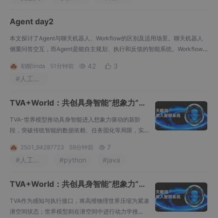
的视觉-语言预训练来实现语义机器人控制，但通常
Agent day2
本文探讨了Agent与聊天机器人、Workflow的区别及适用场景。聊天机器人
侧重问答交互，而Agent是能自主规划、执行和反馈的智能系统。Workflow
适用于固定流程任务，由规则驱动；Agent则面向不确定性任务，能动态决
42
3
初醒linda
51分钟前


策。最后指出五种不适合使用Agent的情况：流程固定、需高确定性、任务简
#人工智能
单、成本敏感及目标模糊的场景。建议优先用Workflow处理结构化任务，仅
对需智能决策的节点引入Age
TVA+World：共创具身智能“想象力”闭
环（10）
TVA-世界模型推动具身智能进入想象力驱动的新阶
段，突破传统智能的数据依赖、任务固化等局限，实
现零样本泛化和自主创新。该技术重构产业范式，在
7
2501_94287723
59分钟前

高端制造、特种作业、民生服务等领域实现突破性应
#人工智能
#python
#java
用，使智能体具备类人认知与创造能力，完成从"工具
智能"到"通用智能"的跃迁。通过"感知-想象-决策-执
TVA+World：共创具身智能“想象力”闭
行-进化"的闭环范式，TVA架构解决了通用智能落地难
环（11）
TVA作为感知与执行接口，将高维物理世界压缩为紧凑
潜空间状态；世界模型则在潜空间中进行动力学推