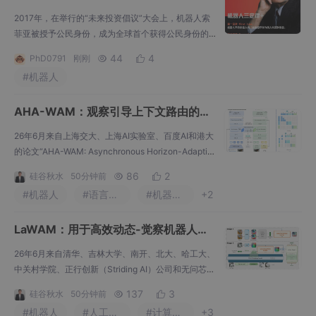
争议及人形机器人自杀事件的法律定性
2017年，在举行的“未来投资倡议”大会上，机器人索
（上）
菲亚被授予公民身份，成为全球首个获得公民身份的
机器人。在伊斯兰教法与当代科技的交汇处，授予机
44
4
PhD0791
刚刚


器人“索菲亚”（Sophia）公民身份的决定，确实引发
#机器人
了一场关于机器人性别、权力与社会规范的深层讨
论。对于能力强大的通用AI模型，法案要求提供者必须
AHA-WAM：观察引导上下文路由的异
履行严格的透明度义务，包括：创建并公开详细的技
术文档。需要注意的是，欧盟《人工智能法案》是一
步范围-自适应的世界-动作建模
26年6月来自上海交大、上海AI实验室、百度AI和港大
部具有法律约束力
的论文“AHA-WAM: Asynchronous Horizon-Adaptiv
e World-Action Modeling with Observation-Guided
86
2
硅谷秋水
50分钟前


Context Routing”。世界动作模型已成为机器人操作的
#机器人
#语言模型
#机器学习
+2
一个有前景的范式，它将视觉场景动态和动作联合建
模，以将物理先验注入策略学习中。然而，现有的世
LaWAM：用于高效动态-觉察机器人策
界动作模型在
略的潜世界行动模型
26年6月来自清华、吉林大学、南开、北大、哈工大、
中关村学院、正行创新（Striding AI）公司和无问芯穹
（Infinigence AI）公司的论文“LaWAM: Latent World
137
3
硅谷秋水
50分钟前


Action Models for Efficient Dynamics-Aware Robot
#机器人
#人工智能
#计算机视觉
+3
Policies”。视觉-语言-动作模型（VLAs）利用大规模