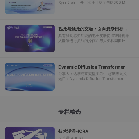
RynnBrain，并一次性开源了包括30B MoE
在内的7个全系列模型。RynnBrain首次让
机器人拥有时空记忆和空间推理能力，智能
水平实现大幅跃升，在16项具身开源评测榜
单上刷新纪录（SOTA），超越谷歌Gemini
Robotics ER 1.5等行业顶尖模型。 直播亮
视觉与触觉的交融：面向复杂目标的
点： 深度拆解业界首个具备时空记忆+空间
感知与抓取技术
具有触觉感知功能的电子皮肤使得智能机器
推理的具身大脑模型 拒绝纸上谈兵！乐云平
人能够进行灵巧的操作并与人类和周围环境
台Demo实时演示 顶尖学者连麦共话具身智
进行自然交互。然而，由于信号解耦的瓶
能的学术前沿和产业实践
颈，使用单一触觉传感机制同时感知几何特
征和材料属性仍然是一个挑战。在本次报告
中，我将介绍团队在基于柔性电子皮肤的多
模态传感器研制以及多光谱视触融合感知架
Dynamic Diffusion Transformer
构方面的工作，并探讨触觉传感在具身智
分享人：达摩院研究型实习生 赵望博 论文
能、人形机器人、AI4S等领域的技术难题和
题目：Dynamic Diffusion Transformer
应用前景。
专栏精选
技术漫游-ICRA
技术漫游-ICRA