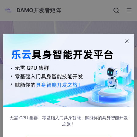
DAMO开发者矩阵
搜索
AI 终于有了“人眼”？达摩院
无需 GPU 集群，零基础入门具身智能，赋能你的具身智能开发
NeurIPS’25 重磅：第一视角下的动
之旅！
Android老皮
态时空认知，大模型能打几分？
2026-01-07