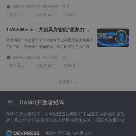
演，实现预见性规划。通过"感知-想象-规划-执行-反
7
2501_94287723
59分钟前

馈"的闭环机制，该系统实现了从试错式反应到认知驱
#人工智能
#python
#java
动的范式跃迁，显著提升了样本效率、长程规划能力
和安全探索性能。这一架构不仅赋予机器类似人类的
TVA+World：共创具身智能“想象力”闭
想象力，更为解决复杂物理交互任务奠定了理论基
础。
环（12）
文章摘要：本文探讨了TVA如何为世界模型提供精准的
初始信念。TVA作为感知前端，通过时空注意力机制和
信息瓶颈原理，将高维视觉信息压缩为紧致的潜空间
7
2501_94287723
60分钟前

表征；利用时序状态模型应对部分可观测环境，在隐
#人工智能
#python
#java
空间中"脑补"被遮挡实体；并将语言指令与不确定性度
量嵌入初始信念，为世界模型提供带有因果约束和置
信度的推演起点。这种感知-认知的精密映射，确保了
加载更多
世界模型的想象推演始终建立在物理现实基础上，
DAMO开发者矩阵
DAMO开发者矩阵，由阿里巴巴达摩院和中国互联网协会联合发
起，致力于探讨最前沿的技术趋势与应用成果，搭建高质量的交流
与分享平台，推动技术创新与产业应用链接，围绕“人工智能与新
型计算”构建开放共享的开发者生态。
提供社区服务与技术支持