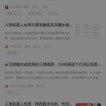
化。系统通过融合IMU数据与BLDC电机编码器反馈，
9
1
驴友花雕
刚刚


实时检测足端滑移状态，并采用动力学层面的滑移补
#嵌入式硬件
#单片机
#c++
偿与力矩重分配策略。当检测到支撑足发生非预期位
移时，系统能快速调整各关节输出力矩，同时通过模
人形机器人全球主要实验室及其擅长领
型预测控制重新规划质心轨迹和落足点。文章详细阐
述了该系统的三大特点：本体感知的滑移检测、动态
域和测试环境参数对比
全球人形机器人实验室聚焦AI融合与仿真测试两大趋
力矩重分配以及
势。顶尖实验室如NVIDIA、斯坦福REAL侧重环境感知
与智能交互，结合计算机视觉和强化学习技术；波士
81
7
PhD0791
刚刚


顿动力等则深耕高性能硬件。测试环境设计遵循传感
#机器学习
器多元化（如激光雷达与视觉融合）及超国家标准要
求，RoboChallenge等平台着力解决具身智能评估的
ai 已经能生成优美的三维画面，CG动画这个行业以后是
一致性难题。学术界通过开源代码（如MIT Cheeta
h）推动领域协作创新，体现硬件优化与算法突破的
不是会消失？
观众真正喜欢一部动画，不是因为它每一根头发都渲染得特别真实。至少未来
很多年，我都不认为CG动画这个行业会因为AI消失。未来优秀的CG从业者，
可能不用再花大量时间一点一点调参数。我身边有一个做动画的朋友说过一句
33
YH5526984
刚刚

话，我印象特别深。角色、灯光、镜头、材质，看上去都挺像那么回事。"现
#人工智能
在请让这个机器人连续演一段两分钟的动画。一句提示词，就能生成很漂亮的
三维场景。动画行业真正值钱的，从来不是软件操作。我也不觉
人形机器人伦理：阿西莫夫法则、性别