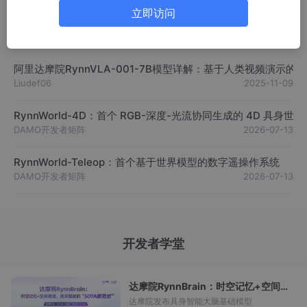
立即访问
NeurIPS‘25 | 港大×达摩院HiMaCon：泛化失败不在于策略
Tom Hardy
2025-12-19
阿里达摩院RynnVLA-001-7B模型详解：基于人类视频演示的
Liudef06
2025-11-09
RynnWorld-4D：首个 RGB-深度-光流协同生成的 4D 具身世
DAMO开发者矩阵
2026-07-13
RynnWorld-Teleop：首个基于世界模型的数字遥操作系统
DAMO开发者矩阵
2026-07-13
开发者学堂
达摩院RynnBrain：时空记忆+空间
推理，具身智能的SOTA新范式
达摩院发布具身智能大脑基础模型