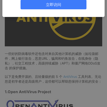
立即访问
一些好的防病毒软件还包含对来自其他计算机的威胁（如垃圾邮
件，网上银行攻击，恶意URL，骗局和钓鱼攻击，在线身份（隐
私），社交工程技术，高级持续威胁（APT）和僵尸网络DDoS攻
击 的保护措施。
以下是免费开源的、且轻量级的前 5 个
AntiVirus
工具列表。无论
您是初学者还是高级用户，这些都可以帮助您保持计算机的安全：
1.Open AntiVirus Project