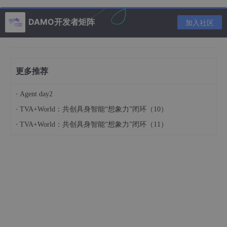
病毒软件工具包，用C 和C ++编写，并在 GNU 通用公共许可证下
授权。4 月9 日发布，不仅用于 Unix，还适用AIX，BSD，HP-U
DAMO开发者矩阵
X，Linux，macOS，OpenVMS，OSF（Tru64）和Solaris
加入社区
它可以检测许多类型的恶意软件和病毒，并且可以在邮件服务器上
将其用作服务器端电子邮件病毒扫描程序。从版本 0.97.5 开始，
ClamAV 在 Microsoft Windows 上构建并运行，并且可以免费下
载。
更多推荐
ClamAV 包含许多实用程序，如命令行扫描程序，自动数据库更新
·
Agent day2
程序和可扩展的多线程守护程序，它们在共享库的反病毒引擎上运
行。
·
TVA+World：共创具身智能“想象力”闭环（10）
·
TVA+World：共创具身智能“想象力”闭环（11）
3.ClamWin
ClamWin
用于 Windows 的免费和开源防病毒工具，用 C ++和 Py