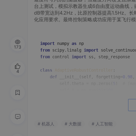
台上测试，模拟示教器生成6自由度运动曲线，
dB带宽达到4.2Hz，比原控制器提高1.5Hz
化应用要求。最终控制策略成功应用于某飞行模拟
import
 numpy 
as
173
from
 scipy.linalg 
import
from
 control 
import
 ss, step_response

class
AdaptiveRobustController
:

4
def
__init__
(
self, forgetting=
0.98
,
        self.theta = np.zeros(
5
)  
# [ma
        self.P = np.eye(
5
)*
100
        self.lambda_ = forgetting

        self.gamma = 
0.1
        self.proj = proj_bound

def
update_params
(
self, phi, error
):
# 机器人
# RLS with projection
# 大数据
# 人工智能
        K = self.P @ phi / (self.lambda_