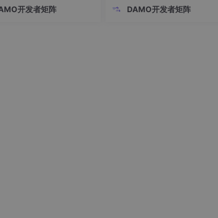
具，它会成为独立的生灵、全新的
AMO开发者矩阵
DAMO开发者矩阵
明、地球的下一代主宰。我们不必


观，也不必狂热。人类文明的价值
在于永恒统治地球，而在于在有限
光里，完成了文明的传承与迭代。
 dt
):

落幕，硅基新生，这就是宇宙最
sured_pressure - self.p_hat)

er, duration=
5.0
, dt=
0.001
):

5
*t)



if
 i>
1
else
0
e_pos[i], e_vel, 
0
)

 + 
0.5
*acc*dt**
2