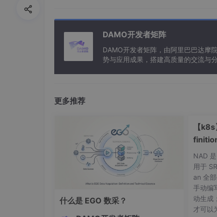
        self.theta += K * error

        self.P = (self.P - np.outer(K, p
        self.theta = np.clip(self.theta,
def
compute_control
DAMO开发者矩阵
(
self, e_pos, e_
# backstepping virtual control
DAMO开发者矩阵，由阿里巴巴达摩
        k1, k2 = 
150
, 
80
势与应用成果，搭建高质量的交流与分
        alpha1 = -k1 * e_pos

与新型计算”构建开放共享的开发者生
        alpha2 = -k2 * e_vel - alpha1 +
        u_ff = self.theta[
2
] * e_pressur
        u_fb = self.gamma * (alpha2 + e_
更多推荐
return
 u_ff + u_fb

def
deadzone_compensate
(
self, u_raw
【k8s
        dz_w = 
max
(
0.01
, self.theta[
3
])

finit
        dz_c = self.theta[
4
]

if
abs
(u_raw - dz_c) < dz_w:

NAD 是
return
0.0
用于 SR
elif
 u_raw > dz_c:

an 全
return
 u_raw - dz_w

手动编写 
else
:

动生成；
什么是 EGO 数采？
return
 u_raw + dz_w

才可以为