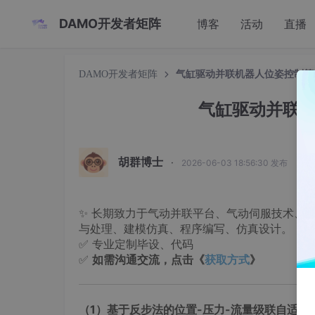
DAMO开发者矩阵
博客
活动
直播
DAMO开发者矩阵
气缸驱动并联机器人位姿控制策
气缸驱动并联
胡群博士
·
2026-06-03 18:56:30 发布
✨ 长期致力于气动并联平台、气动伺服技术、
与处理、建模仿真、程序编写、仿真设计。
✅ 专业定制毕设、代码
✅
如需沟通交流，点击《
获取方式
》
（1）基于反步法的位置-压力-流量级联自适应