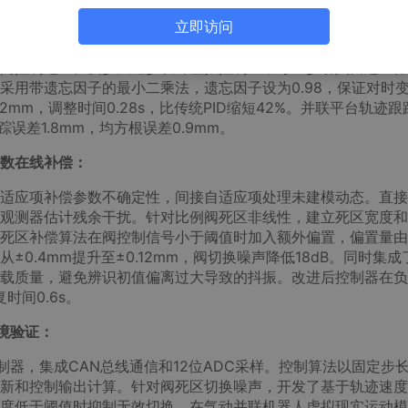
立即访问
含运动学、动力学、比例阀流量特性和气缸热力学过程的完整物理
基于期望轨迹计算所需缸长；中环为压力控制环，根据缸长误差
阀控制电压。反步法逐步设计虚拟控制量，每一步引入自适应律
采用带遗忘因子的最小二乘法，遗忘因子设为0.98，保证对时
mm，调整时间0.28s，比传统PID缩短42%。并联平台轨迹跟
踪误差1.8mm，均方根误差0.9mm。
参数在线补偿：
适应项补偿参数不确定性，间接自适应项处理未建模动态。直接
观测器估计残余干扰。针对比例阀死区非线性，建立死区宽度和
死区补偿算法在阀控制信号小于阈值时加入额外偏置，偏置量由
0.4mm提升至±0.12mm，阀切换噪声降低18dB。同时集成
载质量，避免辨识初值偏离过大导致的抖振。改进后控制器在负
时间0.6s。
境验证：
式控制器，集成CAN总线通信和12位ADC采样。控制算法以固定步长
新和控制输出计算。针对阀死区切换噪声，开发了基于轨迹速度
度低于阈值时抑制无效切换。在气动并联机器人虚拟现实运动模