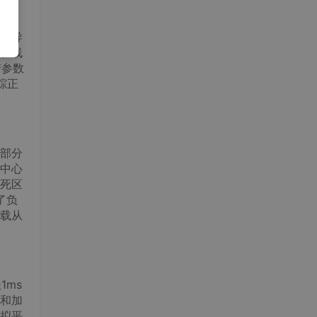
模型。
推导
在线
变参数
踪正
部分
中心
死区
了负
载从
1ms
和加
拟平