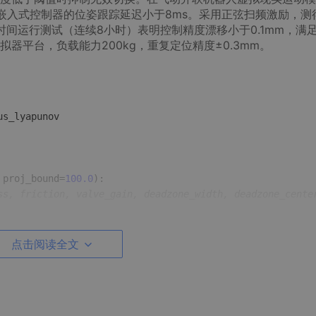
嵌入式控制器的位姿跟踪延迟小于8ms。采用正弦扫频激励，测得
。长时间运行测试（连续8小时）表明控制精度漂移小于0.1mm，满
器平台，负载能力200kg，重复定位精度±0.3mm。
 proj_bound=
100.0
):

ss, friction, valve_gain, deadzone_width, deadzone_cente
点击阅读全文


 + phi.T @ self.P @ phi)
