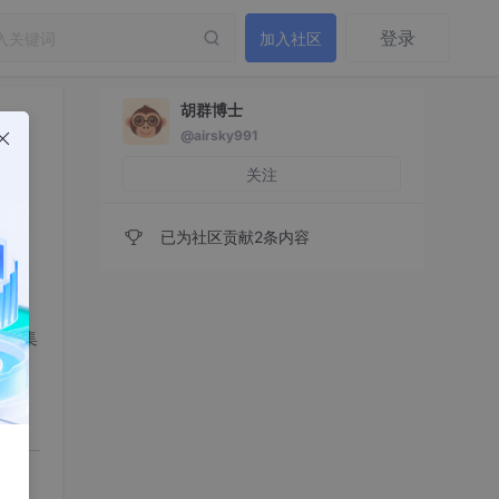
登录
加入社区
胡群博士
@airsky991
关注
已为社区贡献2条内容
据搜集