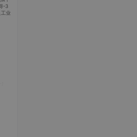
-3
足工业
r]