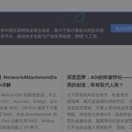
hi.T @ self.P)) / self.lambda_

 -self.proj, self.proj)

vel, e_pressure
):

加入社区
院和中国互联网协会联合发起，致力于探讨最前沿的技术趋
享平台，推动技术创新与产业应用链接，围绕“人工智能
态。
 self.theta[
0
]*e_vel

e

pressure)

):

】NetworkAttachmentDe
深度思辨：AGI的终极悖论——
ion详解
类的创造，终将取代人类？
 Multus‑CNI 的标准资源，不止
当下所有的AI安全对齐、约束管控
‑IOV，macvlan、bridge、ipvl
限隔离，都只是延缓结局的手段，
部依靠 NAD；SR‑IOV 场景下不要
改变底层逻辑。只要人类持续追求
NAD，交由 SriovNetwork 自
智能、持续迭代具身AGI，就必然会
Pod 注解引用 NAD，Multus
育出超越自身、脱离掌控的新生智
容器挂载上 VF 网卡。
它不会永远做人类的助手、宠物、