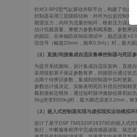
针对3-RPS型气缸驱动并联平台，构建了包
控制器采用三层级联结构：外环为位姿控制环，
期望压力；内环为流量控制环，映射压力误差到
估计负载质量、摩擦力参数和阀系数。参数辨识
的跟踪。在单轴阶跃响应测试中，稳态误差±0.12
弦信号（幅值20mm，频率0.5Hz）时，最大跟
（2）直接/间接集成自适应鲁棒控制器与死区
为提升系统频响，设计集成自适应架构，直接自
采用投影算子保证参数有界，间接部分通过状态
点两个待辨识参数，集成到控制器中实时更新。
参数估计值决定。实验表明死区补偿后控制精度从±
载初值标定模块，通过短时脉冲激励估算初始负
0kg突变到50kg时，最大瞬态误差3.2mm，恢复
（3）嵌入式控制器实现与虚拟现实运动模拟环
设计了基于DSP TMS320F28379D的嵌入
执行，中断服务程序中完成传感器读取、状态更
速度符号判别的滤波器，当速度方向改变且加速