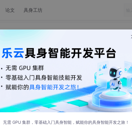
论文
具身工坊
爬坡类多足机器人
12 发布
杂灾害场景下，传统人力担架易引发伤员二次损伤、轮式转运车
功能等行业痛点，设计一款轮足复合式多功能四足机器人救援平
四段式铰接自适应折叠担架与医疗智能交互控制系统，担架按人
现高精度体位调节，调节精度可达±0.5°，可一键实现Fowle
临床标准急救姿态。同时集成剪叉升降机构与万向辅助轮，构建轮足双
机性能试验结果表明：平台可稳定攀爬35°斜坡、翻越20 cm
无需 GPU 集群，零基础入门具身智能，赋能你的具身智能开发之旅！
智能一键调位模式相较人工操作可缩短72.3%的体位安置时长。