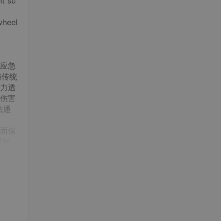
nt su
wheel
应急
与传统
力透
伤害
法通
面保
重转
骨
化救
段铰
有四