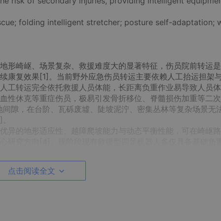
e risk of secondary injuries, providing intelligent equipme
e; folding intelligent stretcher; posture self-adaptation; 
地形崎岖、场景复杂、救援难度大的显著特征，伤员院前转运是
续康复效果[1]。当前野外应急伤员转运主要依赖人工抬运担架
人工转运完全依托救援人员体能，长距离负重作业易导致人员体
血性休克等重症伤员，极易引发骨折移位、脊髓损伤加重等二次
离地间隙，在台阶、瓦砾废墟、陡坡泥泞、密集丛林等复杂场景无
]。
优异的地形适应性、越障爬坡能力与动态平衡性能，可在崎岖路
心研究方向[4]。现阶段现有救援型四足机器人多仅具备基础负
伤员伤情自适应调节支撑体位，难以匹配呼吸困难、休克、肢体
功能缺失、体位适配性差、生理耐受性低等问题，无法满足专业
点击阅读全文
叠担架的四足移动机器人救援平台，融合仿生四足行走技术、分
动、标准化体位智能调节、轮足双模转运一体化设计，填补了现
技术空白，可有效提升复杂场景应急救援效率与安全性。