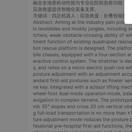
融合全地形机动性能与专业化院前急救功能，可
应急救援提供智能化装备支撑。
关键词：四足机器人；应急救援；折叠智能担架
Abstract: Aiming at the industry pain point
in landslides and muddy jungles, including s
tchers, weak obstacle-crossing ability of wh
tment function of existing quadruped rescu
bot rescue platform is designed. The plat
bile chassis, equipped with a four-section ar
eractive control system. The stretcher is d
y, and relies on a micro electric push rod w
posture adjustment with an adjustment accurac
andard first-aid postures such as Fowler s
ne key. Integrated with a scissor lifting me
wheel-foot dual-mode operation mode, balan
avigation in complex terrains. The prototype
mb 35° slopes and cross 20 cm vertical obst
g full-load transportation is no more than 
ture adjustment mode reduces the posture pl
fessional pre-hospital first-aid functions, t