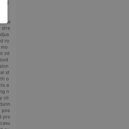
灾害
ounta
 stre
adjus
ed ro
d mo
t int
 bod
sion
al st
th o
cts a
ng n
 cli
durin
y pos
d pro
 casu