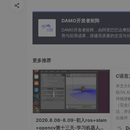
1.1 整机结构组成
本文设计的救援平台整体由轻量化四足移动底盘
心模块构成。整机机械结构包含担架承载平台、
DAMO开发者矩阵
助推杆、四足机械腿总成及集成控制箱，整体结
图1 救援平台整体结构示意图
DAMO开发者矩阵，由阿里巴巴达摩
势与应用成果，搭建高质量的交流与分
1-担架平台主体；2-人体负载模型；3-左侧剪
与新型计算”构建开放共享的开发者生
动轮；7-机器人主体控制箱；8-左前机械腿总成
1.2 整体工作原理
平台采用轮足双模切换作业模式，适配不同救援
更多推荐
止四足机构，依靠人力推行实现快速短途转运，
机并收起万向轮，依托四足仿生步态完成越障、
员伤情，系统自动匹配临床标准体位参数，驱动
C语言
全程实现智能化、标准化院前体位处置。
本文介
2 核心子系统设计
组(V
2.1 轻量化仿生四足底盘系统
详细讲
机器人底盘采用高强度碳纤维一体成型框架，兼
（完全
由度仿生四足机构，单腿具备髋关节、膝关节多
法，并
态运动。底盘内置六轴姿态传感器与模型预测动
出操作
动参数，保障转运过程平台稳定性。
2026.8.08-8.09-初入ros+slam
储特性
样机实测性能参数表明，该底盘可稳定攀爬35°斜坡
+opencv第十三天-学习机器人控
D