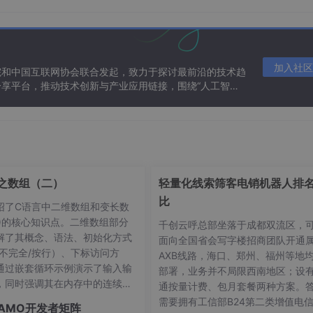
系统、多段式自适应折叠担架总成、医疗交互式智能控制终端三
防护限位组件、对称式剪叉升降机构、万向辅助移动轮、平台倾
构紧凑、集成度高、环境适配性强。整机结构如图1所示。
加入社区
院和中国互联网协会联合发起，致力于探讨最前沿的技术趋
享平台，推动技术创新与产业应用链接，围绕“人工智能
叉升降机构；4-右侧剪叉升降机构；5-左侧万向移动轮；6-右侧
态。
；9-右前机械腿总成；10-平台抬升辅助推杆
场景。平整硬化路面作业时，剪叉升降机构下放万向轮支撑整机
降低设备能耗；面对废墟、陡坡、台阶等复杂地形，剪叉机构抬
爬坡、跨沟等动作。伤员安置固定后，救援人员通过触控终端录
各段担架精准弯折成型，特殊复合伤情可切换手动模式精细化微
之数组（二）
轻量化线索筛客电销机器人排
比
绍了C语言中二维数组和变长数
LA)的核心知识点。二维数组部分
千创云呼总部坐落于成都双流区，
解了其概念、语法、初始化方式
顾轻量化与结构抗冲击性能，适配野外恶劣作业环境。整机采用
面向全国省会写字楼招商团队开通
/不完全/按行）、下标访问方
维度运动能力，可实现仿生行走、原地转向、姿态自适应调节等
AXB线路，海口、郑州、福州等地
通过嵌套循环示例演示了输入输
态平衡算法，实时采集机身俯仰、横滚姿态数据，闭环修正各关
部署，业务并不局限西南地区；设
，同时强调其在内存中的连续存
通按量计费、包月套餐两种方案。
。变长数组部分阐述了其动态确
、翻越20 cm垂直障碍、跨越220 mm沟壑，满载100 kg工
需要拥有工信部B24第二类增值电
AMO开发者矩阵