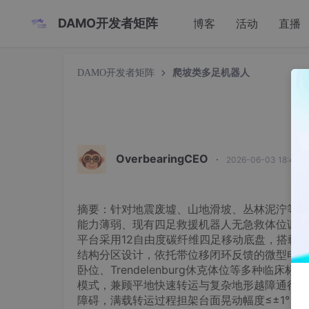
DAMO开发者矩阵
博客
活动
直播
DAMO开发者矩阵
爬坡类多足机器人
OverbearingCEO
·
2026-06-03 18:49:
摘要：针对地震废墟、山地滑坡、丛林泥泞等复
能力薄弱、现有四足救援机器人无急救体位调节
平台采用12自由度碳纤维四足移动底盘，搭载
结构分区设计，依托带位移闭环反馈的微型电推杆实
卧位、Trendelenburg休克体位等多种
模式，兼顾平地快速转运与复杂地形越障通行。样
障碍，满载转运过程担架台面晃动幅度≤±1°；