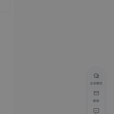
18
间采
多维
杆与
80
地案
伤员的
员危重
平，
床对
，万
地工
体位
企业微信
标准
需勾
邮箱
调。
位模式
长缩短