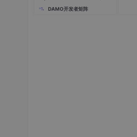
定大小的
下，担架台面晃动幅度≤±1°，可彻底规避转运
制
中启用V
2.2 多段式临床适配折叠担架设计
DAMO开发者矩阵
-cl
担架框架严格依据人体工程学与临床解剖结构，
定义和
用带限位保护的铰接副连接，可有效防止过度弯
位移传感器，形成闭环控制系统，体位调节精度可
Fowler半坐卧位：通过抬升背部支撑段，实现30
急救需求；Trendelenburg休克体位：通过调节平台整体倾角，
症状；分体独立调节模式：可单独抬升腿部支撑
满足脊柱损伤伤员的刚性转运要求。
2.3 轮足复合双模行走机构
平台采用对称式双剪叉升降结构，双侧机构同步伺
接、低矮废墟伤员抬取等多场景作业需求。剪叉
向轮落地承载、四足机构悬空锁止，实现轻量化
作，发挥优异的越障通行能力。同时搭配平台抬
抬高等精细化急救需求。
2.4 医疗智能辅助决策控制系统
整机控制箱集成主控MCU、驱动电源与通信模
化体位预设模型，覆盖脊柱损伤、失血性休克、
选伤员伤情类型，系统即可一键匹配最优体位参
为验证设备操作效率，开展人机对比试验，随机
测试。试验结果显示，人工体位安置平均耗时118.