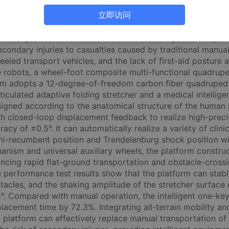
有效替代人力完成复杂环境伤员转运，降低二次损伤风险，可为
立即访问
；体位自适应；轮足复合；院前急救
s in complex disaster scenarios such as earthquake ruins, m
econdary injuries to casualties caused by traditional manual
eeled transport vehicles, and the lack of first-aid posture 
e robots, a wheel-foot composite multi-functional quadrup
form adopts a 12-degree-of-freedom carbon fiber quadrupe
ticulated adaptive folding stretcher and a medical intelligen
esigned according to the anatomical structure of the human
ith closed-loop displacement feedback to realize high-preci
y of ±0.5°. It can automatically realize a variety of clinic
emi-recumbent position and Trendelenburg shock position wi
chanism and universal auxiliary wheels, the platform constru
cing rapid flat-ground transportation and obstacle-crossi
 performance test results show that the platform can stably
acles, and the shaking amplitude of the stretcher surface 
±1°. Compared with manual operation, the intelligent one-ke
acement time by 72.3%. Integrating all-terrain mobility an
he platform can effectively replace manual transportation of