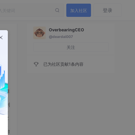
登录
加入社区
OverbearingCEO
@deardai007
关注
已为社区贡献1条内容
越障
台。
体解剖
r半
模作业
垂直
该平台