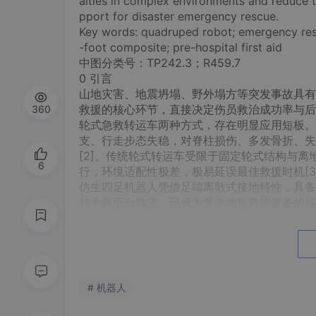
alties in complex environments and reduce th
pport for disaster emergency rescue.
Key words: quadruped robot; emergency rescu
-foot composite; pre-hospital first aid
中图分类号：TP242.3；R459.7
0 引言
山地灾害、地震坍塌、野外塌方等突发事故具有
救援的核心环节，直接决定伤员救治成功率与后
360
轮式急救转运车两种方式，存在明显应用短板。
支、行走步态失稳，对脊柱损伤、多发骨折、失
[2]。传统轮式转运车受限于固定轮式结构与
6
行，环境适配性极差，极易延误最佳救援时机[3
仿生四足机器人凭借足端离散式接地特性，具备
持承载平台稳定，已成为复杂地形救援装备的核
运功能，搭载的担架为刚性固定结构，无法根据
折、脊柱损伤等差异化院前急救需求，存在急救
援标准[5]。
针对上述技术短板，本文研发一种集成多功能折
接折叠机构与临床急救体位标准，实现全地形机
# 机器人
足救援装备缺乏专业化院前急救体位调控功能的
1 系统总体方案设计