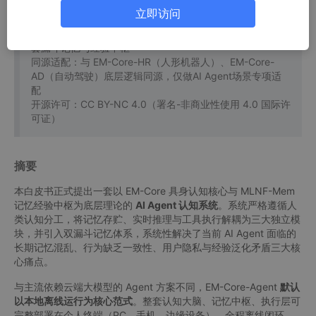
适用领域：AI Agent、智能助手、自动化工作流、企业数字
立即访问
员工
底层架构：EM-Core 通用智能架构 + MLNF-Mem 多级嵌
套漏斗记忆与经验中枢
同源适配：与 EM-Core-HR（人形机器人）、EM-Core-
AD（自动驾驶）底层逻辑同源，仅做AI Agent场景专项适
配
开源许可：CC BY-NC 4.0（署名-非商业性使用 4.0 国际许
可证）
摘要
本白皮书正式提出一套以 EM-Core 具身认知核心与 MLNF-Mem
记忆经验中枢为底层理论的
AI Agent 认知系统
。系统严格遵循人
类认知分工，将记忆存贮、实时推理与工具执行解耦为三大独立模
块，并引入双漏斗记忆体系，系统性解决了当前 AI Agent 面临的
长期记忆混乱、行为缺乏一致性、用户隐私与经验泛化矛盾三大核
心痛点。
与主流依赖云端大模型的 Agent 方案不同，EM-Core-Agent
默认
以本地离线运行为核心范式
。整套认知大脑、记忆中枢、执行层可
完整部署在个人终端（PC、手机、边缘设备），全程离线闭环、