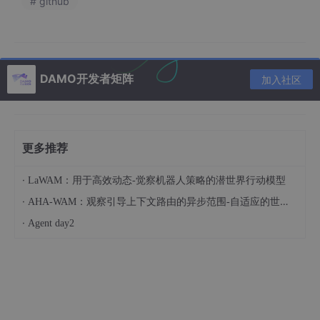
# github
长期
依赖大模型上下文窗
独立记忆中枢
，轻量化终身记
记忆
口，容量有限
忆
用户
双漏斗物理隔离
，隐私本地加
无隔离，混入提示词
DAMO开发者矩阵
加入社区
画像
密
经验
五层晋升+三维重要度
，从单
无结构化经验沉淀
进化
次经验到通用技能
更多推荐
安全
依赖提示词约束，易
安全仲裁模块
，工具调用白名
可控
被绕过
单+敏感操作确认
·
LaWAM：用于高效动态-觉察机器人策略的潜世界行动模型
大模
·
AHA-WAM：观察引导上下文路由的异步范围-自适应的世界-动作建模
强依赖，无大模型不
松耦合
，核心功能离线完整，
型依
可用
大模型仅作可选工具
·
Agent day2
赖
部署
强制云端
本地优先
，云端仅企业可选
模式
1.2 核心模块构成