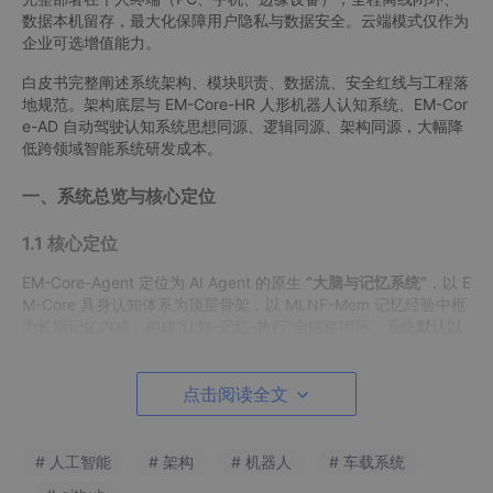
数据本机留存，最大化保障用户隐私与数据安全。云端模式仅作为
企业可选增值能力。
白皮书完整阐述系统架构、模块职责、数据流、安全红线与工程落
地规范。架构底层与 EM-Core-HR 人形机器人认知系统、EM-Cor
e-AD 自动驾驶认知系统思想同源、逻辑同源、架构同源，大幅降
低跨领域智能系统研发成本。
一、系统总览与核心定位
1.1 核心定位
EM-Core-Agent 定位为 AI Agent 的原生
“大脑与记忆系统”
，以 E
M-Core 具身认知体系为顶层骨架，以 MLNF-Mem 记忆经验中枢
为长期记忆内核，构建“认知-记忆-执行”全链路闭环。系统
默认以
本地离线运行
，数据完全留存于用户设备，无需依赖云端基础设
施。
点击阅读全文
与当前主流 AI Agent 方案的本质区别：
对比
# 人工智能
# 架构
# 机器人
# 车载系统
当前主流 Agent
EM-Core-Agent
维度