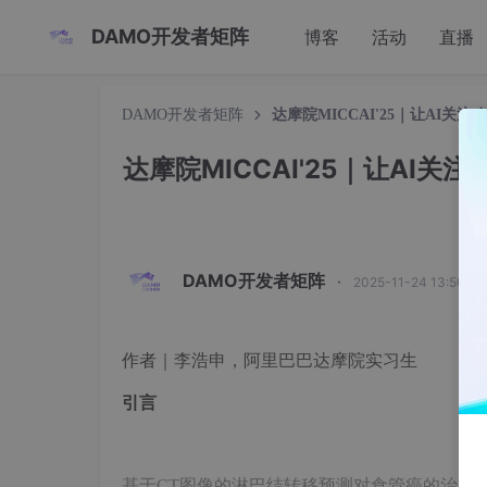
DAMO开发者矩阵
博客
活动
直播
DAMO开发者矩阵
达摩院MICCAI'25｜让AI
达摩院MICCAI'25｜让AI
DAMO开发者矩阵
·
2025-11-24 13:50:0
作者
｜李浩申
，阿里巴巴达摩院实习生
引言
基于CT图像的淋巴结转移预测对食管癌的治疗