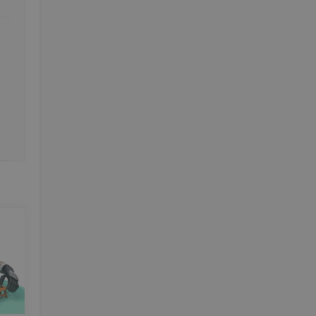
损失函
了
淋巴
性预测