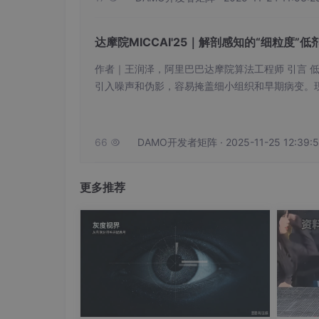
进而将淋巴站从CT图像中crop出来，结合其内
淋巴结临床相关特征（如形态学和组学特征）的显
通过直接端到端深度学习
达摩院MICCAI'25｜解剖感知的“细粒度”低
方法上，考虑到
淋巴站的转移状态由其内部淋
作者｜王润泽，阿里巴巴达摩院算法工程师 引言 低剂量CT在降低辐射剂量的同时会
数，引导网络关注到淋巴站内部的淋巴结区域。
引入噪声和伪影，容易掩盖细小组织和早期病变。
人体组织的解剖语义信息，可能会导致次优的降噪
噪等。 本文提出了一种新的方法ALDEN （Anatomy-aware Low-dose CT DENoisin
g framework）将预训练视觉模型的语义特征与对
此外，考虑到不同淋巴站具有不同的
大小、位
66
DAMO开发者矩阵 · 2025-11-25 12:39:

站
感知
混合专家模型
，
来引导
每个专家
专注学
上，取得了良好的表现。
更多推荐