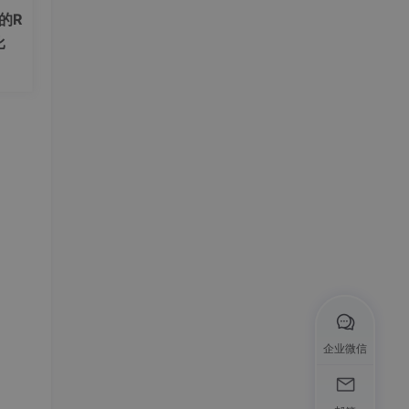
的R
比
我们
络对
实现
企业微信