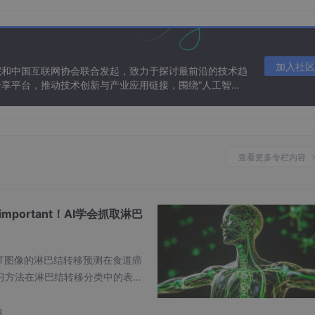
加入社区
院和中国互联网协会联合发起，致力于探讨最前沿的技术趋
享平台，推动技术创新与产业应用链接，围绕“人工智能
态。
，但
我们
可以
从病理报告中获取淋巴结
聚集区域
-淋巴站
的转移
则这个淋巴站被标记为转移。
查看更多专栏内容
够，因为淋巴结手术切除和放疗中的临床靶区划定都是以淋巴站
确认的淋巴站标签直接预测淋巴站的转移状态。这种方法避免了
 important！AI学会抓取淋巴
集的应用成为可能。
CT图像的淋巴结转移预测在食道癌
习方法在淋巴结转移分类中的表现
测良恶性。
我们
使用淋巴站分割算法和淋巴结分割算法，来自
动
所有CT切片的平均特征，缺少对关
学习方法更多地关注CT图像，缺少
8