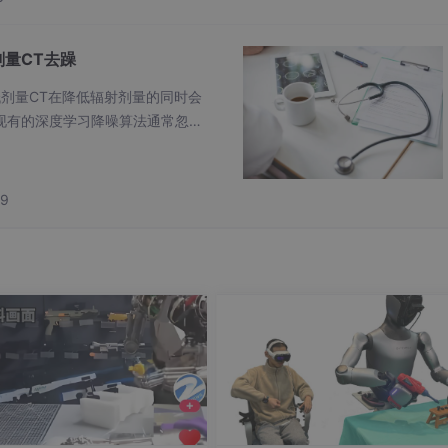
部的淋巴结mask，作为网络的输入。
式加入和融合，这些特征可能很难
剂量CT去躁
巴结的转移状态决定
，我们设计了基于注意力聚合的区域定位
现有的深度学习降噪算法通常忽视
结果，例如过度平滑或粗粒度的降
抗学
置和纹理信息
，我们根据
淋巴站先验信息将其
分成多组，并提出
59
习
特定淋巴站
的特征。最终基于上述方法，我们在淋巴站良恶
技术方法