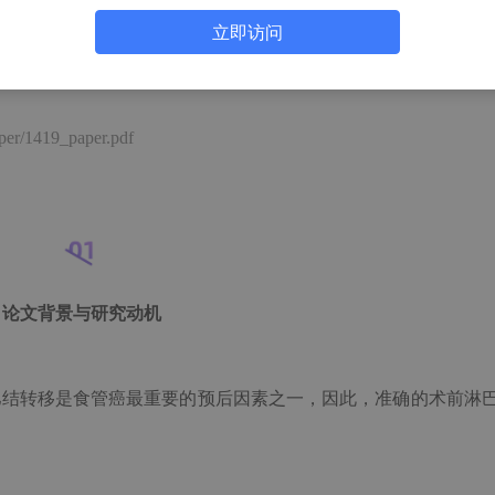
果可从临床病理报告中获取。因此本研究聚焦于淋巴站良恶性的
立即访问
候选名单。
aper/1419_paper.pdf
论文背景与研究动机
巴结转移是食管癌最重要的预后因素之一
，因此，
准确的术前淋