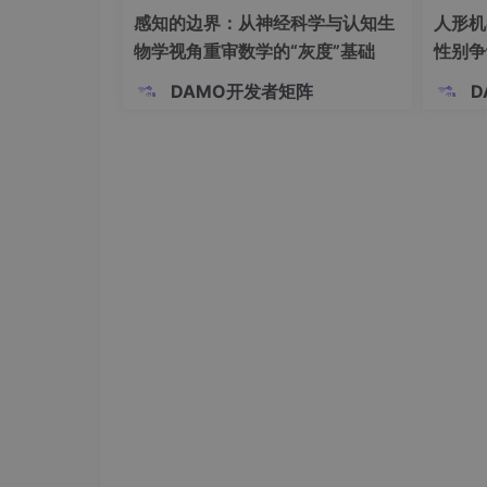
感知的边界：从神经科学与认知生
人形机
物学视角重审数学的“灰度”基础
性别争
该论文的技术方法包括两个核心
部分
：
基于淋巴
法律定
DAMO开发者矩阵
D
基于淋巴结先验的注意力聚合损失函数
考虑到淋巴站的转移状态由其内部淋巴结
提出了基于淋巴结先验的注意力聚合损失
我们将不同注意力层的多尺度注意力图插
不同区域的关注程度。然后，通过如下损
网络关注淋巴结区域的引导。