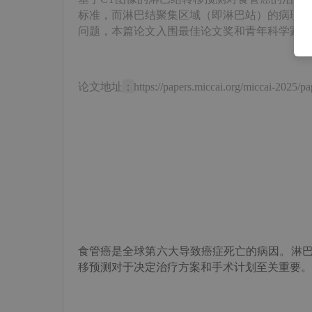
标准，而淋巴结聚集区域（即淋巴站）的病理结
问题，
本篇论文入围最佳论文奖和青年科学家奖
论文地址
：
https://papers.miccai.org/miccai-2025/p
食管癌是全球第六大导致癌症死亡的病因。淋
移
预测
对于决定治疗方案和
手术
计划至关重要
。