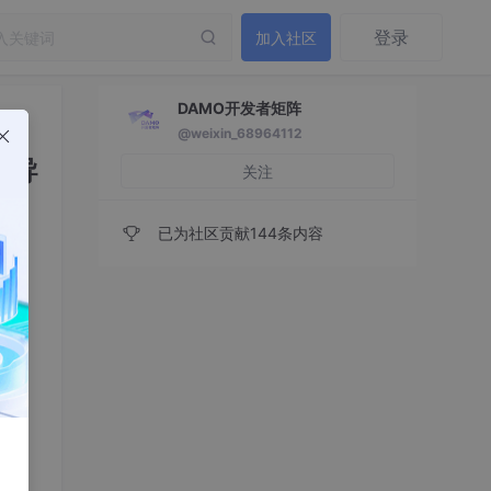
登录
加入社区
DAMO开发者矩阵
@weixin_68964112
引导
关注
已为社区贡献144条内容
理金