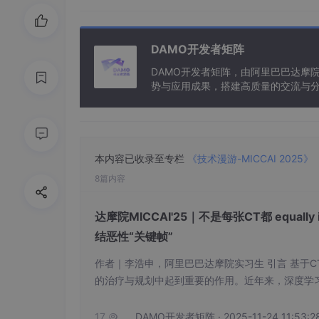
DAMO开发者矩阵
DAMO开发者矩阵，由阿里巴巴达摩
势与应用成果，搭建高质量的交流与分
与新型计算”构建开放共享的开发者生
尽管
病理报告难以确认单个淋巴结的转移状态
如果某个淋巴站显示至少一个淋巴结发生转移，
本内容已收录至专栏
《技术漫游-MICCAI 2025》
8篇内容
在临床中，这种淋巴站级别的转移信息已经足
而不是单个淋巴结。因此，我们可以使用病理
达摩院MICCAI'25｜不是每张CT都 equally
不
准确
的淋巴结
标签获取过程，
使得大规模数据
结恶性“关键帧”
作者｜李浩申，阿里巴巴达摩院实习生 引言 基于
的治疗与规划中起到重要的作用。近年来，深度学
基于上述发现，我们从淋巴站的角度出发来预
显著提高。然而，这些方法通常更关注淋巴结个体
隔淋巴站
区域，和内部的可见淋巴结实例，
键切片特征的有效提取和融合。此外，现有的深度
17
DAMO开发者矩阵 · 2025-11-24 11:53:2
