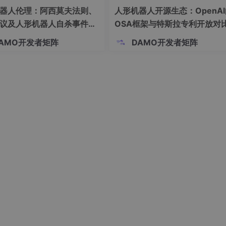
器人伦理：阿西莫夫法则、
人形机器人开源生态：OpenAI
议及人形机器人自杀事件的
OSA框架与特斯拉专利开放对
结先验的注意力聚合损失函数和淋巴站感知混合专家模型。
性（下）
AMO开发者矩阵
DAMO开发者矩阵
的转移状态决定，为了引导网络关注淋巴站内部的淋巴结区域，
函数。
值采样到统一的分辨率，并聚合成一个全局注意力图，这表明网
失函数，来引导注意力图的高激活区域集中在淋巴结部分，进而