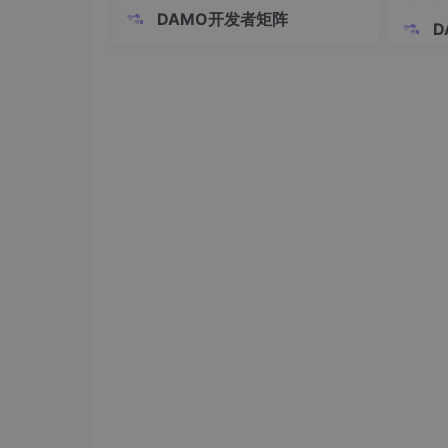
光输出；采用分光取样架构，主光束直
DAMO开发者矩阵
接对外输出，仅。
D
可以看到地图上的标注点、右侧面板上的客户信