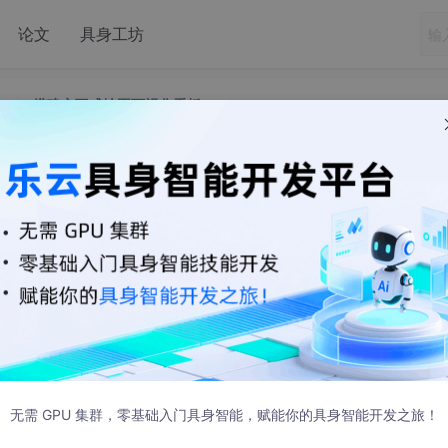
论文
具身工坊
hon dash搭建交互式地图可视化看板
用Python dash搭建交互式地图可视化看板
成熟，做些简单的web还行，复杂的、系统性还是得用flask或dja
effery相继开发了feffery_antd_components、feffer
_charts等库，使用dash搭建web变得相对简单起来。遂来CSDN分享下近
无需 GPU 集群，零基础入门具身智能，赋能你的具身智能开发之旅！