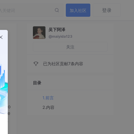
登录
加入社区
吴下阿泽
@maiyida123
关注
已为社区贡献7条内容
目录
1.前言
ngo
2.内容
y_le
期搭建