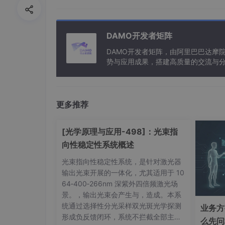
2.2.2 筛选
在地图左侧面板筛选
DAMO开发者矩阵
DAMO开发者矩阵，由阿里巴巴达摩
势与应用成果，搭建高质量的交流与分
与新型计算”构建开放共享的开发者生
更多推荐
[光学原理与应用-498]：光束指
向性稳定性系统概述
光束指向性稳定性系统，是针对激光器
输出光束开展的一体化，尤其适用于 10
64‑400‑266nm 深紫外四倍频激光场
景。，输出光束会产生与，造成。本系
统通过选择性分光采样双光斑光学探测
业务方
形成负反馈闭环，系统不拦截全部主激
么先问