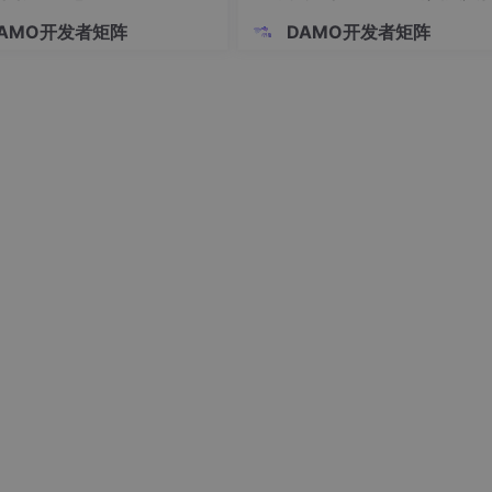
横跨两百年的人机矛盾】
AMO开发者矩阵
DAMO开发者矩阵
息、以及下侧的图表均发生了变化。