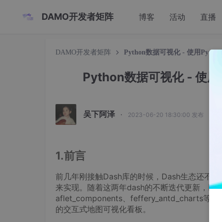
DAMO开发者矩阵
博客
活动
直播
DAMO开发者矩阵
Python数据可视化 - 使用Pyt
Python数据可视化 - 使
吴下阿泽
·
2023-06-20 18:30:00 发布
1.前言
前几年刚接触Dash库的时候，Dash生态还不太
来实现。随着这两年dash的不断迭代更新，以及dash大佬f
aflet_components、feffery_antd
的交互式地图可视化看板。