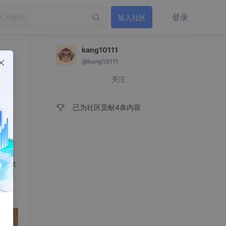
登录
加入社区
kang10111
@kang10111
关注
已为社区贡献4条内容
UD
Int