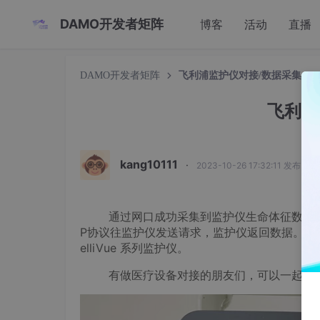
DAMO开发者矩阵
博客
活动
直播
DAMO开发者矩阵
飞利浦监护仪对接/数据采集
飞利浦
kang10111
·
2023-10-26 17:32:11 发布
通过网口成功采集到监护仪生命体征数据 HR、
P协议往监护仪发送请求，监护仪返回数据。返回
elliVue 系列监护仪。
有做医疗设备对接的朋友们，可以一起交流