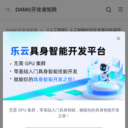
DAMO开发者矩阵
DAMO开发者矩阵
【人工智能】人工智能的历史发展与机器学
习和神经网络
【人工智能】人工智能的历史发展与机器学习和神
经网络
Yechiel
1082人浏览 · 2024-07-29 08:17:05
你应该看过《终结者》，《机械公敌》等电影吧，但你知道
为什么机器能像人一样思考吗 ？
人工智能早已不是科学幻想，它们是一种已经应用到我们生
无需 GPU 集群，零基础入门具身智能，赋能你的具身智能开发
活方方面面的技术，例如：许多公司的门禁采用了人脸识别
之旅！
系统；医院里要利用计算机快速诊断肺部 CT 影像；在路上
开车违章，会被电子烟抓拍罚款…