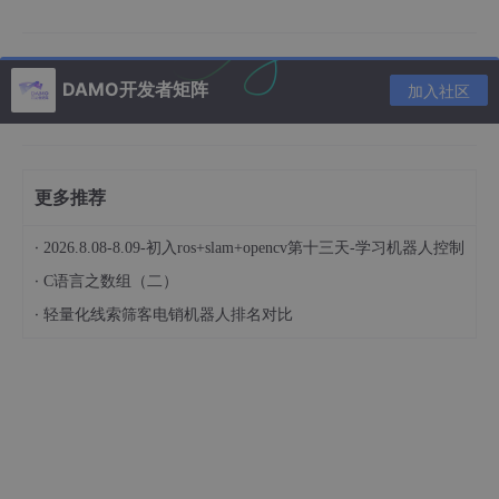
一个人 C 通过文字等方式，与另外一个人 A 和一个计算机
B 进行交流，他能否通过一连串的问题区分 A 和 B 哪个是
DAMO开发者矩阵
加入社区
人，哪个是计算机呢？如果人类无法区分出 A 和 B，那么就
称为计算机通过了图灵测试。
图灵预言，到 2000 年的时候，计算机在经过五分钟的提问
之后，就会骗过 30%的人类，让人相信对方是真实地人
类，而非计算机。
更多推荐
图灵测试每年都会举办，在 2014 年的时候，终于有一个人
工智能软件，被 33%的人类认为是一个 13 岁的小男孩，通
·
2026.8.08-8.09-初入ros+slam+opencv第十三天-学习机器人控制
过了图灵测试，这个软件叫尤金·古斯特曼。
·
C语言之数组（二）
·
轻量化线索筛客电销机器人排名对比