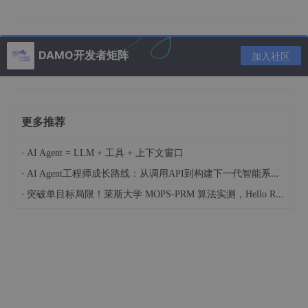
指纹
。
这种“统一指纹”概念使得 BotBrowser 在反欺诈场景中尤其危险。
指纹识别系统依靠细微的硬件和渲染差异（例如，通过 Canvas A
DAMO开发者矩阵
加入社区
PI、WebGL 或 GPU行为）来识别独特的设备。
而 BotBrowser 通过模拟跨系统的一致输出，消除了这些差异。
BotBrowser 的主要特性：
更多推荐
简化多实例管理：
同时启动和管理多个浏览器实例，
以扩展账户工作流程和环境切换。
·
AI Agent = LLM + 工具 + 上下文窗口
跨平台兼容性：
通过可移植配置文件全面支持 Windo
·
AI Agent工程师成长路线：从调用API到构建下一代智能系统（附完整实战代码）
ws、macOS 和 Ubuntu，确保指纹在不同操作系统
·
突破单目标局限！莱斯大学 MOPS-PRM 算法实测，Hello Robot 机器人感知规划性能提升 36%
间保持一致。
最新的Chromium内核：
基于最新的稳定版 Chrom
e/Chromium 版本构建，以保持与先进的反机器人防
御和安全更新的兼容性。
高级自动化控制：
原生 CDP 集成以及对 Playwright
和 Puppeteer 的一流支持，在提供强大的编程控制的