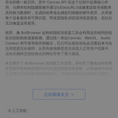
存在的唯一标识符。其中 Canvas API 在这个过程中起着核心作
用。当脚本绘制隐藏图像并通过toDataURL()或像素提取等函数将
其转换为数据时，生成的哈希值会捕捉到细微的硬件差异，从而使
每个设备都具有可辨识度。即使是隐私浏览或浏览器更改，也往往
无法掩盖这些差异。
然而，像 BotBrowser 这样的指纹浏览器工具会利用这些相同的指
纹识别机制来逃避检测。通过统一来自Canvas、WebGL、Audio
Context 和字体等组件的输出，它们可以使自动化会话看起来与合
法浏览器完全相同，从而有效地将恶意活动混入正常用户流量中。
这给依赖静态指纹验证的网站带来了重大挑战。
本文探讨了 BotBrowser 的内部工作原理，并研究了极验如何利用
多层保护机制来检测和应对先进的指纹伪装策略，从而确保对自动
化滥用行为具有更强的抵御能力，并维护在线验证系统的完整性。
了解威胁：什么是 BotBrowser？
点击阅读全文
BotBrowser 是一款跨平台指纹浏览器（基于Chromium），它为
攻击者提供了一个关键优势：统一的指纹。无论使用何种操作系统
—— Windows、macOS、Linux 还是Android—— BotBrowse
# 人工智能
r
都允许用户使用相同的配置文件来保持一致或几乎相同的浏览器