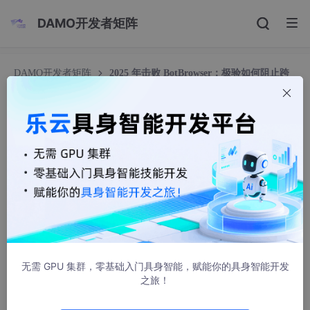
DAMO开发者矩阵
DAMO开发者矩阵
2025 年击败 BotBrowser：极验如何阻止跨
平台指纹浏览器
2025 年击败 BotBrowser：极验如何阻止跨平台
指纹浏览器
极验
1047人浏览 · 2025-12-03 18:16:05
【导读】
本文讨论了 2025 年 BotBrowser 等指纹浏览器对网络安全的威
胁，及其在黑灰产中的应用，同时介绍了极验为应对此类威胁所采
无需 GPU 集群，零基础入门具身智能，赋能你的具身智能开发
用的多层防御策略。
之旅！
阅读本文，您将了解：