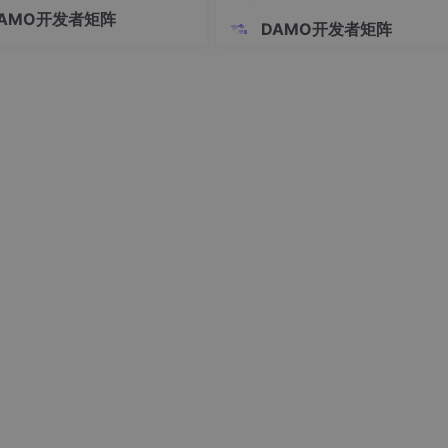
华沿机器人、仙工智能等多家机
AMO开发者矩阵
业密集上市，在企业招股说明书
DAMO开发者矩阵
外产能、海外研发中心、全球布
语高频出现。完整、高效、低成
土供应链，形成了海外厂商无法
优势，国内整机厂