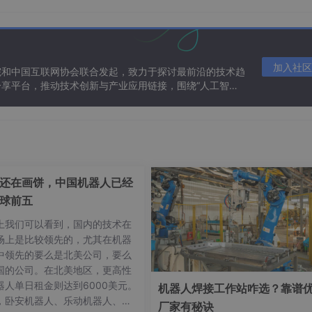
加入社区
院和中国互联网协会联合发起，致力于探讨最前沿的技术趋
享平台，推动技术创新与产业应用链接，围绕“人工智能
。
态。
还在画饼，中国机器人已经
球前五
上我们可以看到，国内的技术在
场上是比较领先的，尤其在机器
中领先的要么是北美公司，要么
ce）
国的公司。在北美地区，更高性
器人单日租金则达到6000美元。
机器人焊接工作站咋选？靠谱
，卧安机器人、乐动机器人、埃
厂家有秘诀