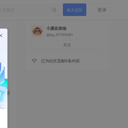
登录
加入社区
小庞在加油
@qq_57755091
关注
已为社区贡献6条内容
）、
中常用