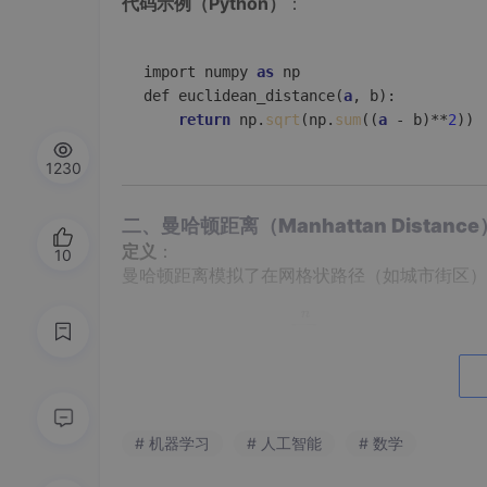
代码示例（Python）
：
import numpy 
as
 np

def euclidean_distance(
a
, b):

return
 np.
sqrt
(np.
sum
((
a
 - b)**
2
))
1230
二、曼哈顿距离（Manhattan Distance
定义
：
10
曼哈顿距离模拟了在网格状路径（如城市街区）
特点
：
# 机器学习
# 人工智能
# 数学
优点
：对离群点鲁棒，适合稀疏数据。