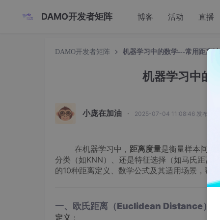
DAMO开发者矩阵
博客
活动
直播
DAMO开发者矩阵
机器学习中的数学---常用距离
机器学习中的数
小庞在加油
·
2025-07-04 11:08:46 发布
在机器学习中，
距离度量
是衡量样本间相似
分类（如KNN）、还是特征选择（如马氏距离
的10种距离定义、数学公式及其适用场景，帮
一、欧氏距离（Euclidean Distance）
定义
：