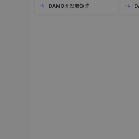
之后，机械臂还要连续调整力度、方向
斯顿、
DAMO开发者矩阵
D
和速度。整个过程没有暂停键，也不会
器人企
等摄像头拍完「下一帧」再继续。但许
中，海
多视觉世界模型认识时间的方式，恰恰
局等词
来自这些被摄像头截取的画面。它们看
本的本
特点
：
到第1帧、第2帧、第
复刻的
优点
：适用于最大偏差分析。
缺点
：忽略其他维度的差异。
应用场景
：
国际象棋中王的移动距离。
需要快速判断最大差异的场景。
代码示例（Python）
：
def chebyshev_distance(
a
, b):

return
 np.
max
(np.
abs
(
a
 - b))