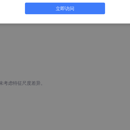
的直线距离。在n维空间中，两点 A(x1,x2,...,xn)与 B(y
立即访问
且未考虑特征尺度差异。