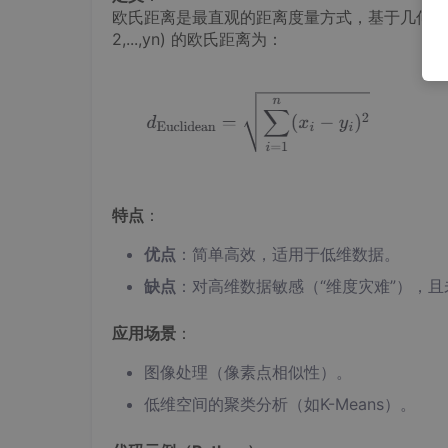
欧氏距离是最直观的距离度量方式，基于几何学中两点之间
2,...,yn) 的欧氏距离为：
特点
：
优点
：简单高效，适用于低维数据。
缺点
：对高维数据敏感（“维度灾难”），
应用场景
：
图像处理（像素点相似性）。
低维空间的聚类分析（如K-Means）。