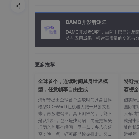
缺点
：忽略特征间的相关性。
应用场景
：
DAMO开发者矩阵
DAMO开发者矩阵，由阿里巴巴达摩
交通路径规划。
势与应用成果，搭建高质量的交流与分
高维稀疏数据的相似性计算（如文本分类）
与新型计算”构建开放共享的开发者生
代码示例（Python）
：
更多推荐
def manhattan_distance(
a
, b):

全球首个，连续时间具身世界模
特斯拉
return
 np.
sum
(np.
abs
(
a
 - b))
型，任意帧率自由生成
霸榜全
清华等提出全球首个连续时间具身世界
但实际
模型ODEWorld让机器人把一只虾夹起
国际市
来，再放进锅里。真正困难的，可能不
人领域
三、切比雪夫距离（Chebyshev Distan
是认出虾，也不是找到锅，而是把握夹
就是中
定义
：
爪闭合的那个瞬间：早一点，夹爪会落
能的机
切比雪夫距离关注最大维度差异，公式为：
空；晚一点，虾可能已经被推走。夹住
近半年