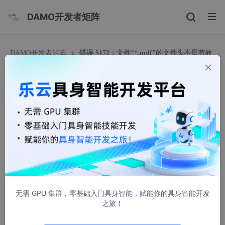
DAMO开发者矩阵
DAMO开发者矩阵
错误 5172：文件“*.mdf”的文件头不是有效
的数据库文件头。PageAudit 属性不正确
错误 5172：文件“*.mdf”的文件头不是有效的数据
库文件头。PageAudit 属性不正确
狼_夏天
11859人浏览 · 2013-07-31 10:18:23
遇到问题的数据库是sql2000，出现这个错误的原因是 mdf文件第
0页的一条记录损坏。（第0页只有1条记录）
一般0页有很多条记录是废弃的，如果槽0的偏移量指向的记录问
无需 GPU 集群，零基础入门具身智能，赋能你的具身智能开发
题不大，简单修改一下就好。
之旅！
如果完全是错误的，那就取废弃的一条记录（个人取偏移0x60的
这条），将记录文件大小的字段值改成现在文件大小（单位：