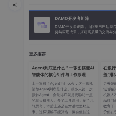
default
tablespace
 DATA_HUB_SUMMER

temporary
tablespace
TEMP
grant
connect
to
DAMO开发者矩阵
grant
 resource 
to
DAMO开发者矩阵，由阿里巴巴达摩
grant
create
any
table
to
势与应用成果，搭建高质量的交流与分
grant
create
any
view
to
与新型计算”构建开放共享的开发者生
grant
create
session
to
grant
drop
any
table
to
grant
drop
any
view
to
更多推荐
grant
execute
any
procedure
to
grant
insert
any
table
to
Agent到底是什么？一张图搞懂AI
grant
select
any
table
to
在银行
grant
update
any
table
to
智能体的核心组件与工作原理
盖“排
grant
delete
any
table
to
上一篇聊了Agent为什么火，这一篇说
更关键
grant
 unlimited 
tablespace
to
 HUB_SUMME
清楚Agent到底是什么。很多人第一次
域”的
接触Agent，会觉得它就是更聪明一点
机器人
的聊天机器人。多了工具调用，多了几
品牌门
1.2用户授权
轮思考，本质上还是在对话框里那点
教育于
事。这样理解不能算错，但会低估这件
价值在
1.2.1 用户授权和撤销用户权限