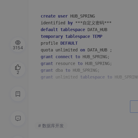
create
user
 HUB_SPRING 

identified 
by
default
tablespace
temporary
tablespace
TEMP
profile 
DEFAULT
3154
quota unlimited 
on
grant
connect
to
grant
 resource 
to
grant
 dba 
to
2
grant
 unlimited 
tablespace
to
 HUB_SPRIN
1.1.2创建用户(普通用户)
使用SQL命令创建Oracle用户。
# 数据库开发
create
user
 HUB_SUMMER

identified 
by
 ***自定义密码*** 
