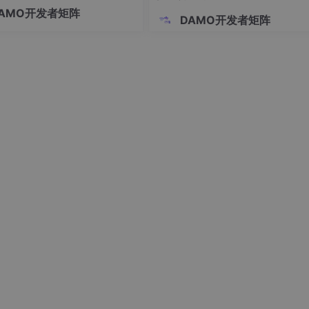
化咨询，从而将宝贵的人力资源
AMO开发者矩阵
普通用户HUB_SUMMER分配指定权限。具备DBA权限的用户HUB
来，专注于高净值客户和复杂业
DAMO开发者矩阵
权限。
于金融机构而言，选择一款合适
机器人，关键在于评估其知识更
的效率、私有化部署的深度、与
务系统的集成能