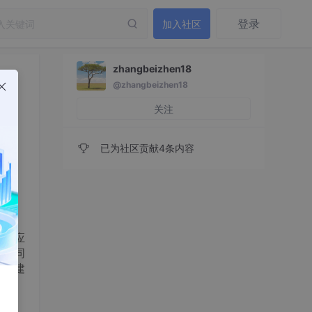
登录
加入社区
zhangbeizhen18
@zhangbeizhen18
关注
已为社区贡献4条内容
以及应
创建同
、创建