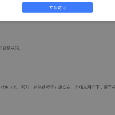
立即访问
，即普通权限。
。
库对象（表、索引、存储过程等）建立在一个独立用户下，便于