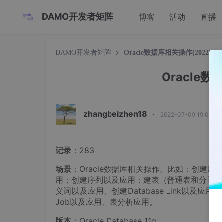
DAMO开发者矩阵
博客
活动
直播
DAMO开发者矩阵
Oracle数据库相关操作(20220709
Oracle数
zhangbeizhen18
·
2022-07-09 19:01:1
记录
：283
场景
：Oracle数据库相关操作。比如：创建
用；创建序列以及应用；建表（普通表和分区
义词以及应用、创建Database Link以
Job以及应用、表分析应用。
版本
：Oracle Database 11g