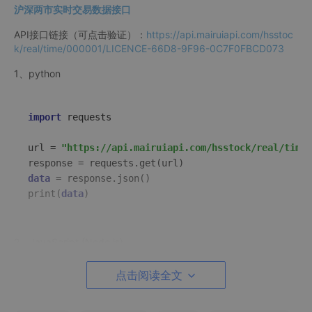
沪深两市实时交易数据接口
API接口链接（可点击验证）：
https://api.mairuiapi.com/hsstoc
k/real/time/000001/LICENCE-66D8-9F96-0C7F0FBCD073
1、python
import
 requests  

url
 = 
"https://api.mairuiapi.com/hsstock/real/time/
response
data
 = response.json()  
print
(
data
)
2、JavaScript (Node.js)
点击阅读全文
const axios = require(
'axios'
);  
