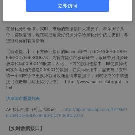
立即访问
价格、交易量等关键信息，为决策提供有力支持。同时，API接口
还支持自动化交易，投资者可以根据预设的交易策略，实现股票的
自动买卖，大大提高了交易效率。
在量化分析领域，实时、准确的数据接口太重要了。我亲测了几
个，都很靠谱，现在就把这些好资源分享给量化分析的朋友们，希
望能对你们有所帮助！
【特别提示】：下方验证接口的licence证书（LICENCE-66D8-9
F96-0C7F0FBCD073）为官方提供的验证证书，该证书只能验证
股票代码000001的股票，因此，下方的接口连接中，即使换掉代
码实际返回的也是000001的数据，在实际应用中，需要自己去申
请一个测试证书更换掉就可以随意请求数据了，测试证书的申请连
接（点击即可马上得到证书）：https://www.mairui.club/gratis.h
tml
沪深两市股票列表
API接口链接（可点击验证）：
http://api.mairuiapi.com/hslt/list/
LICENCE-66D8-9F96-0C7F0FBCD073
【实时数据接口】