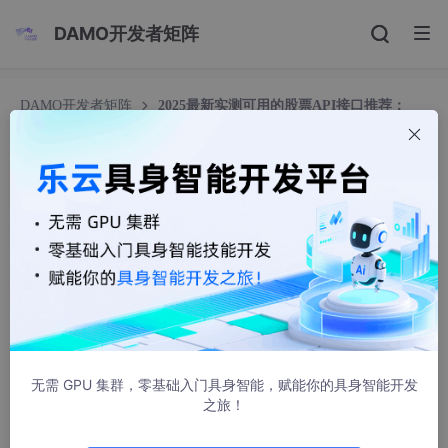
DAMO开发者矩阵
DAMO开发者矩阵
2025最新实测可用的股票API接口推荐：
python、JavaScript 、JAVA等实例代码演示教你如何获取股票实
时、历史、指标等数据
2025最新实测可用的股票API接口推荐：python、
JavaScript 、JAVA等实例代码演示教你如何获取
股票实时、历史、指标等数据
Zhᴗangᥫᩣ
4785人浏览 · 2025-08-01 09:04:59
在数字化时代，股票投资已不再局限于传统的交易方式。随着金融
科技的飞速发展，API（应用程序编程接口）接口正逐渐成为股票
无需 GPU 集群，零基础入门具身智能，赋能你的具身智能开发
交易领域的新宠，为投资者提供了更加便捷、高效的交易体验。
之旅！
API接口在股票交易中的应用，主要体现在其能够实现数据的实时
传输和交互。通过API接口，投资者可以实时获取市场动态、股票