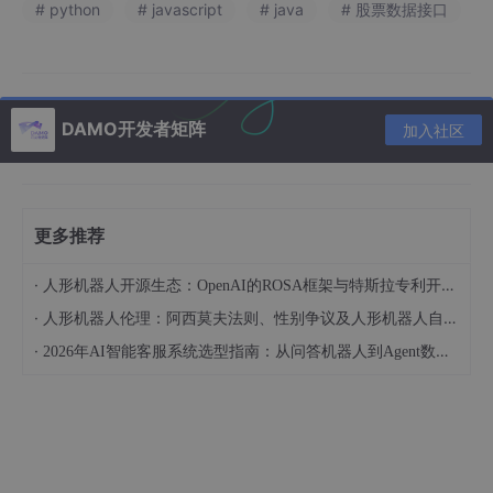
const url = 
"https://api.mairuiapi.com/hsstock/real
# python
# javascript
# java
# 股票数据接口
axios.get(url)  

  .then(
response
 =>
 {  

console
.
log
(response.data);  

  })  

DAMO开发者矩阵
  .catch(
error
 =>
 {  

加入社区
console
.
log
(error);  

更多推荐
3、Java
·
人形机器人开源生态：OpenAI的ROSA框架与特斯拉专利开放对比
·
人形机器人伦理：阿西莫夫法则、性别争议及人形机器人自杀事件的法律定性（下）
import
import
·
2026年AI智能客服系统选型指南：从问答机器人到Agent数字员工的代际跃迁
import
import
import
 java.io.IOException;  

public
class
Main
 {  

public
static
void
main
(String[] args)
 {  
