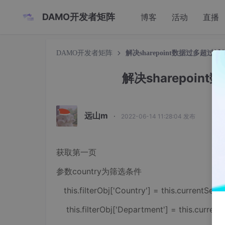
DAMO开发者矩阵
博客
活动
直播
DAMO开发者矩阵
解决sharepoint数据过多超
解决sharepoi
远山m
·
2022-06-14 11:28:04 发布
获取第一页
参数country为筛选条件
this.filterObj['Country'] = this.currentSele
this.filterObj['Department'] = this.curren