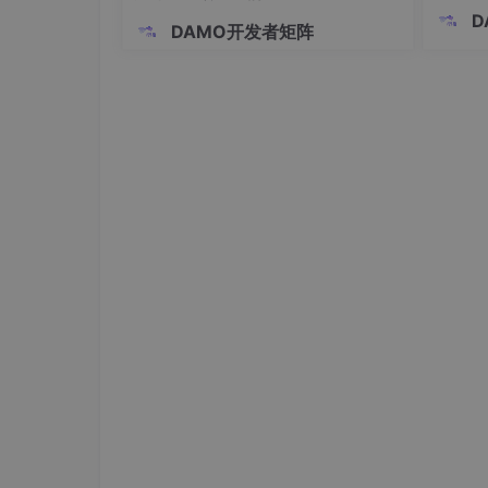
VLAN 
D
DAMO开发者矩阵
台交换
</Or>
接通信
网。通
<Contains>
成多个
<FieldRef Name='Email'/
<Value Type="Text">${country
</Contains>
</Or>`;
break;
}
}
i++;
if (i >= 2) {