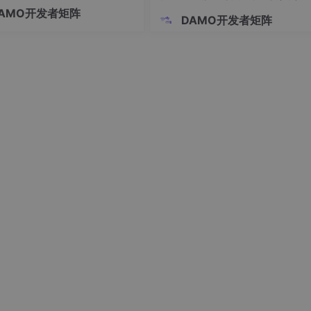
10 和 VLAN 20 虽然连接在同一
Sim2Real闭环
AMO开发者矩阵
机上，但是它们之间默认不能直
DAMO开发者矩阵
，相当于两个独立的小型局域
过逻辑方式把一个物理网络划分
独立网络，实现广播隔离、
>
[key]}</Value>