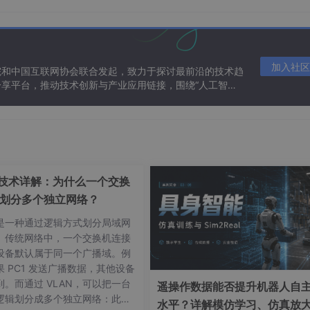
ame'/>
ry[key]}</Value>
加入社区
院和中国互联网协会联合发起，致力于探讨最前沿的技术趋
享平台，推动技术创新与产业应用链接，围绕“人工智能
态。
ame'/>
ry[key]}</Value>
N技术详解：为什么一个交换
划分多个独立网络？
N 是一种通过逻辑方式划分局域网
。传统网络中，一个交换机连接
设备默认属于同一个广播域。例
'/>
 PC1 发送广播数据，其他设备
y[key]}</Value>
到。而通过 VLAN，可以把一台
遥操作数据能否提升机器人自
逻辑划分成多个独立网络：此时
水平？详解模仿学习、仿真放