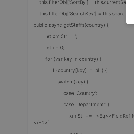
this.filterObj['SortBy'] = this.currentSelec
this.filterObj['SearchKey'] = this.searchKe
public async getStaffs(country) {
let xmlStr = '';
let i = 0;
for (var key in country) {
if (country[key] != 'all') {
switch (key) {
case 'Country':
case 'Department': {
xmlStr += `<Eq><FieldRef Name='${k
</Eq>`;
break;