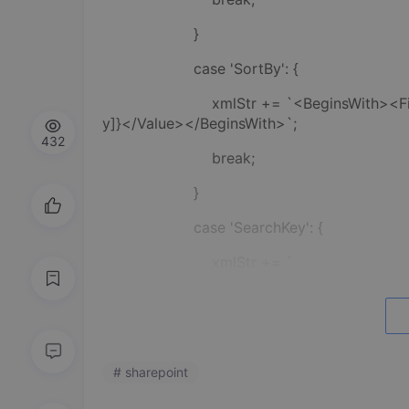
}
case 'SortBy': {
xmlStr += `<BeginsWith><FieldRef 
y]}</Value></BeginsWith>`;
432
break;
}
case 'SearchKey': {
xmlStr += `
<Or>
<Or>
<Or>
# sharepoint
<Contains>