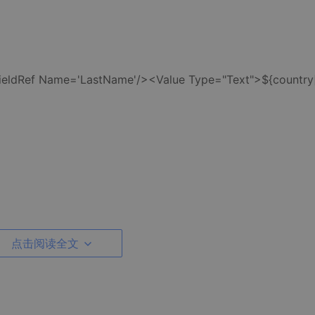
Name='LastName'/><Value Type="Text">${country
点击阅读全文