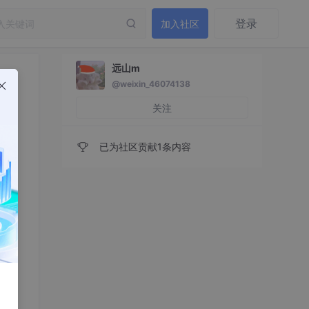
登录
加入社区
远山m
@weixin_46074138
关注
已为社区贡献1条内容