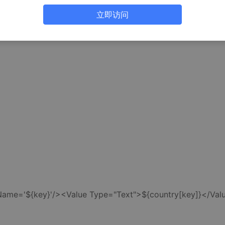
tSort;
立即访问
y;
ey}'/><Value Type="Text">${country[key]}</Val