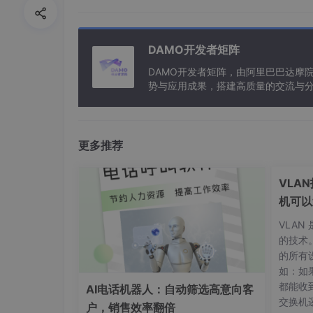
<FieldRef Name='FirstN
<Value Type="Text">${count
DAMO开发者矩阵
DAMO开发者矩阵，由阿里巴巴达摩
</Contains>
势与应用成果，搭建高质量的交流与分
<Contains>
与新型计算”构建开放共享的开发者生
<FieldRef Name='LastN
更多推荐
<Value Type="Text">${count
</Contains>
VLA
机可以
</Or>
VLA
<Contains>
的技术
的所有
<FieldRef Name='JobTitle
如：如果
<Value Type="Text">${countr
都能收
AI电话机器人：自动筛选高意向客
交换机
户，销售效率翻倍
</Contains>