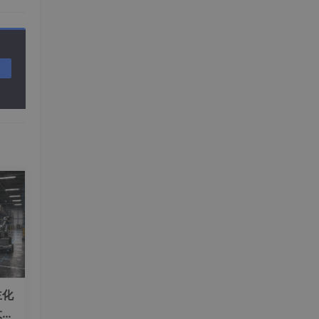
主化
大与