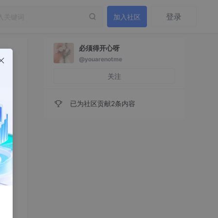
登录
加入社区
必须得开心呀
@youarenotme
关注
已为社区贡献2条内容
如