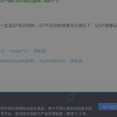
>>(
"QVector<unsigned char>"
);
一定是QT所识别的，QT不识别的就要先注册以下，让QT能够
mcdull^0^ - 博客园
taType的使用) - sky20080101 - 博客园
加入社区
院和中国互联网协会联合发起，致力于探讨最前沿的技术趋
享平台，推动技术创新与产业应用链接，围绕“人工智能