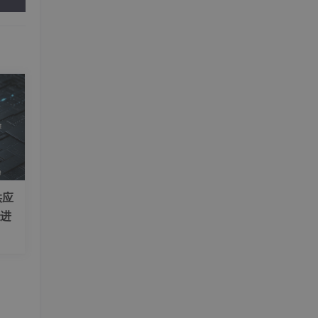
供应
演进