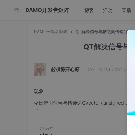
DAMO开发者矩阵
博客
活动
直播
DAMO开发者矩阵
QT解决信号与槽之间传递QVec
QT解决信号与槽
必须得开心呀
·
2021-10-16 11:17:03 发布
现象：
今日使用信号与槽传递QVector<unsigne
下：
//信号