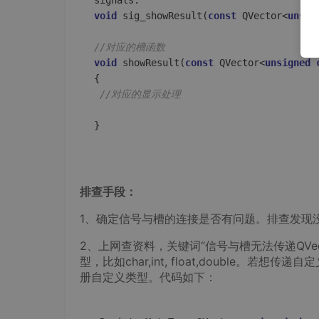
void
sig_showResult
(
const
 QVector<
unsig
//对应的槽函数
void
showResult
(
const
 QVector<
unsigned
{

//对应的显示处理
}

排查手段：
1、确定信号与槽的连接是否有问题。排查发现
2、上网查资料，关键词“信号与槽无法传递QV
型，比如char,int, float,double。若想
册自定义类型。代码如下：