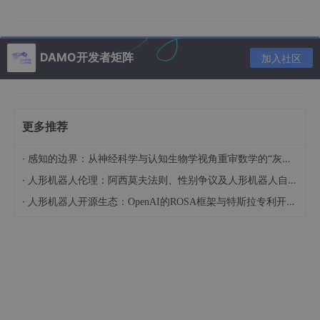
当串口接收数据后，检测到RX引脚空闲时间超过1个字符帧传输时
间时触发空闲中断。例如：波特率9600时，1字符帧（8位数据+1
停止位）传输时间为1.041ms，若空闲时间超过此值则触发中断。
DAMO开发者矩阵
加入社区
2.中断特性
空闲中断标志（IDLE）需手动清除，通过先读USART_SR再读USA
RT_DR实现。
更多推荐
仅在一次接收数据后检测空闲状态，避免误触发。
·
感知的边界：从神经科学与认知生物学视角重审数学的“灰度”基础
二、DMA+空闲中断
·
人形机器人伦理：阿西莫夫法则、性别争议及人形机器人自杀事件的法律定性（下）
在STM32F4的串口通信中，DMA（直接内存访问）与空闲中断的
·
人形机器人开源生态：OpenAI的ROSA框架与特斯拉专利开放对比
结合为数据的收发提供了一种高效且灵活的方式。
1.接收不定长数据
思路：DMA搬运串口接收的数据到缓冲区，开启串口空闲中
断，当数据停止传输一段时间（一个字符传输所需的时间）
时就会触发串口空闲中断（此时一帧不定长的数据也接收完
毕了，没接收完毕不会停止一段时间），在串口空闲中断的