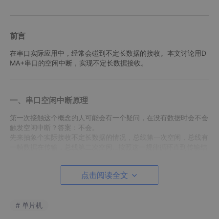
前言
在串口实际应用中，经常会碰到不定长数据的接收。本文讨论用D
MA+串口的空闲中断，实现不定长数据接收。
一、串口空闲中断原理
第一次接触这个概念的人可能会有一个疑问，在没有数据时会不会
触发空闲中断？答案：不会。
先来抽象个实际接收不定长数据的情况，总线第一次空闲，总线有
一帧数据在传输，总线第二次空闲…按照这一规律循环直到传输结
束。
实际上总线第一次空闲不会产生空闲中断，总线第二次空闲才会产
点击阅读全文
生空闲中断，简单点来说：一直没有接收到数据是不会产生空闲中
断的，只有当已经开始接收数据了，然后数据停止传输一段时间
（一个字节传输的时间）之后才会触发空闲中断。
# 单片机
1.触发条件