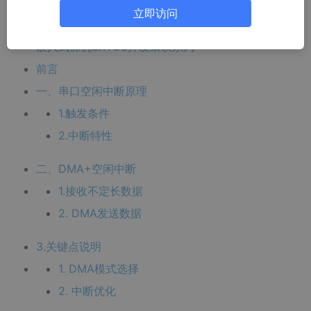
立即访问
文章目录
嵌入式裸机&RTOS开发杂谈系列
前言
一、串口空闲中断原理
1.触发条件
2.中断特性
二、DMA+空闲中断
1.接收不定长数据
2. DMA发送数据
3.关键点说明
1. DMA模式选择
2. 中断优化