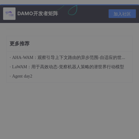
DAMO开发者矩阵
加入社区
三、数据结构三要素
更多推荐
3.1 逻辑结构
·
AHA-WAM：观察引导上下文路由的异步范围-自适应的世界-动作建模
数据元素之间的逻辑关系，即从逻辑关系上描述数据
·
LaWAM：用于高效动态-觉察机器人策略的潜世界行动模型
它与数据的存储无关，是
独立于计算机
的
·
Agent day2
逻辑结构主要分为线性结构（线性表，栈，队列）和
非线性结构（图、树，集合）
常见的逻辑结构
数据元素的关系
集合
同属一个集合
线性结构
一对一