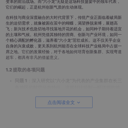
变革的前沿战场。而“六小龙”无疑是这场科技盛宴中的领军代表，
它们的崛起，正是杭州创新气质的生动体现。
在科技与商业深度融合的大时代背景下，传统产业正面临着破局新
生的迫切需求，就像被困在茧中的蝴蝶，渴望挣脱束缚，展翅高
飞；新兴技术也急切地寻找落地开花的机会，如同种子期待着适宜
的土壤和气候。杭州凭借其独特的营商、创新与产业环境，如同一
个精心调配的孵化器，滋养着“六小龙”茁壮成长。这不仅关乎企业
自身的兴衰成败，更关系到杭州能否在全球科技产业格局中占据一
席之地。它们的发展经验，对于各地如何培育创新集群、实现弯道
超车，都具有非凡的借鉴意义。
1.2 提取的各项问题
问题 1
：深入研究以“六小龙”为代表的产业集群在长三
角地区的时空分布特征。这就好比绘制一幅详细的地
图，标注出这些产业在空间上的分布情况以及随着时
间推移的发展脉络。
点击阅读全文
问题 2
：探寻影响“龙”产生与发展的主要影响因素。
是什么力量在背后推动着这些企业的崛起，又是什么
因素在持续影响着它们的发展，这是我们需要解开的