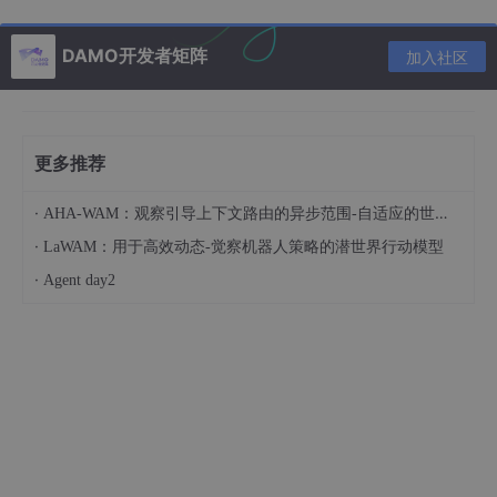
谜题。
问题 3
：针对长三角地区的实际发展状况，预测未来
DAMO开发者矩阵
加入社区
五年内可能会有哪些“龙”出圈，并且明确它们分别会
在何时何地崭露头角。这如同预测未来科技之星将在
何处闪耀，为区域发展提前布局。
问题 4
：从长三角整体区域发展的角度出发，思考为
更多推荐
了更好地孕育新的“龙”出圈，政府需要在哪些方面提
·
供有力支持。这是为了营造一个更适宜创新企业成长
AHA-WAM：观察引导上下文路由的异步范围-自适应的世界-动作建模
的生态环境，让更多的“小龙”能够腾飞。
·
LaWAM：用于高效动态-觉察机器人策略的潜世界行动模型
·
Agent day2
二、问题分析
2.1 解释数据作用和意义
对于问题 1
：数据就像是我们探索产业集群时空分布
特征的神奇钥匙。想象一下，企业的地理区位数据就
如同一个个坐标，将产业在地图上精准定位，直观地
展现出它们的空间分布。通过这些数据，运用空间统