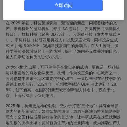
一、问题重述
立即访问
1.1 问题背景
在 2025 年初，科技领域犹如一颗璀璨的新星，闪耀着独特的光
芒。来自杭州的游戏科学（专注 3A 游戏）、强脑科技（深耕脑机
接口）、群核科技（聚焦 3D 设计）、云深处科技（发力生成式 A
I）、宇树科技（钻研四足机器人）以及深度求索（同样投身生成
式 AI）这 6 家企业，宛如科技浪潮中的弄潮儿，在人工智能、脑
科学等前沿领域掀起了一阵热潮，吸引了海内外无数关注的目光，
被人们亲切地称为“杭州六小龙”。
这“六小龙”的出圈，可不单单是企业自身的成功，更像是一场科技
与城市发展的奇妙化学反应。杭州，作为长三角的中心城市之一，
同时也是中国东部地区重要的中心城市，一直以来都在科技创新的
道路上稳步前行。2024 年，杭州数字经济 GDP 占比达到了 28.
8%，创下新高，在国家创新型城市创新能力排名中，仅次于北
京、上海和深圳，位列第四。
2025 年，杭州更是雄心勃勃，致力于打造“三个地”：具有全球影
响力的创新策源地，如同智慧的源泉，源源不断地为世界输送创新
理念；全国科技成果转移转化的首选地，让科研成果在这里找到落
地生根的肥沃土壤；发展新质生产力的重要阵地，成为推动生产力