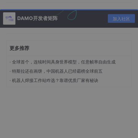
end
DAMO开发者矩阵
加入社区
然后，我们使用 BayesianOptimization 工具箱，定义优化函数并
进行贝叶斯优化。
更多推荐
fun
 = @
(hyperparams)
 evaluateNaiveBayesHyperparams(
·
全球首个，连续时间具身世界模型，任意帧率自由生成
·
特斯拉还在画饼，中国机器人已经霸榜全球前五
results = bayesopt(
fun
, hyperparameters, 'Verbose',
·
机器人焊接工作站咋选？靠谱优质厂家有秘诀
'AcquisitionFunctionName'
, 
'expected-improvemen
'MaxObjectiveEvaluations'
在优化函数
evaluateNaiveBayesHyperparams
中，我们调用
了
trainNaiveBayes
和
testNaiveBayes
函数，并返回一个准
确率作为优化目标函数。