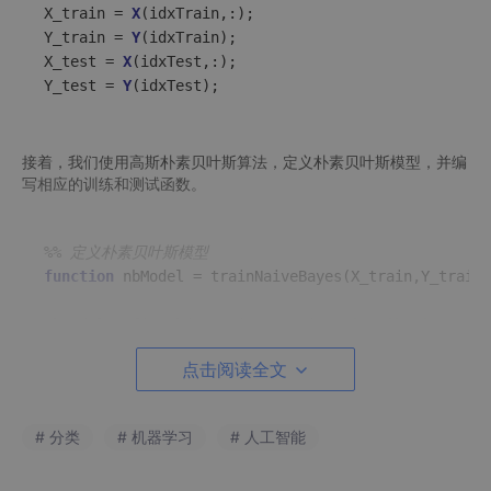
X_train = 
X
(idxTrain,:);

Y_train = 
Y
(idxTrain);

X_test = 
X
(idxTest,:);

Y_test = 
Y
接着，我们使用高斯朴素贝叶斯算法，定义朴素贝叶斯模型，并编
写相应的训练和测试函数。
%% 定义朴素贝叶斯模型
function
nbModel
 = 
trainNaiveBayes
(X_train,Y_train)
nbModel = fitcnb(X_train,Y_train,
'Distribution'
,
'no
点击阅读全文
%% 计算朴素贝叶斯模型在测试集上的准确率
function
[YPred,acc]
 = 
testNaiveBayes
(nbModel,X_tes
# 分类
# 机器学习
# 人工智能
YPred = predict(nbModel,X_test);

acc = sum(YPred == Y_test)/
numel
(Y_test);
