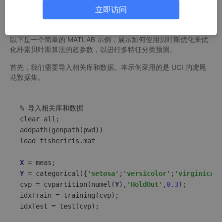
实现超参数优化朴素贝叶斯(Naive Bayesian)多特征分类
立即访问
预测
以下是一个简单的 MATLAB 示例，展示如何使用贝叶斯优化来优
化朴素贝叶斯算法的超参数，以进行多特征分类预测。
首先，我们需要导入相关库和数据。本示例采用的是 UCI 的鸢尾
花数据集。
% 导入相关库和数据

clear all;

addpath(genpath(pwd))

load fisheriris.mat

X
Y
 = categorical({
'setosa'
;
'versicolor'
;
'virginica'
}
cvp = cvpartition(numel(
Y
),
'HoldOut'
,
0
.3
);

idxTrain = training(cvp); 

idxTest = test(cvp);
