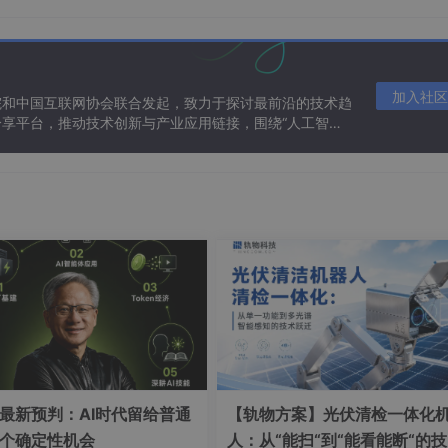
能够对应上: 找一个具有唯一性(确定记录)的字段来共同连接两张
加入社区
院和中国互联网协会联合发起，致力于探讨最前沿的技术趋
籍贯
住址
享平台，推动技术创新与产业应用链接，围绕“人工智能
态。
用表中匹配一条记录;反过来,一个不常用表中的一条记录在常用
表中的多条记录; 但是返回过, 另外一张表的一条记录只能对应第
最新预判：AI时代留给普通
【轨物方案】光伏清检一体化
个确定性机会
人：从“能扫“到“能看能断“的