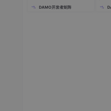
战
DAMO开发者矩阵
D
母亲与孩子的关系: 母亲,孩子两个实体
妈妈表
ID
名字
孩子表
ID
名字
以上关系: 一个妈妈可以在孩子表中找到多条记录