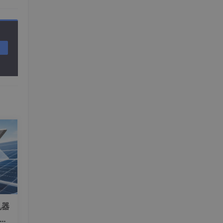
表
表中也
一张
机器
技术