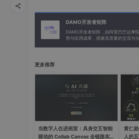
不常用信息表: 保证不常用信息与常用信息一定
DAMO开发者矩阵
DAMO开发者矩阵，由阿里巴巴达摩
Id
婚姻
势与应用成果，搭建高质量的交流与分
与新型计算”构建开放共享的开发者生
2
更多推荐
1
一个常用表中的一条记录: 永远只能在一张不常
只能匹配一条记录: 一对一的关系
一对多
一对多: 一张表中有一条记录可以对应另外一张
当数字人住进画室：具身交互智能
黄仁勋
表的一条记录. 这种关系就是一对多或者多对一.
驱动的 Collab Canvas 全链路实
人的五