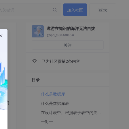
登录
加入社区
遨游在知识的海洋无法自拔
@qq_58148854
关注
已为社区贡献2条内容
目录
什么是数据库
中的
什么是数据库表
在设计表中。根据表于表中的关系进行设计。在这里介绍下他们之间的关系：
一对一