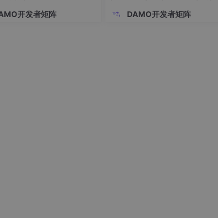
跨越
AMO开发者矩阵
DAMO开发者矩阵
年龄
性别
年龄
性别
(也有可能是一条); 但是一个孩子只能找到一个妈妈: 是一种典