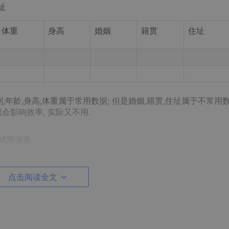
址
体重
身高
婚姻
籍贯
住址
别,年龄,身高,体重属于常用数据; 但是婚姻,籍贯,住址属于不常用数
会影响效率, 实际又不用.
分成两张表
点击阅读全文
年龄
体重
身高