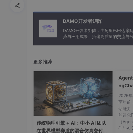
// 进行人脸特征对比
FaceSimilar
faceSimilar
=
 faceC
        System.out.println(
"相似度:"
+fac
DAMO开发者矩阵
DAMO开发者矩阵，由阿里巴巴达摩
势与应用成果，搭建高质量的交流与分
// 引擎卸载
与新型计算”构建开放共享的开发者生
        errorCode = faceEngine.unInit();
        System.out.println(
"errorCode:"
更多推荐
    }

public
static
 FaceEngine 
activeEngi
Age
int
 errorCode;

ngC
FaceEngine
faceEngine
=
new
Fac
202
        ActiveFileInfo activeFileInfo=
n
两年前，
        errorCode = faceEngine.getActive
话能力
if
 (errorCode != ErrorInfo.MOK.
的进化已
            System.out.println(
"获取激活
（Ag
传统物理引擎 + AI：中小 AI 团队
        }

们与A
//引擎配置
在世界模型赛道的混合仿真交付战