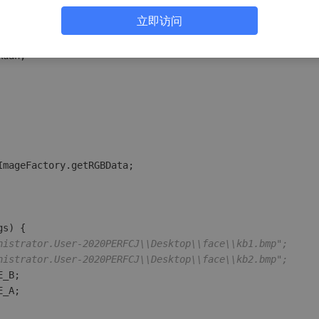
立即访问
uan;

mageFactory.getRGBData;

gs)
 {

nistrator.User-2020PERFCJ\\Desktop\\face\\kb1.bmp";
nistrator.User-2020PERFCJ\\Desktop\\face\\kb2.bmp";
_B;

_A;
