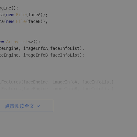
gine();

ta(
new
File
(faceA));

ta(
new
File
(faceB));

ew
ArrayList
<>();

eEngine, imageInfoA,faceInfoList);

eEngine, imageInfoB,faceInfoList);

lFeatures(faceEngine, imageInfoA, faceInfoList);

lFeatures(faceEngine, imageInfoB, faceInfoList);

点击阅读全文
FaceFeature
();

ByteA);

FaceFeature
();

ByteB);
