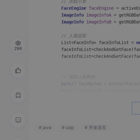
// 加载引擎
FaceEngine
faceEngine
=
 activeEn
ImageInfo
imageInfoA
=
 getRGBDa
ImageInfo
imageInfoB
=
 getRGBDa
// 人脸提取
        List<FaceInfo> faceInfoList = 
n
296
        faceInfoList=checkAndGetFace(fac
        faceInfoList=checkAndGetFace(fac
// 获取人脸数据
byte
[] faceByteA = extractFacia
byte
[] faceByteB = extractFacia
// 根据byte数据生成人脸特征对象
FaceFeature
faceFeatureA
=
new
        faceFeatureA.setFeatureData(face
FaceFeature
faceFeatureB
=
new
# java
# udp
# 开发语言
        faceFeatureB.setFeatureData(face