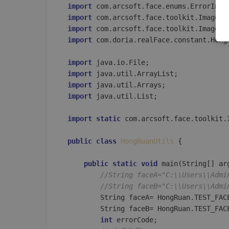
import
import
import
import
 com.doria.realFace.constant.HongR
import
import
import
import
 java.util.List;

import
static
 com.arcsoft.face.toolkit.I
public
class
HongRuanUtils
 {

public
static
void
main
(String[] ar
//String faceA="C:\\Users\\Admi
//String faceB="C:\\Users\\Admi
        String faceA= HongRuan.TEST_FACE
        String faceB= HongRuan.TEST_FACE
int
 errorCode;
