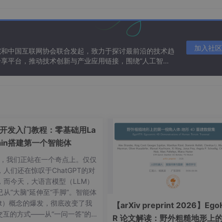
omparison(faceEngine, faceFeatureA, faceFeatureB);

eSimilar.getScore());

加入社区
院和中国互联网协会联合发起，致力于探讨最前沿的技术趋
享平台，推动技术创新与产业应用链接，围绕“人工智能
态。


+errorCode);

ne
nt开发入门教程：零基础用La
()
{

hain搭建第一个智能体
eEngine
(
"E:\\Project\\demo\\ArcSoftFace\\src\\main\\reso
6年，我们正站在一个奇点上。仅仅
ew
ActiveFileInfo
();

人们还在惊叹于ChatGPT的对
FileInfo(activeFileInfo);

，而今天，大语言模型（LLM）
getValue() && errorCode != ErrorInfo.MERR_ASF_ALREADY_ACT
从“大脑”延伸至“手脚”。智能体
文件信息失败"
);

ent）概念的爆发，彻底改变了我
【arXiv preprint 2026】Ego
I交互的方式——从“一问一答”的
R 论文解读：野外粗糙地形上