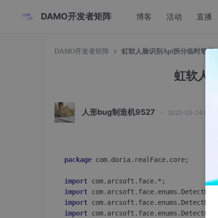
DAMO开发者矩阵
博客
活动
直播
DAMO开发者矩阵
虹软人脸识别Api拆分临时笔记
虹软人脸
人形bug制造机9527
·
2022-05-24 01:3
package
 com.doria.realFace.core;

import
import
import
import