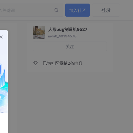
登录
加入社区
人形bug制造机9527
@m0_49194578
关注
已为社区贡献2条内容