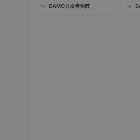
之后，机械臂还要连续调整力度、方向
斯顿、
DAMO开发者矩阵
D
和速度。整个过程没有暂停键，也不会
器人企
等摄像头拍完「下一帧」再继续。但许
中，海
多视觉世界模型认识时间的方式，恰恰
局等词
打开这个网址：https://tool.lu/coderun
来自这些被摄像头截取的画面。它们看
本的本
到第1帧、第2帧、第
复刻的
$decode = $navicatPassword->decrypt(
<?php
class
NavicatPassword
{

protected
$version
 = 
0
;

protected
$aesKey
 = 
'libcckeylibcck
protected
$aesIv
 = 
'libcciv libcciv
protected
$blowString
 = 
'3DC5CA39'
;

protected
$blowKey
 = 
null
;

protected
$blowIv
 = 
null
;

public
function
__construct
(
$versio
{
