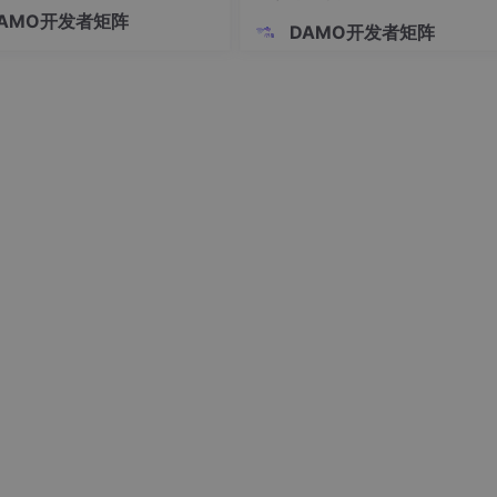
华沿机器人、仙工智能等多家机
AMO开发者矩阵
业密集上市，在企业招股说明书
DAMO开发者矩阵
外产能、海外研发中心、全球布
语高频出现。完整、高效、低成
ner，将如下刚刚密码复制进去，
土供应链，形成了海外厂商无法
优势，国内整机厂
‘复制出来的密码’);
ey'
;

 '
;

n
 = 
12
)
