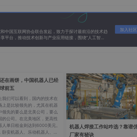
加入社区
院和中国互联网协会联合发起，致力于探讨最前沿的技术趋
享平台，推动技术创新与产业应用链接，围绕“人工智能
态。
还在画饼，中国机器人已经
球前五
上我们可以看到，国内的技术在
场上是比较领先的，尤其在机器
中领先的要么是北美公司，要么
word，然后复制出来
国的公司。在北美地区，更高性
器人单日租金则达到6000美元。
机器人焊接工作站咋选？靠谱
，卧安机器人、乐动机器人、埃
厂家有秘诀