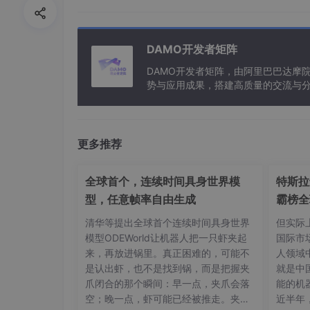
DAMO开发者矩阵
DAMO开发者矩阵，由阿里巴巴达摩
势与应用成果，搭建高质量的交流与分
与新型计算”构建开放共享的开发者生
更多推荐
全球首个，连续时间具身世界模
特斯拉
型，任意帧率自由生成
霸榜全
清华等提出全球首个连续时间具身世界
但实际
第二步：找到加密密码，进行破解
模型ODEWorld让机器人把一只虾夹起
国际市
来，再放进锅里。真正困难的，可能不
人领域
在导出的connections.ncx文件中找到pass
是认出虾，也不是找到锅，而是把握夹
就是中
爪闭合的那个瞬间：早一点，夹爪会落
能的机
空；晚一点，虾可能已经被推走。夹住
近半年