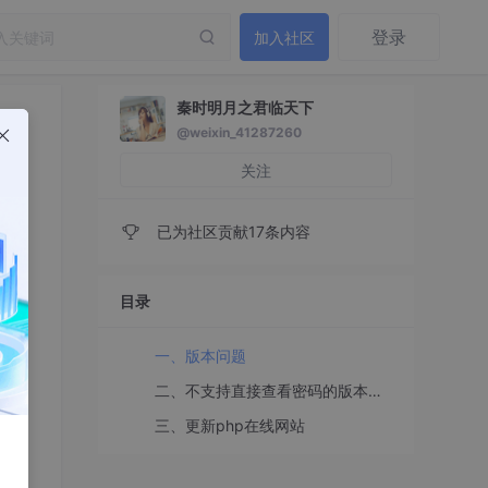
登录
加入社区
秦时明月之君临天下
@weixin_41287260
关注
已为社区贡献17条内容
目录
一、版本问题
二、不支持直接查看密码的版本，查看密码的步骤
三、更新php在线网站
码