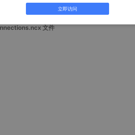
密码后，如何进行查看密码（前提是你之前配置的是正确的！）
立即访问
查看密码的步骤
ctions.ncx 文件