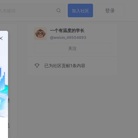
登录
加入社区
一个有温度的学长
@weixin_49554893
关注
已为社区贡献1条内容
台，
完整
一定
股民