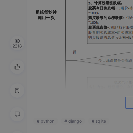
2218
股价监控的效果
# python
# django
# sqlite
例如： 2021年7月19日，所监控的目标股票
线，自动触发邮件提醒，通过邮件方式告知投资