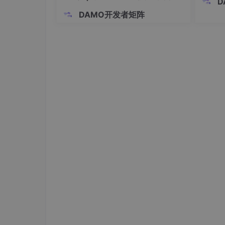
D
波
2、可自动配置显示股票代码，隐藏股票助手意
DAMO开发者矩阵
3、小窗显示，可以边上班边看盘。
4、实时行情的获取。
5、目标触发条件的判断，实时提醒。
安装视频+操作视频+软件包，下载地址：
https://pan.baidu.com/s/1xO4IFKwzPl2