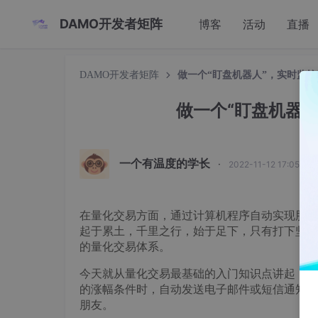
DAMO开发者矩阵
博客
活动
直播
DAMO开发者矩阵
做一个“盯盘机器人”，实时监
做一个“盯盘机器
一个有温度的学长
·
2022-11-12 17:05:54
在量化交易方面，通过计算机程序自动实现股票
起于累土，千里之行，始于足下，只有打下坚实
的量化交易体系。
今天就从量化交易最基础的入门知识点讲起，通过
的涨幅条件时，自动发送电子邮件或短信通知到
朋友。