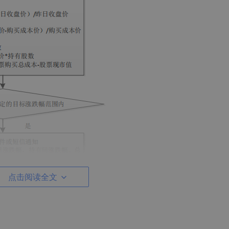
点击阅读全文
三峡能源（证券交易代码：600905）因某时点的涨跌幅达到监控
者当前价格，涨跌幅和盈亏情况等数据，效果如下图所示。