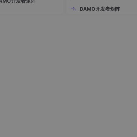
AMO开发者矩阵
图，防止被发现。
DAMO开发者矩阵
kFHd2PBNW3w?pwd=h467 提取码:h467