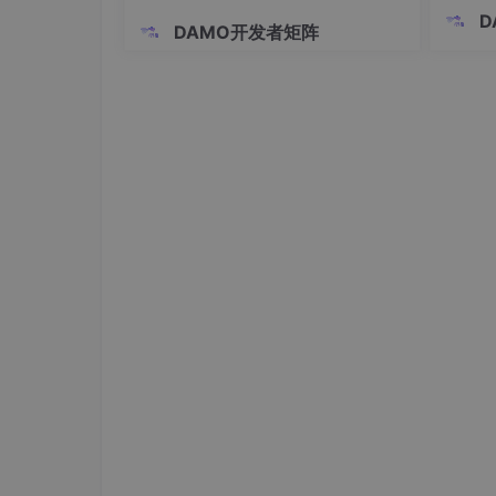
3.4.2
添加信息流程
统、新
D
DAMO开发者矩阵
等领域
添加信息流程图，如图所示：
场景。
接真实
AI感
属于感