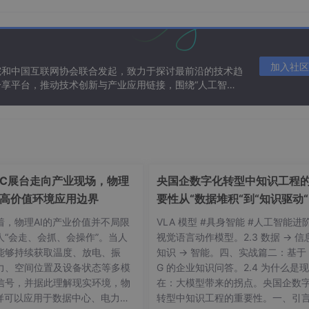
加入社区
院和中国互联网协会联合发起，致力于探讨最前沿的技术趋
享平台，推动技术创新与产业应用链接，围绕“人工智能
态。
IC展台走向产业现场，物理
央国企数字化转型中知识工程
展高价值环境应用边界
要性从“数据堆积“到“知识驱动“
着，物理AI的产业价值并不局限
VLA 模型 #具身智能 #人工智能进阶
人“会走、会抓、会操作”。当人
视觉语言动作模型。2.3 数据 → 信
能够持续获取温度、放电、振
知识 → 智能。四、实战篇二：基于 
力、空间位置及设备状态等多模
G 的企业知识问答。2.4 为什么是现
信号，并据此理解现实环境，物
在：大模型带来的拐点。央国企数
图3-1登录流程图
同样可以应用于数据中心、电力系
转型中知识工程的重要性。一、引