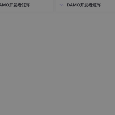
能源、工业安全生产和城市安全
数字化转型走到了哪一步。三、实
AMO开发者矩阵
DAMO开发者矩阵
，服务高价值物理环境风险预警
一：构建企业知识图谱。二、理论
从技术关系来看，物理AI构成连
知识工程是什么。2.2 知识工程的
物理世界的整体技术框架，物理
架构。五、落地路径与组织建议。
知层负责获取现场信息，多光谱AI
知层的重要