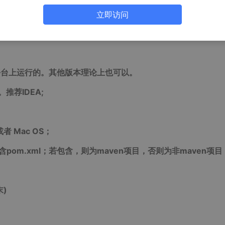
立即访问
S模式 + Maven管理等等。
在这个平台上运行的。其他版本理论上也可以。
以。推荐IDEA;
或者 Mac OS；
含pom.xml；若包含，则为maven项目，否则为非maven项目
末
)