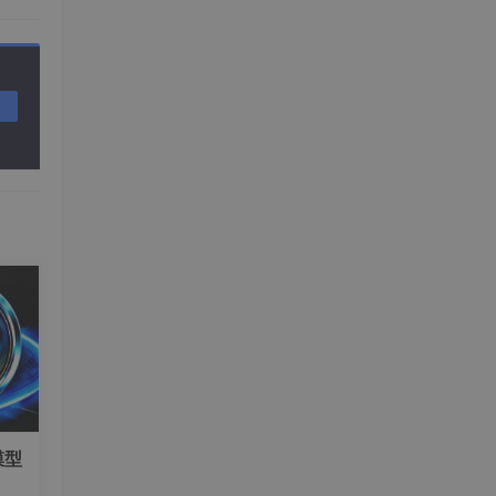
http
值。
合。
用作
使用这
权输
都由
模型
单地级