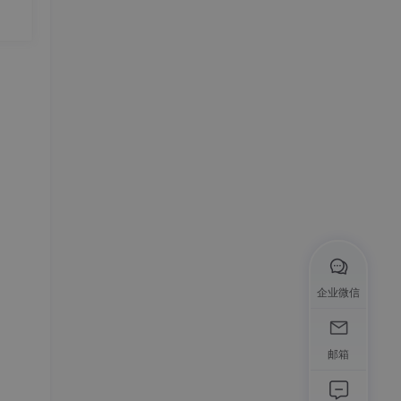
5602
件是感
输
企业微信
的非
计算
邮箱