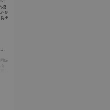
产生
的
模
电路使
并得出
，以计
不同级
片领
应用的
A纳
础。
算为