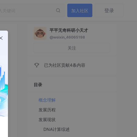
登录
加入社区
平平无奇科研小天才
@weixin_46065198
关注
已为社区贡献4条内容
目录
概念理解
发展历程
发展现状
DNA计算综述