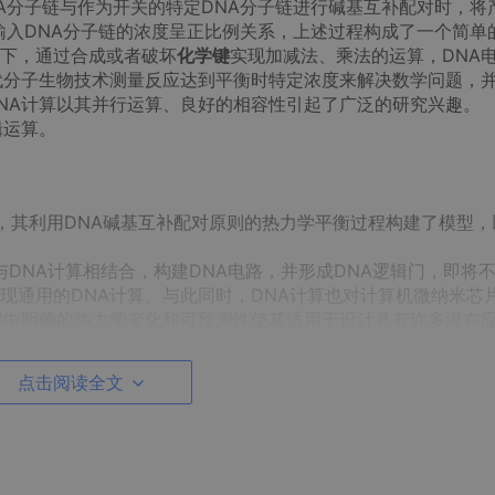
A分子链与作为开关的特定DNA分子链进行碱基互补配对时，将
输入DNA分子链的浓度呈正比例关系，上述过程构成了一个简单
下，通过合成或者破坏
化学键
实现加减法、乘法的运算，DNA
代分子生物技术测量反应达到平衡时特定浓度来解决数学问题，
NA计算以其并行运算、良好的相容性引起了广泛的研究兴趣。
辑运算。
的概念，其利用DNA碱基互补配对原则的热力学平衡过程构建了模型
电路与DNA计算相结合，构建DNA电路，并形成DNA逻辑门，即将
现通用的DNA计算。与此同时，DNA计算也对计算机微纳米芯
程中明确的热力学变化和可预测性使其适用于设计具有许多潜在
整合为仅含DNA元件的具有自主工作能力的计算装置。利用DN
电路，为DNA计算和组装技术实现新一代芯片组装提供了理论基
点击阅读全文
发下一代微处理芯片，开创了DNA计算的新时代。因此，以DNA计
制高点。