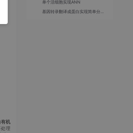
单个活细胞实现ANN
基因转录翻译成蛋白实现简单分类器-感知机
物
有机
要处理