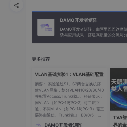
DNA计算综述
参考
DAMO开发者矩阵
Fu, D., Shah, S., Song, T., Reif, J., 2018. 
DAMO开发者矩阵，由阿里巴巴达摩
势与应用成果，搭建高质量的交流与分
s://doi.org/10.1007/978-1-4939-7795-6_23
与新型计算”构建开放共享的开发者生
总结
DNA计算领域利用DNA反应进行分子尺度的计
更多推荐
本章概述了执行模拟计算的新型DNA计算方法
DNA碱基有四种类型:腺嘌呤(A)、鸟嘌呤(G)
VLAN基础实验1：VLAN基础配置
可编程自组装行为已被用于构建复杂的2D和3D
纳米级计算的基础。DNA不仅可以实现简单的
摘要： 实验通过S1、S2两台交换机搭
Seelig等报道了第一个基于dna的大规模无
建VLAN网络，划分VLAN10/20/30/40
些门和双轨逻辑，他们建立了一个NOT门。最后
并配置Access/Trunk端口。验证显示：
Qian和Winfree进一步演示了合成神经元
同VLAN（如PC-1与PC-2）可二层互
入相加，以检查它们的总和是否超过预定的阈值
通，不同VLAN（如PC-1与PC-3）需三
Song等人演示了一种用于模拟算术计算[15]
层路由通信。Trunk端口（E0/0/5）实
TVA
相应的门来执行。栅极采用模块化设计，其中栅
现跨交换机VLAN透传。关键命令包括di
界的金
DAMO开发者矩阵