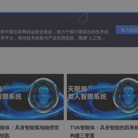
加入社区
DNA-Based Analog Computing. Methods Mol Biol 1772, 411–417. 
院和中国互联网协会联合发起，致力于探讨最前沿的技术趋
享平台，推动技术创新与产业应用链接，围绕“人工智能
态。
算。DNA计算的大部分工作都是执行数字计算，如布尔电路的求
，其中输入和输出是由特定DNA链的浓度指定的实数值。
、胞嘧啶©和胸腺嘧啶(T)。A可以与T结合，G可以通过氢键与C结
 DNA纳米结构和模式阵列。除了利用DNA复杂的结构，还可以
逻辑门，而且也可以实现非常复杂的逻辑电路。
酶电路应用。首先，他们演示了简单的AND和OR逻辑操作。后来，
，他们建造了一个由11个门组成的大型电路。
。他们通过创建感知器电路来模拟神经元的行为。在感知机中，n个加
。
的DNA电路结构。该体系结构基于三种操作:加、减、乘。每个操作
智能体：具身智能落地物理世
TVA智能体：具身智能的因果
极的输入和输出DNA链具有相同的域基序。然后这些门可以简
钥匙
构建三要素