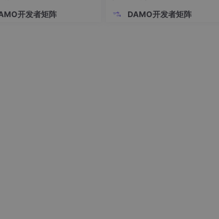
算。
AMO开发者矩阵
DAMO开发者矩阵
etic neuromorphic computing in living cells. Nat Commun 13, 
2-33288-8
，通过相互关联的非线性函数进行集体交互。神经网络的基本构
激活函数通过非线性映射获得最终输出。
应性时，生物途径通常以非线性方式运行，并表现出对数()和幂的
基因。其对数输入-输出操作使其更适合于生化反应和基因调控
函数、分类和学习算法的梯度下降，都是由感知基因基于对数的
器-感知机