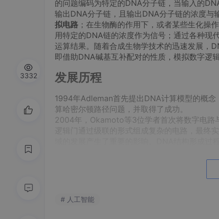
的问题编码为特定的DNA分子链，当输入的DN
输出DNA分子链，且输出DNA分子链的浓度与
拟电路
；在生物酶的作用下，或者某些生化操作
用特定的DNA链的浓度作为信号；通过各种现
运算结果。随着合成生物学技术的迅速发展，D
即借助DNA碱基互补配对的性质，模拟数字逻
发展历程
3332
1994年Adleman首先提出DNA计算模型
算哈密尔顿路径问题，并取得了成功。
2004年，Okamoto等3位学者首次将数字
逻辑门通过级联的形式组成复杂的电路，最终实
域的发展产生了重要的影响。DNA结构形成过
纳米元件。可将DNA结构和功能特性进行集成，
米技术构建以生物分子为基本部件的DNA计算
2009年，IBM公司宣布用DNA和纳米技术开
主体的生物芯片将是未来计算机芯片核心技术的
# 人工智能
发展现状