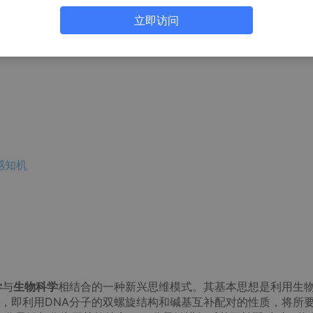
立即访问
感知机
学
与
生物科学
相结合的一种新兴思维模式。其基本思想是利用生
，即利用DNA分子的双螺旋结构和碱基互补配对的性质，将所