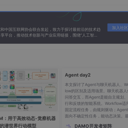
求
加入社区
院和中国互联网协会联合发起，致力于探讨最前沿的技术趋
享平台，推动技术创新与产业应用链接，围绕“人工智能
态。
Agent day2
本文探讨了Agent与聊天机器人、Wo
low的区别及适用场景。聊天机器人
问答交互，而Agent是能自主规划
行和反馈的智能系统。Workflow适
固定流程任务，由规则驱动；Agen
面向不确定性任务，能动态决策。
AM：用于高效动态-觉察机器
指出五种不适合使用Agent的情况
比蓝桥杯难一些
的潜世界行动模型
DAMO开发者矩阵