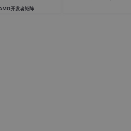
程固定、需高确定性、任务简单、
敏感及目标模糊的场景。建议优先用
AMO开发者矩阵
rkflow处理结构化任务，仅对需智
策的节点引入Age