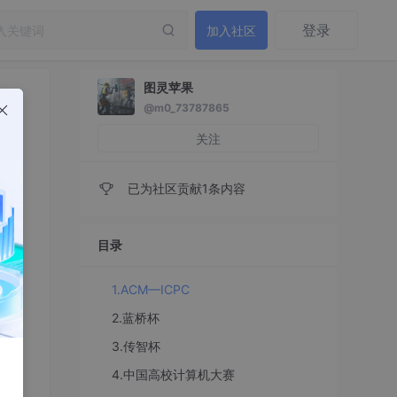
登录
加入社区
图灵苹果
@m0_73787865
关注
已为社区贡献1条内容
目录
1.ACM—ICPC
2.蓝桥杯
3.传智杯
4.中国高校计算机大赛