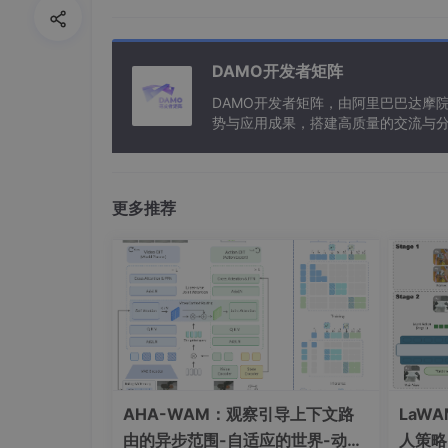
特殊要求：决赛必须为全日制在校生，初赛无要
DAMO开发者矩阵
6.
华为软件精英挑战赛
DAMO开发者矩阵，由阿里巴巴达摩
势与应用成果，搭建高质量的交流与分
主办方：华为
与新型计算”构建开放共享的开发者生
含金量：中上
沉没成本：中上
更多推荐
7.全国算法精英大赛
主办方：中国计算机学会
含金量：中下
沉没成本：高
AHA-WAM：观察引导上下文路
LaW
ps：可以当作csp认证甜点，高手很多，感觉
由的异步范围-自适应的世界-动作
人策略