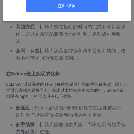
各个代币的价格波动，尤其关注突然的价格上涨。
立即访问
快速下单
：当检测到价格急剧上涨的趋势后，机器人
会迅速买入，以抢在其他手动交易者之前进入市场。
高频交易
：机器人能在极短的时间内完成多次买卖操
作，通过高频交易赚取微小的利润，累积成可观收
益。
套利
：有些机器人还具备跨链和跨平台套利功能，借
助不同市场间的价差赚取利润。
在Solana链上实现的优势
Solana链以其高效的TPS（每秒交易量）和低手续费著称，因此非
常适合高频交易机器人。相比以太坊等较高成本的链，Solana链上
部署Pump狙击机器人具有以下优势：
低延迟
：Solana的高性能能够确保交易迅速被处理，
这对于捕捉快速价格波动的机会至关重要。
低手续费
：机器人能够频繁买卖，而不会因高额手续
费导致盈利过低。