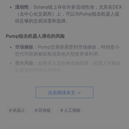
流动性
：Solana链上存在许多流动性池，尤其在DEX
（去中心化交易所）上，可以为Pump狙击机器人提
供足够的交易深度和选择。
Pump狙击机器人潜在的风险
市场操纵
：Pump交易容易受到市场操纵，特别是小
型代币容易被鲸鱼或其他大型投资者利用。
损失风险
：如果买入后价格迅速回落，机器人可能会
在极短时间内出现损失。
竞争激烈
：由于大量高频交易机器人在同一市场竞
争，抢购和套利机会可能会被其他机器人迅速抢占。
点击阅读全文
结论
# 机器人
# 区块链
# 人工智能
Pump狙击机器人在Solana链上是利用其高性能和低手续费进行高
频交易的一种策略，但需在严格控制风险的情况下操作。
最终比的是节点速度， 谁速度快，谁就盈利。。。