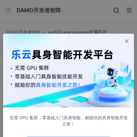
DAMO开发者矩阵
DAMO开发者矩阵
aw9523 gpio expander扩展芯片
aw9523 gpio expander扩展芯片
autho
992人浏览 · 2022-09-21 16:06:57
最近在调试新板卡，由于gpio不够用，使用了aw9523 gpio扩展
芯片，调试记录如下
1. 驱动代码
驱动可参考https://blog.csdn.net/zuoanyouzhuan_/article/detai
无需 GPU 集群，零基础入门具身智能，赋能你的具身智能开发
ls/126286937
之旅！
此处我也贴出我修改过的 ，代码还没有完善，比如aw9523_gpio_