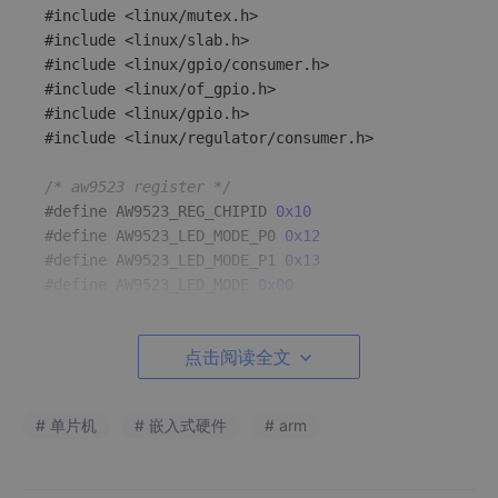
#include <linux/mutex.h>

#include <linux/slab.h>

#include <linux/gpio/consumer.h>

#include <linux/of_gpio.h>

#include <linux/gpio.h>

#include <linux/regulator/consumer.h>

/* aw9523 register */
#define AW9523_REG_CHIPID 
0x10
#define AW9523_LED_MODE_P0 
0x12
#define AW9523_LED_MODE_P1 
0x13
#define AW9523_LED_MODE 
0x00
#define AW9523_CHIPID 
0x23
#define AW9523_REG_MAX 
0x7F
点击阅读全文
#define AW9523_REG_BRIGHTNESS_BASE 
0x20
struct
aw9523_gpio
 {

# 单片机
# 嵌入式硬件
# arm
	int aw9523_init_finished;

struct
gpio_desc
 *aw9523_rst_gpio;

struct
i2c_client
 *aw9523_client;
