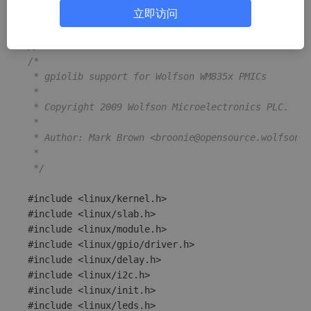
direction_out函数
立即访问
// SPDX-License-Identifier: GPL-2.0+
/*

 * gpiolib support for Wolfson WM835x PMICs

 *

 * Copyright 2009 Wolfson Microelectronics PLC.

 *

 * Author: Mark Brown <broonie@opensource.wolfsonmi
 *

 */
#include <linux/kernel.h>

#include <linux/slab.h>

#include <linux/module.h>

#include <linux/gpio/driver.h>

#include <linux/delay.h>

#include <linux/i2c.h>

#include <linux/init.h>

#include <linux/leds.h>
