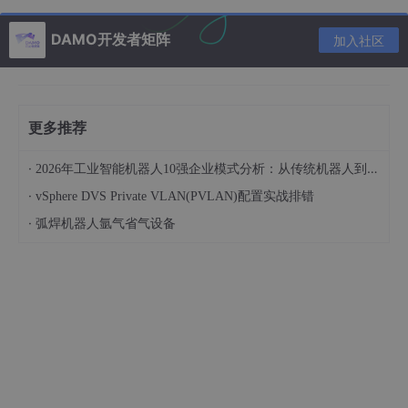
struct
gpio_chip
 aw9523_gpio_chip;

struct
device
 dev;

DAMO开发者矩阵
加入社区
	spinlock_t lock;

};

struct
gpio_chip
 *aw9523_chip = NULL;

更多推荐
static
u8
reg_read
(
struct
aw9523_gpio
 *aw9523_gpio_
{

·
2026年工业智能机器人10强企业模式分析：从传统机器人到具身智能的演进路线对比
u8
 buf;

·
vSphere DVS Private VLAN(PVLAN)配置实战排错
        int ret;

·
弧焊机器人氩气省气设备
struct
i2c_msg
 msgs[] = {

                {

                        .addr  = aw9523_gpio_dev
->
a
                        .flags = 
0
,

                        .len   = 
1
,

                        .buf   = &reg,

                }, {

                        .addr  = aw9523_gpio_dev
->
a
                        .flags = I2C_M_RD,

                        .len   = 
1
,
