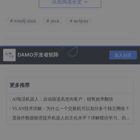
点击阅读全文
int
a4
=
 lingshimo/lingshi;

int
b4
=
 lingshimo%lingshi;

                System.out.println(
"买完书还可以买橡
# intellij-idea
# java
# eclipse
break
;

default
:

                System.out.println(
"序号有误"
);

break
;

        }

DAMO开发者矩阵
加入社区
    }

更多推荐
·
AI电话机器人：自动筛选高意向客户，销售效率翻倍
·
VLAN技术详解：为什么一个交换机可以划分多个独立网络？
·
遥操作数据能否提升机器人自主化水平？详解模仿学习、仿真放大与Sim2Real闭环