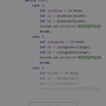
switch
 (id){

case
1
:

int
qianbimo
=
20
-book;

int
a1
=
 qianbimo/qianbi;

int
b1
=
 qianbimo%qianbi;

                System.out.println(
"买完书还可以买铅
break
;

case
2
:

int
xiangpimo
=
20
-book;

int
a2
=
 xiangpimo/xiangpi;

int
b2
=
 xiangpimo%xiangpi;

                System.out.println(
"买完书还可以买橡
break
;

case
3
:

int
kelemo
=
20
-book;

int
a3
=
 kelemo/kele;

int
b3
=
 kelemo%kele;

                System.out.println(
"买完书还可以买可
break
;

case
4
:

int
lingshimo
=
20
-book;
