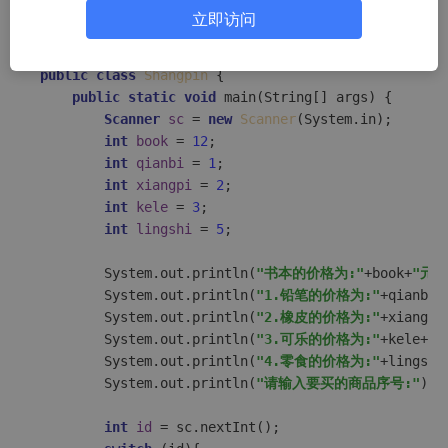
立即访问
import
 java.util.Scanner;

public
class
Shangpin
 {

public
static
void
main
(String[] args)
 {

Scanner
sc
=
new
Scanner
(System.in);

int
book
=
12
;

int
qianbi
=
1
;

int
xiangpi
=
2
;

int
kele
=
3
;

int
lingshi
=
5
;

        System.out.println(
"书本的价格为:"
+book+
"元,
        System.out.println(
"1.铅笔的价格为:"
+qianbi+
        System.out.println(
"2.橡皮的价格为:"
+xiangpi
        System.out.println(
"3.可乐的价格为:"
+kele+
"元
        System.out.println(
"4.零食的价格为:"
+lingshi
        System.out.println(
"请输入要买的商品序号:"
);

int
id
=
 sc.nextInt();
