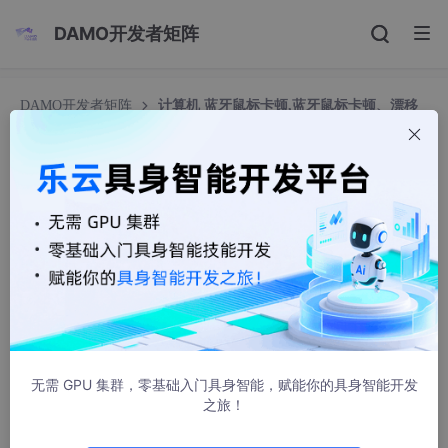
DAMO开发者矩阵
DAMO开发者矩阵
计算机 蓝牙鼠标卡顿,蓝牙鼠标卡顿、漂移
现象的解决方法
计算机 蓝牙鼠标卡顿,蓝牙鼠标卡顿、漂移现象的解
决方法
萧竹声
30258人浏览 · 2021-07-27 18:51:29
之前用了一年多的微软的鼠标最近一直出现单击变双击的问题，于
是乘着双11活动多，入手了罗技的MX Master鼠标，鼠标的有点就
不介绍了~迫不及待的回家开电脑蓝牙连接鼠标，不要为什么不用
收发器，2个USB的电脑伤不起……
无需 GPU 集群，零基础入门具身智能，赋能你的具身智能开发
之旅！
装好罗技管理软件，连接成功，好鼠标的手感就是不一样，这清脆
的按键声，恰到好处的阻尼……咦？！怎么感觉鼠标有点卡顿有点