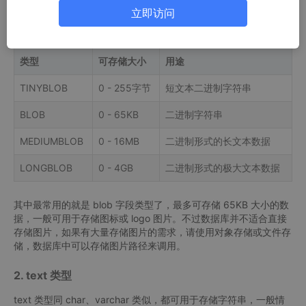
blob(binary large object) 是一个可以存储
二进制
文件的容器，主
立即访问
要用于存储二进制大对象，例如可以存储图片，音视频等文件。按
照可存储容量大小不同来分类，blob 类型可分为以下四种：
类型
可存储大小
用途
TINYBLOB
0 - 255字节
短文本二进制字符串
BLOB
0 - 65KB
二进制字符串
MEDIUMBLOB
0 - 16MB
二进制形式的长文本数据
LONGBLOB
0 - 4GB
二进制形式的极大文本数据
其中最常用的就是 blob 字段类型了，最多可存储 65KB 大小的数
据，一般可用于存储图标或 logo 图片。不过数据库并不适合直接
存储图片，如果有大量存储图片的需求，请使用对象存储或文件存
储，数据库中可以存储图片路径来调用。
2. text 类型
text 类型同 char、varchar 类似，都可用于存储字符串，一般情