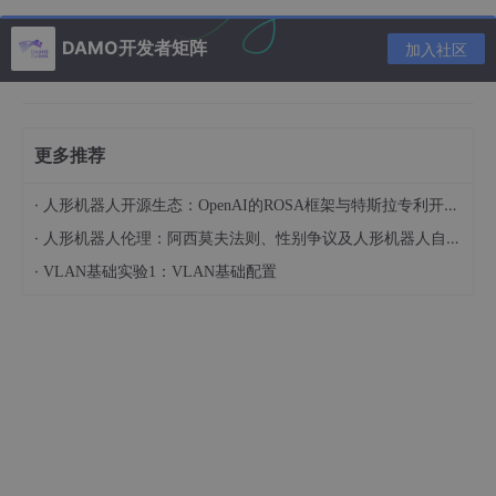
text 类型字段不能有默认值。
DAMO开发者矩阵
加入社区
varchar 可直接创建索引，text 字段创建索引要指定
前多少个字符。
text 类型检索效率比 varchar 要低。
更多推荐
下面我们来具体测试下 text 类型的使用方法：
·
人形机器人开源生态：OpenAI的ROSA框架与特斯拉专利开放对比
·
人形机器人伦理：阿西莫夫法则、性别争议及人形机器人自杀事件的法律定性（下）
# 创建测试表 字符集是 utf8

·
VLAN基础实验1：VLAN基础配置
mysql> 
show
create
table
 tb_text\G

*************************** 
1.
row
 ****************
Table
Create
Table
: 
CREATE
TABLE
 `tb_text` (

  `id` 
int
(
11
) 
NOT
NULL
 AUTO_INCREMENT 
COMMENT
'主
  `a` tinytext,

  `b` 
text
,

  `c` 
varchar
(
255
) 
DEFAULT
NULL
,

PRIMARY KEY
 (`id`)

) ENGINE=InnoDB 
DEFAULT
 CHARSET=utf8
