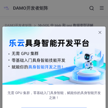
DAMO开发者矩阵
DAMO开发者矩阵
MySQL 中 blob 和 text 数据类型详解
MySQL 中 blob 和 text 数据类型详解
遨游在知识的海洋无法自拔
8993人浏览 · 2024-04-21 12:47:38
前言：
前面文章
我们介绍过一些常用数据类型的用法，比如 int、char、v
archar 等。一直没详细介绍过 blob 及 text 类型，虽然这两类数
据类型不太常用，但在某些场景下还是会用到的。本篇文章将主要
介绍 blob 及 text 数据类型的相关知识。
无需 GPU 集群，零基础入门具身智能，赋能你的具身智能开发
之旅！
1. blob 类型