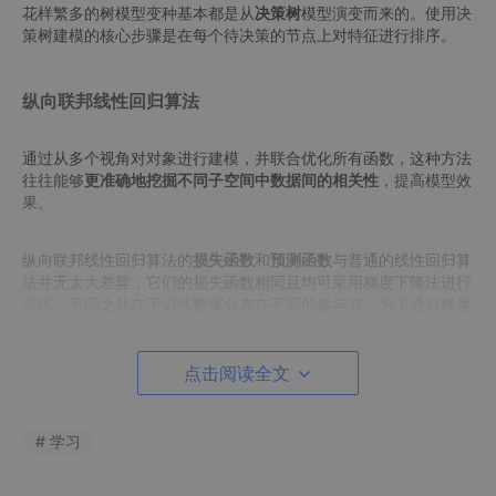
花样繁多的树模型变种基本都是从
决策树
模型演变而来的。使用决
策树建模的核心步骤是在每个待决策的节点上对特征进行排序。
纵向联邦线性回归算法
通过从多个视角对对象进行建模，并联合优化所有函数，这种方法
往往能够
更准确地挖掘不同子空间中数据间的相关性
，提高模型效
果。
纵向联邦线性回归算法的
损失函数
和
预测函数
与普通的线性回归算
法并无太大差异，它们的损失函数相同且均可采用梯度下降法进行
训练。不同之处在于训练数据分布在不同的参与方，为了通过梯度
下降法进行训练，梯度的计算需要由多方共同完成。因此，在纵向
联邦线性回归中计算梯度时，每一个参与方通过利用自己拥有的那
部分数据，计算出梯度的中间结果，在一个可信第三方的参与下完
点击阅读全文
成梯度汇总并得到最终的梯度值，从而进行参数的更新。为了防止
梯度和原始数据泄露，对传输到其他参与方的所有数据进行了半同
态加密，因此在其他参与方上进行的计算将全部在半同态加密下完
# 学习
成。