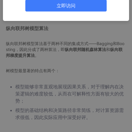
立即访问
联邦迁移学习模型针对ID和特征都不一致的数据。
纵向联邦树模型算法
纵向联邦树模型算法基于两种不同的集成方式——Bagging和Boo
sting，因此分成了两种算法，即
纵向联邦随机森林算法
和
纵向联
邦梯度提升算法
。
树模型最显著的特点有两个：
模型能够非常直观地展现因果关系，对于理解内在决
策逻辑的难度较低，从而在可解释性方面有较大的优
势；
模型的基础结构和决策路径非常简练，对计算资源需
求很低，因此实际应用中深受好评。