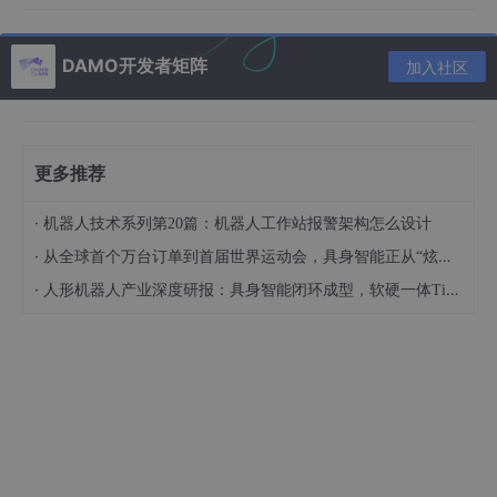
纵向联邦核学习算法
DAMO开发者矩阵
加入社区
对于真实世界中的数据挖掘任务而言，多个参与方常常保存有一个
公共数据的多个不同特征部分。这种类型数据一般称为纵向划分数
据。伴随着隐私保护的巨大需求，我们很难通过传统的机器学习算
法对这种纵向划分数据进行数据挖掘。
更多推荐
在机器学习算法中，我们使用核方法一般是为了将低维的线性不可
·
机器人技术系列第20篇：机器人工作站报警架构怎么设计
分数据转换到高维空间的线性可分情形，从而学习到更好的分类
器。又因为数据经过高维映射后，输入数据和输出结果的函数关系
·
从全球首个万台订单到首届世界运动会，具身智能正从“炫技“走向“实干“
将是非线性的，这样的核方法分类器一般称为非线性分类器。而我
·
人形机器人产业深度研报：具身智能闭环成型，软硬一体Tier1龙头构筑数据飞轮终局
们知道，
常用的非线性分类器是深度神经网络
，然而深度神经网络
过大的参数量使其无法很好地应用到实际的场景中，特别是联邦学
习场景。基于核方法的支持向量机是
除深度神经网络外，性能最好
的非线性分类器之一
。
如何通过核方法对纵向划分数据进行高效、可扩展的训练，同时又
不泄露隐私，仍具有挑战。