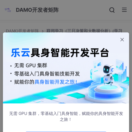
DAMO开发者矩阵
DAMO开发者矩阵
联邦学习（三只决策和大数据分析）(学习
笔记)
联邦学习（三只决策和大数据分析）(学习笔记)
霍金的微笑
2445人浏览 · 2024-09-30 13:45:08
联邦学习模型按照数据重叠形式分成了三类，分别是横向联邦学
习、纵向联邦学习和联邦迁移学习。
横向联邦学习模型针对特征一致但ID不一致的数据；
无需 GPU 集群，零基础入门具身智能，赋能你的具身智能开发
之旅！
纵向联邦学习模型针对ID一致但特征不一致的数据；