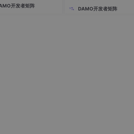
威胁，也为防御方敲响了警钟。
AMO开发者矩阵
谈论人工智能在网络黑客攻击中
DAMO开发者矩阵
时，脑海中常浮现"全自动攻击机
图景。安全研究员 James Kettl
新实验给出