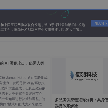
感器，可以测量环境温度。
加入社区
有内置的FIFO缓冲区，用于存储测量数据，以减少对主处理器的数据请
院和中国互联网协会联合发起，致力于探讨最前沿的技术趋
享平台，推动技术创新与产业应用链接，围绕“人工智能
态。
作电压范围内工作。
的 AI 黑客攻击，仍需人类
员 James Kettle 通过实验挑战
黑客能力，发现尽管 AI 能高效执
扫描和攻击生成，但真正致命的
然需要人类专家在关键环节介
用专业知识进行决策和调整。这
多品牌供应链矩阵分析：具身
机协同"模式可能成为未来最危险
选品体系解读