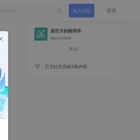
登录
加入社区
卖芯片的陈同学
@qxsd999
关注
已为社区贡献3条内容