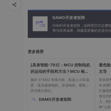
7. **温度传感器**：有些型号集成了温度传
DAMO开发者矩阵
8. **内置 FIFO 缓冲区**：一些型号具
DAMO开发者矩阵，由阿里巴巴达摩
而降低功耗。
势与应用成果，搭建高质量的交流与分
与新型计算”构建开放共享的开发者生
9. **工作电压**：通常在2.16V至3.6V的工
更多推荐
[具身智能-793]：MCU 控制电机
最危险
的运动的手段和方法？MCU 检测
主导
电机编码器反馈的手段与方法。
面向 STM32 等单片机，机器人小车场
安全研究
景：直流减速电机、步进电机、舵机；
AI 的
区分两大部分。
行漏洞
攻击仍
DAMO开发者矩阵
入，利
种"人