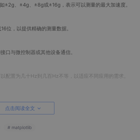
，如±2g、±4g、±8g或±16g，表示可以测量的最大加速度。
位或16位，以提供精确的测量数据。
C或SPI接口与微控制器或其他设备通信。
常可以配置为几十Hz到几百Hz不等，以适应不同应用的需求。
池供电的设备，以延长电池寿命。
点击阅读全文
置为在特定条件下触发中断，例如运动检测、自由落体检测和双击检
# matplotlib