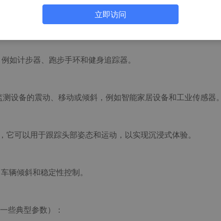
立即访问
于计步、姿态跟踪和睡眠监测等功能。
动，例如计步器、跑步手环和健身追踪器。
TR可用于监测设备的震动、移动或倾斜，例如智能家居设备和工业传感器
设备中，它可以用于跟踪头部姿态和运动，以实现沉浸式体验。
撞、车辆倾斜和稳定性控制。
是一些典型参数）：