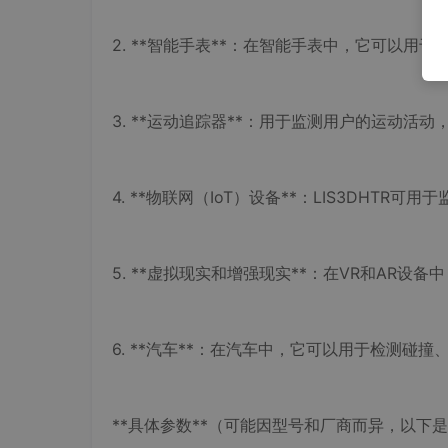
2. **智能手表**：在智能手表中，它可以用
3. **运动追踪器**：用于监测用户的运动活
4. **物联网（IoT）设备**：LIS3DH
5. **虚拟现实和增强现实**：在VR和AR
6. **汽车**：在汽车中，它可以用于检测碰
**具体参数**（可能因型号和厂商而异，以下