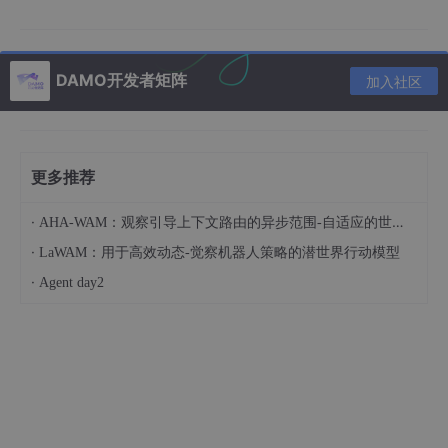
大模型应用（LLM App）本质上不是一个算法问题，而是一个系
统工程问题。你需要处理：
1. 上下文管理：Token 限制、历史消息截断、向量检索。
2. 状态维持：对话状态的持久化、用户身份的鉴权。
DAMO开发者矩阵
加入社区
3. 容错重试：网络抖动、模型超时、非结构化输出的解析。
这些恰恰是 Java 生态里最成熟的领域。Python 社区擅长快速原
型，但在企业级部署、微服务治理、监控可观测性上，Java 开发
者天然具备“降维打击”的能力。你不需要成为算法专家，你只需要
更多推荐
成为一个优秀的“AI 系统集成者”。
·
AHA-WAM：观察引导上下文路由的异步范围-自适应的世界-动作建模
需要补齐的 AI 技能栈
·
LaWAM：用于高效动态-觉察机器人策略的潜世界行动模型
·
Agent day2