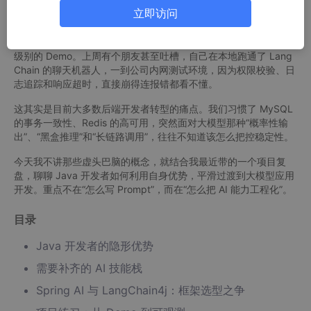
值得做，以及从哪里动手。
立即访问
最近跟几个做 Java 后端的朋友聊天，发现一个挺有意思的现象：
大家都在问怎么转大模型，但手里捏着的往往是几个“Hello World”
级别的 Demo。上周有个朋友甚至吐槽，自己在本地跑通了 Lang
Chain 的聊天机器人，一到公司内网测试环境，因为权限校验、日
志追踪和响应超时，直接崩得连报错都看不懂。
这其实是目前大多数后端开发者转型的痛点。我们习惯了 MySQL
的事务一致性、Redis 的高可用，突然面对大模型那种“概率性输
出”、“黑盒推理”和“长链路调用”，往往不知道该怎么把控稳定性。
今天我不讲那些虚头巴脑的概念，就结合我最近带的一个项目复
盘，聊聊 Java 开发者如何利用自身优势，平滑过渡到大模型应用
开发。重点不在“怎么写 Prompt”，而在“怎么把 AI 能力工程化”。
目录
Java 开发者的隐形优势
需要补齐的 AI 技能栈
Spring AI 与 LangChain4j：框架选型之争