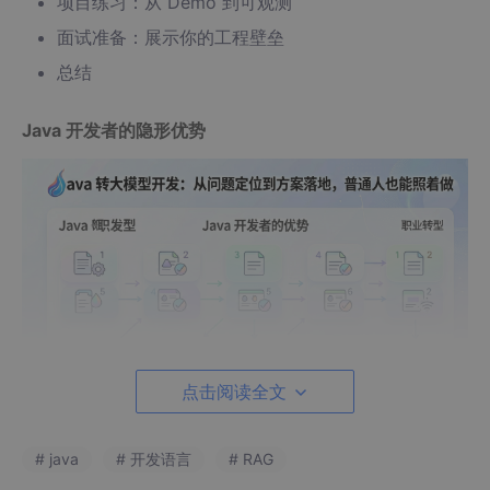
项目练习：从 Demo 到可观测
面试准备：展示你的工程壁垒
总结
Java 开发者的隐形优势
点击阅读全文
很多人觉得转 AI 需要重学 Python，其实这是个误区。对于 Java
# java
# 开发语言
# RAG
后端来说，真正的优势不在于语法，而在于
工程化思维
。