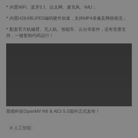
* 内置WiFi、蓝牙5.1、以太网、麦克风、IMU；
* 内置H264和JPEG编码硬件加速，支持MP4录像及网络推流；
* 配套官方机械臂、无人机、智能车、云台等套件，还有竞赛支
持，一键复制代码运行！
星瞳科技OpenMV N6 & AE3 5.0固件正式发布！
# 人工智能