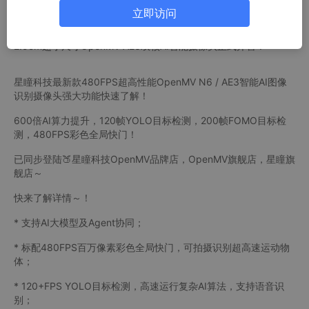
立即访问
竞赛、机器人、工业，必备神器～！
2.5cm超小尺寸OpenMV AE3双核AI智能摄像头正式开售！
星瞳科技最新款480FPS超高性能OpenMV N6 / AE3智能AI图像
识别摄像头强大功能快速了解！
600倍AI算力提升，120帧YOLO目标检测，200帧FOMO目标检
测，480FPS彩色全局快门！
已同步登陆🍑星瞳科技OpenMV品牌店，OpenMV旗舰店，星瞳旗
舰店～
快来了解详情～！
* 支持AI大模型及Agent协同；
* 标配480FPS百万像素彩色全局快门，可拍摄识别超高速运动物
体；
* 120+FPS YOLO目标检测，高速运行复杂AI算法，支持语音识
别；