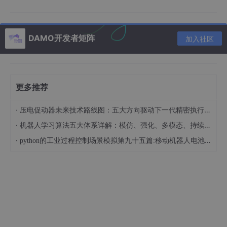
DAMO开发者矩阵
加入社区
更多推荐
·
压电促动器未来技术路线图：五大方向驱动下一代精密执行变革
·
机器人学习算法五大体系详解：模仿、强化、多模态、持续学习……
·
python的工业过程控制场景模拟第九十五篇:移动机器人电池能耗预测，规划顺路充电时机，不中断工艺流程巡检任务。