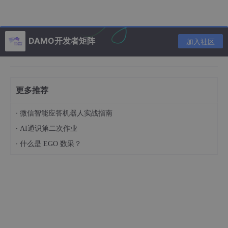
Successfully
 uninstalled chameleon
-
3.0
.
0
[root
@pekphisprb70593
 chameleon]# rm 
-
rf chameleon
-
DAMO开发者矩阵
加入社区
2.从官网https://opengauss.org/zh/supporttools.html 获取获取
工具包，chameleon-3.1.0-py3-none-any.whl
更多推荐
·
微信智能应答机器人实战指南
·
AI通识第二次作业
·
什么是 EGO 数采？