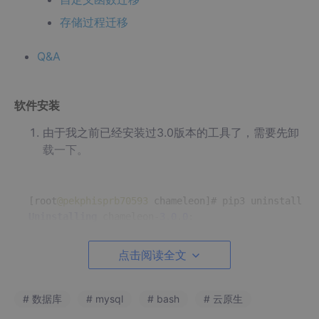
存储过程迁移
Q&A
软件安装
由于我之前已经安装过3.0版本的工具了，需要先卸
载一下。
[root
@pekphisprb70593
Uninstalling
 chameleon
-
3.0
.
0
Would
/usr/
local
/python3/
bin
/
点击阅读全文
/usr/
local
/python3/
bin
/
/usr/
local
/python3/
lib
/python3.6/
site
-
packages
/cham
/usr/
local
/python3/
lib
/python3.6/
site
-
packages
/pg_c
# 数据库
# mysql
# bash
# 云原生
Proceed
 (y
/
n)
?