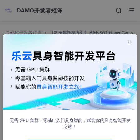
DAMO开发者矩阵
DAMO开发者矩阵
【数据库迁移系列】从MySQL到openGauss
的数据库对象迁移实践
【数据库迁移系列】从MySQL到openGauss的数
据库对象迁移实践
Gauss松鼠会
10105人浏览 · 2022-10-28 09:36:12
在
之前这一篇
中我们分享过使用chameleon工具完成MySQL到op
enGauss的全量数据复制、实时在线复制。9.30新发布的openGa
uss 3.1.0版本 ，工具的全量迁移和增量迁移的性能不但有了全面
提升，而且支持数据库对象视图、触发器、自定义函数、存储过程
无需 GPU 集群，零基础入门具身智能，赋能你的具身智能开发
的迁移。
之旅！