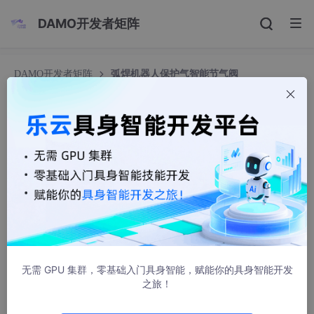
DAMO开发者矩阵
DAMO开发者矩阵
弧焊机器人保护气智能节气阀
弧焊机器人保护气智能节气阀
沫儿笙
216人浏览 · 2026-06-11 14:30:17
自动化弧焊生产体系的稳定运行，离不开保护气体的持续防护支
撑，氩气、混合保护气等介质可以有效隔绝空气当中的有害成分，
抑制焊接高温阶段的金属氧化与气孔缺陷，是保障焊缝成型质量的
基础条件。多数弧焊机器人产线的供气配置长期沿用固定流量输出
模式，设备调试完成后，气体输出参数不会跟随焊接工况变化做出
调整。实际生产过程中，机器人焊接状态始终处于动态变化之中，
无需 GPU 集群，零基础入门具身智能，赋能你的具身智能开发
施焊电流、熔池面积、作业节奏都会随工件结构与工艺要求持续切
之旅！
换，固定不变的供气标准很难适配全工况生产需求。长期连续量产
状态下，恒定供气带来的冗余损耗会持续累积，让车间整体用气成