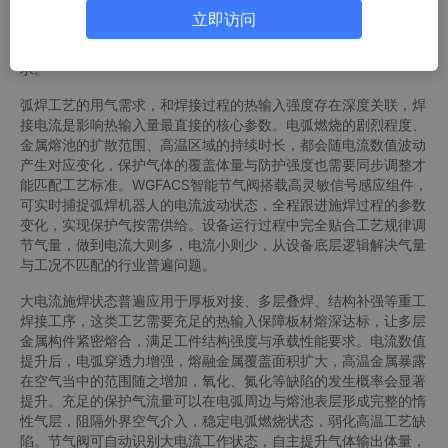
本维持在偏高区间。WGFACS智能节气阀针对弧焊机器人的焊接特
立即访问
性研发，重构传统供气调控逻辑，依托焊接电流实时信号完成动态
气量调节，节气率达40%-60%，让保护气供给适配真实施焊需
求。
弧焊工艺的用气需求，和焊接过程的热输入强度存在深度关联，焊
接电流是影响热输入量最直接的核心参数。电弧燃烧的剧烈程度、
金属熔池的扩散范围、高温区域的持续时长，都会随电流数值波动
产生对应变化，保护气体的覆盖体量与防护强度也需要同步调整才
能匹配工艺标准。WGFACS智能节气阀搭载高灵敏信号感应组件，
可实时捕捉弧焊机器人的电流波动状态，全程跟进施焊过程的参数
变化，实现保护气按需供给。设备运行过程中完全贴合工艺规律调
节气量，做到电流大则多，电流小则少，从设备底层逻辑解决气量
与工况不匹配的行业普遍问题。
大电流施焊状态普遍应用于厚板对接、多层叠焊、结构补强等重工
焊接工序，这类工艺需要充足的热输入保障板材熔深达标，让多层
金属构件紧密熔合，满足工件结构强度与承载性能要求。电流数值
提升后，电弧穿透力增强，熔融金属覆盖面积扩大，高温金属暴露
在空气当中的范围随之增加，氧化、氮化等缺陷的发生概率会显著
提升。充足的保护气流量可以在电弧周边与熔池表层形成完整的惰
性气层，阻隔外界空气介入，稳定电弧燃烧状态，弱化高温工艺缺
陷。节气阀可自动识别大电流工作状态，自主提升气体输出体量，