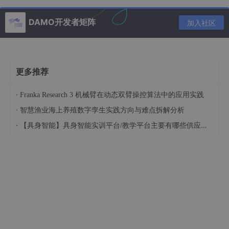
成型的影响力度大幅降低。传统供气设备不会区分工况差异，依旧
输出适配厚板焊接的大流量气体，过量气体持续吹扫精细焊接区
DAMO开发者矩阵
加入社区
域，无法对工艺质量带来正向提升。持续的冗余供气只会造成气体
资源的无端消耗，批量生产的日积月累会形成规模性耗材浪费。节
气阀可精准识别低电流施焊信号，按比例下调气体输出流量，以适
配小幅工况的基础气量完成防护作业，兼顾精细焊接品质与资源利
用率。
更多推荐
弧焊机器人的完整作业流程包含大量非施焊空程时段，工件定位、
轨迹切换、姿态调整、工位等待等环节，均无电弧产生与熔池高温
·
Franka Research 3 机械臂在动态双臂操控算法中的应用实践
防护需求。传统气路系统保持常开状态，全程不间断输出保护气
·
智慧渔业海上养殖数字孪生实践方向与难点拆解分析
体，工序间隙的持续出气是自动化焊接产线气体浪费的主要组成部
分。高频循环的生产模式下，这类无效用气反复累积，大幅降低整
·
【具身智能】具身智能实训平台/教学平台主要有哪些供应商？
体气体利用效率，让车间用气成本长期居高不下。WGFACS智能节
气阀可以精准识别电弧启停状态，在非施焊时段自主降低气路流量
或暂停供气，从生产节拍层面杜绝无意义的资源流失。
固化的恒定供气模式，除了造成资源损耗，还会带来各类工艺适配
问题，影响弧焊生产的品质稳定性。精细焊接工况中，偏大的气体
流速会形成不稳定气流，直接冲击熔融状态的金属熔池，打乱熔滴
过渡节奏，造成焊缝纹理紊乱、表层凹凸、局部塌陷等成型问题，
增加后续打磨、抛光的修整工作量。高强度连续焊接工况中，偏小
的固定气量无法完全覆盖大范围高温熔池，防护盲区会导致局部金