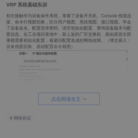
VRP 系统基础实训
初次接触华为设备操作系统，掌握了设备开关机、Console 线缆连
接、命令行视图切换，区分用户视图、系统视图、接口视图。学会
了设备改名、配置登录密码、清空初始化配置、查询设备版本与配
置信息。在工业项目落地中，新上架的厂区交换机、路由器首次部
署都需要初始化配置，规避旧配置造成的网络故障。（博文插入：
设备视图切换、基础配置命令截图）
点击阅读全文
静态路由与默认路由
学习了普通静态路由、浮动静态路由、默认路由的配置。普通静态
# 网络协议
路由用于固定分厂之间网段互通；浮动静态路由作为工业链路备
份，主链路中断后备用线路自动生效；默认路由简化出口配置，厂
区内网所有网段统一通过默认路由访问外网。实操中完成负载分担