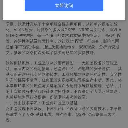
SPF）、VLAN、生成树、网络安全（ACL、AAA、NAT）以及IPv
立即访问
6等关键技术领域。
课程最大的特色是“学以致用”，配套了海量的上机实操环节。整个
学期，我累计完成了十余项综合性实训项目，从简单的设备初始
化、VLAN划分，到复杂的多区域OSPF、VRRP网关冗余、跨VLA
N DHCP中继等。每一个项目都要求独立完成拓扑设计、命令行配
置、连通性测试及故障排查，这让我对“配置一行命令，影响全网
通信”有了深刻体会。通过反复地敲命令、观察现象、分析协议报
文，抽象的网络协议变成了指尖可感知的实操技能。
我深刻认识到，工业互联网的宏伟蓝图——无论是设备的智能互
联、车间内网的稳定搭建，还是跨厂区、跨地域的安全通信——其
基石正是这些扎实的网络技术。工业环境对网络的稳定性、安全性
和实时性要求极高，任何配置失误都可能导致生产中断。因此，将
本学期所学的知识点与关键配置命令进行系统性地梳理、总结，并
附上实操过程中的代码截图与拓扑图，不仅是对个人学习的复盘，
也希望能为同行者提供一份清晰的参考路线图。
一、路由技术学习：工业跨厂区互联基础
路由是实现不同网段、不同生产厂区设备互通的关键技术，本学期
先后学习了 VRP 基础配置、静态路由、OSPF 动态路由三大内
容。