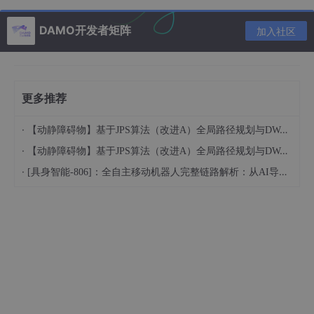
配置，实现多条链路同时分担流量。（博文插入：静态路由配置代
码截图）
DAMO开发者矩阵
加入社区
#标准静态路由
[R1]ip route-static 192.168.2.0 255.255.255.0 10.0.123.2
#浮动静态（备用链路，优先级70）
[R1]ip route-static 192.168.2.0 255.255.255.0 10.0.123.3 pref
erence 70
更多推荐
·
【动静障碍物】基于JPS算法（改进A）全局路径规划与DWA动态窗口局部避障的机器人自主导航混合控制算法附Matlab代码
·
【动静障碍物】基于JPS算法（改进A）全局路径规划与DWA动态窗口局部避障的机器人自主导航混合控制算法附Matlab代码
·
[具身智能-806]：全自主移动机器人完整链路解析：从AI导航决策到机械运动落地的分层工作原理。
OSPF 动态路由协议
OSPF 是大型工业园区组网主流动态路由协议，分为单区域 OSPF
和多区域 OSPF。单区域适用于小型厂区，所有设备处于 Area
0，设备自动互相学习路由条目；多区域 OSPF 把生产区、仓储
区、办公区分成不同区域，缩减路由表，优化网络性能。除此之外
练习 OSPF 接口开销修改、下发默认路由、接口报文认证，通过
加密防止非法设备接入篡改路由，保障工业内网路由安全。（博文