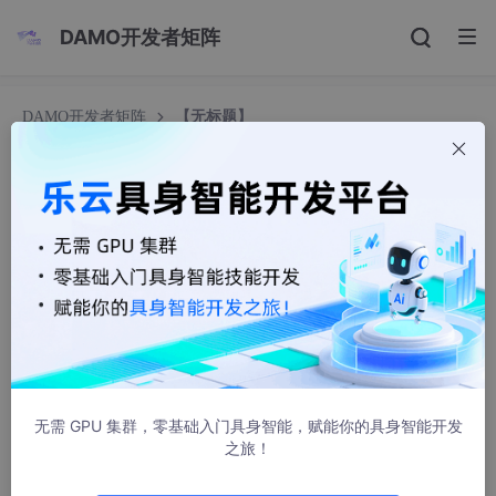
DAMO开发者矩阵
DAMO开发者矩阵
【无标题】
【无标题】
2601_96239019
361人浏览 · 2026-06-04 16:46:26
基于华为 HCIA 课程的工业互联网网络运维技术学习总结
前言
本学期，我系统学习了工业互联网底层网络相关课程。该课程以华
为 VRP（Versatile Routing Platform）操作系统设备实训为核
无需 GPU 集群，零基础入门具身智能，赋能你的具身智能开发
心，紧密围绕工业厂区、智能制造车间等典型组网场景展开。课程
之旅！
设计遵循从基础到进阶、从理论到实践的原则，从最基础的交换
机、路由器命令行操作入手，逐步深入到静态路由、动态路由（O