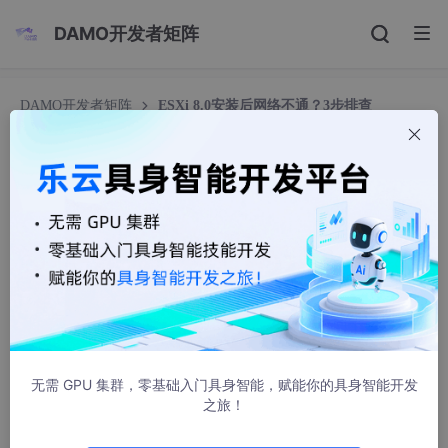
DAMO开发者矩阵
DAMO开发者矩阵
ESXi 8.0安装后网络不通？3步排查
vSwitch/IP/VLAN，新手也能搞定
ESXi 8.0安装后网络不通？3步排查vSwitch/IP/V
LAN，新手也能搞定
cao_da_die
509人浏览 · 2026-05-09 15:26:10
在ESXi 8.0运维中，安装完成后网络不通是新手最常遇到的高频问
题——表现为无法通过Web界面登录ESXi、无法ping通网关和外
网、虚拟机无法联网，甚至SSH连接失败，导致后续运维工作无法
推进。很多新手会误以为是ESXi 8.0系统安装失败或硬件故障，其
无需 GPU 集群，零基础入门具身智能，赋能你的具身智能开发
实核心排查方向很明确：
ESXi 8.0的网络连通性，完全依赖vSwit
之旅！
ch（虚拟交换机）、vmkernel端口IP、VLAN标签这三个核心配
置，只要其中一项配置错误，就会导致网络不通
。本文以这三个核