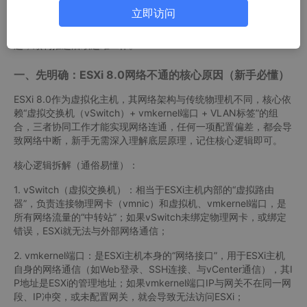
心排查点为基础，详细拆解前期准备、分步排查流程、问题修复方
立即访问
法及常见异常处理，格式清晰、步骤具体，避开复杂技术术语，新
手跟着操作，就能快速定位并解决ESXi 8.0安装后网络不通的问
题，顺利推进后续运维工作。
一、先明确：ESXi 8.0网络不通的核心原因（新手必懂）
ESXi 8.0作为虚拟化主机，其网络架构与传统物理机不同，核心依
赖“虚拟交换机（vSwitch）+ vmkernel端口 + VLAN标签”的组
合，三者协同工作才能实现网络连通，任何一项配置偏差，都会导
致网络中断，新手无需深入理解底层原理，记住核心逻辑即可。
核心逻辑拆解（通俗易懂）：
1. vSwitch（虚拟交换机）：相当于ESXi主机内部的“虚拟路由
器”，负责连接物理网卡（vmnic）和虚拟机、vmkernel端口，是
所有网络流量的“中转站”；如果vSwitch未绑定物理网卡，或绑定
错误，ESXi就无法与外部网络通信；
2. vmkernel端口：是ESXi主机本身的“网络接口”，用于ESXi主机
自身的网络通信（如Web登录、SSH连接、与vCenter通信），其I
P地址是ESXi的管理地址；如果vmkernel端口IP与网关不在同一网
段、IP冲突，或未配置网关，就会导致无法访问ESXi；