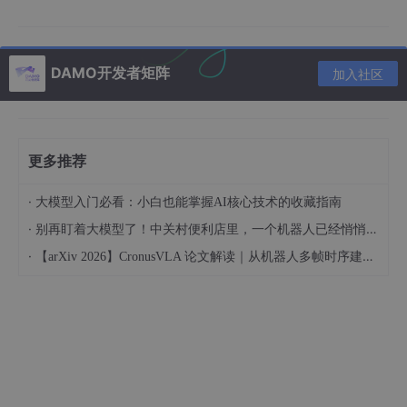
烁，红灯表示故障）；
2. 检查物理网络：将网线插入其他正常工作的设备（如电脑），测
试能否正常上网、ping通网关，确认物理交换机、路由器无故障，
网络线路通畅；
DAMO开发者矩阵
加入社区
3. 确认物理网卡兼容：ESXi 8.0对物理网卡兼容性要求较高，部分
老旧网卡可能不被支持，登录ESXi控制台（连接显示器和键盘），
查看网卡是否被识别（后续排查步骤会详细说明）。
更多推荐
准备2：通过ESXi控制台获取基础网络信息
·
大模型入门必看：小白也能掌握AI核心技术的收藏指南
ESXi 8.0安装后，即使网络不通，也能通过本地控制台查看当前网
·
络配置，为后续排查提供依据：
别再盯着大模型了！中关村便利店里，一个机器人已经悄悄上了三个月的班
·
【arXiv 2026】CronusVLA 论文解读｜从机器人多帧时序建模视角
1. 连接ESXi主机的显示器和键盘，进入ESXi DCUI控制台（开机后
直接显示）；
2. 按F2键，输入root账号和密码，进入“系统自定义”界面；
3. 选择“网络配置”，查看当前vmkernel端口（vmk0）的IP地址、
子网掩码、网关，记录这些信息（后续排查需对比实际网络环
境）；