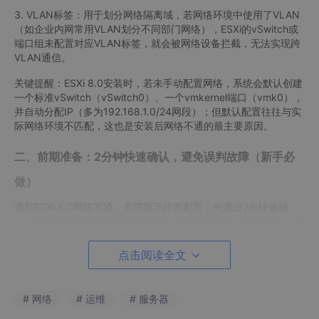
3. VLAN标签：用于划分网络隔离域，若网络环境中使用了VLAN
（如企业内网常用VLAN划分不同部门网络），ESXi的vSwitch或
端口组未配置对应VLAN标签，就会被网络设备拦截，无法实现跨
VLAN通信。
关键提醒：ESXi 8.0安装时，若未手动配置网络，系统会默认创建
一个标准vSwitch（vSwitch0）、一个vmkernel端口（vmk0），
并自动分配IP（多为192.168.1.0/24网段）；但默认配置往往与实
际网络环境不匹配，这也是安装后网络不通的最主要原因。
二、前期准备：2分钟快速确认，避免误判故障（新手必
做）
遇到ESXi 8.0网络不通，无需急于排查配置，先通过2步快速确
认，排除硬件故障和基础环境问题，避免做无用功，操作简单，无
需复杂命令。
点击阅读全文
准备1：确认硬件与物理网络正常
1. 检查物理网卡：确认ESXi主机的物理网卡（vmnic0、vmnic1
# 网络
# 运维
# 服务器
等）连接正常，网线插紧，网卡指示灯正常闪烁（绿灯常亮或闪