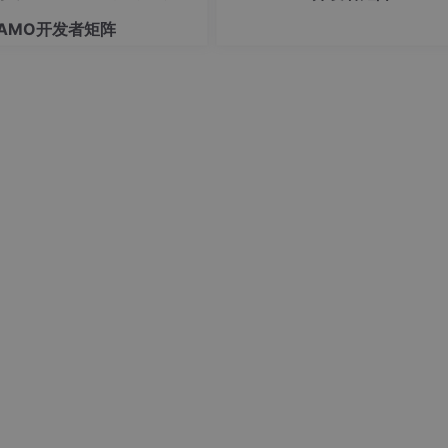
程固定、需高确定性、任务简单、
敏感及目标模糊的场景。建议优先用
AMO开发者矩阵
rkflow处理结构化任务，仅对需智
策的节点引入Age
缸，通讯，机械手，模拟量等，各种FB块，可用来参考和学习 
制20个轴，160个气缸，控制2台机器人。 5台PLC智能IO通
！
采用 Modbus RTU 通讯轮询方式。Modbus RTU 通讯在工业
备之间能够顺畅地交换数据。