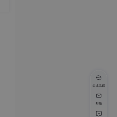
成本
Wo
能决
企业微信
软件博
讯，
邮箱
领域应