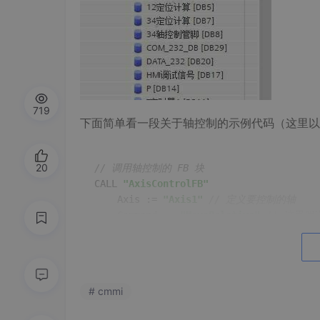
719
下面简单看一段关于轴控制的示例代码（这里以西门子
20
// 调用轴控制的 FB 块
CALL 
"AxisControlFB"
    Axis := 
"Axis1"
// 定义要控制的轴
    Command := 
"MoveRelative"
// 这里
    Distance := 
100.0
// 移动距离 100 
    Velocity := 
50.0
// 速度 50 个单位/秒
# cmmi
在这段代码里，通过调用自定义的 “AxisContr
动距离和速度。FB 块就像是一个功能集合体