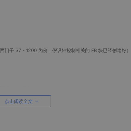
 S7 - 1200 为例，假设轴控制相关的 FB 块已经创建好
假设是相对运动指令
个单位
点击阅读全文
olFB” 功能块，我们向指定的轴 “Axis1” 发送相对运动指令，设
，把轴控制中常用的操作封装起来，方便在程序中复用，大大提高