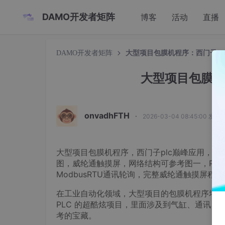
DAMO开发者矩阵
博客
活动
直播
DAMO开发者矩阵
大型项目包膜机程序：西门子PL
大型项目包膜机
onvadhFTH
·
2026-03-04 08:45:00 发布
大型项目包膜机程序，西门子plc巅峰应用，气
图，威纶通触摸屏，网络结构可参考图一，PTO控
ModbusRTU通讯轮询，完整威纶通触摸屏程序
在工业自动化领域，大型项目的包膜机程序堪称
PLC 的超酷炫项目，里面涉及到气缸、通讯、
考的宝藏。