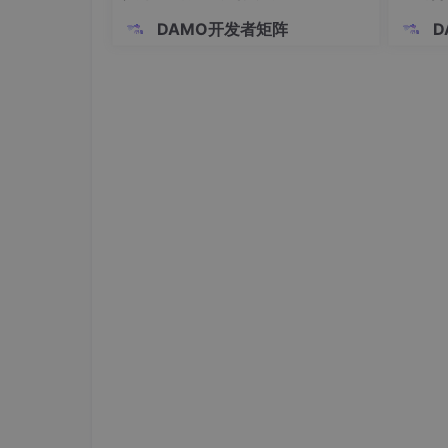
建模
DAMO开发者矩阵
D
大型项目包膜机程序，西门子plc巅峰应用，气
图，威纶通触摸屏，网络结构可参考图一，PTO控
ModbusRTU通讯轮询，完整威纶通触摸屏程序
同时，还有 5 台 PLC 进行智能 IO 通讯，并且
用非常广泛，它以其简洁高效的特点，让不同设