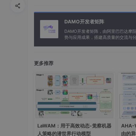
程效率。
对于气缸的控制，其实也是类似的逻辑。每个气缸
DAMO开发者矩阵
控制气缸的伸出和缩回。比如：
DAMO开发者矩阵，由阿里巴巴达摩
势与应用成果，搭建高质量的交流与分
// 控制气缸 1 伸出
与新型计算”构建开放共享的开发者生
"Q0.0"
 := 
1
// 控制气缸 1 缩回
"Q0.0"
 := 
0
;
更多推荐
通过简单的赋值语句，就能轻松实现对气缸动作
三、机器人与多 PLC 通讯
这个项目还肩负着控制 2 台机器人的重任。
杂和精细的操作。
LaWAM：用于高效动态-觉察机器
AHA
人策略的潜世界行动模型
由的异