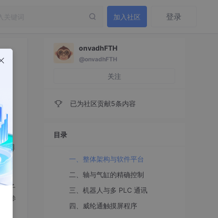
登录
加入社区
onvadhFTH
@onvadhFTH
关注
已为社区贡献5条内容
目录
软件博
讯，
一、整体架构与软件平台
二、轴与气缸的精确控制
门子
三、机器人与多 PLC 通讯
习和参
四、威纶通触摸屏程序