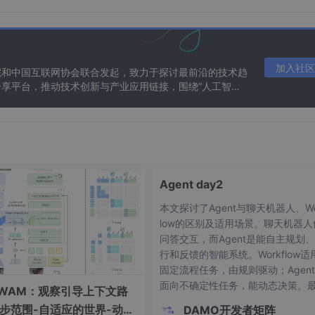
都对应着 PLC 的一个输出点，通过控制这些输出点的通断，
加入社区
院和中国互联网协会联合发起，致力于探讨最前沿的技术趋
享平台，推动技术创新与产业应用链接，围绕“人工智能
态。
Agent day2
的控制。
本文探讨了Agent与聊天机器人、Wo
low的区别及适用场景。聊天机器人
问答交互，而Agent是能自主规划
机器人可是工业自动化的得力助手，它们在包膜过程中能完成一些
行和反馈的智能系统。Workflow适
固定流程任务，由规则驱动；Agen
面向不确定性任务，能动态决策。
-WAM：观察引导上下文路
指出五种不适合使用Agent的情况
步范围-自适应的世界-动作
DAMO开发者矩阵