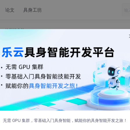
论文
具身工坊
C 的巅峰之旅
程序：西门子PLC 的巅峰之旅
缸，通讯，机械手，模拟量等，各种FB块，可用来参考和学习 
制20个轴，160个气缸，控制2台机器人。 5台PLC智能IO通
！
是技术融合与创新的典范。今天就来和大家分享一下这个基于西
机械手、模拟量等关键元素，还有各种实用的 FB 块，绝对是学
无需 GPU 集群，零基础入门具身智能，赋能你的具身智能开发之旅！