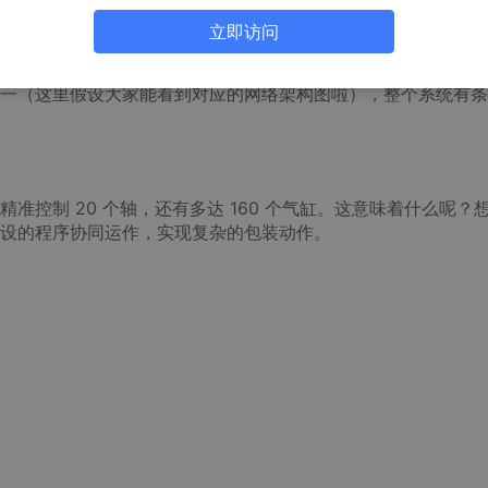
立即访问
 编程中可是相当强大的存在。搭配威纶通触摸屏，为操作人员提
一（这里假设大家能看到对应的网络架构图啦），整个系统有条
准控制 20 个轴，还有多达 160 个气缸。这意味着什么呢？
设的程序协同运作，实现复杂的包装动作。