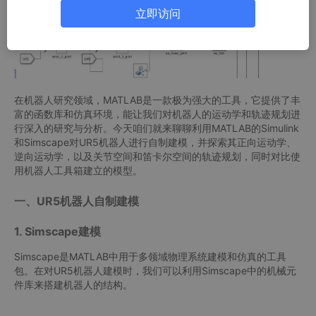
立即访问
在机器人研究领域，MATLAB是一款极为强大的工具，它提供了丰
富的函数库和仿真环境，能让我们对机器人的运动学和轨迹规划进
行深入的研究与分析。今天咱们就来聊聊利用MATLAB的Simulink
和Simscape对UR5机器人进行自制建模，并探索其正向运动学、
逆向运动学，以及关节空间和笛卡尔空间的轨迹规划，同时对比使
用机器人工具箱建立的模型。
一、UR5机器人自制建模
1. Simscape建模
Simscape是MATLAB中用于多领域物理系统建模和仿真的工具
包。在对UR5机器人建模时，我们可以利用Simscape中的机械元
件库来搭建机器人的结构。