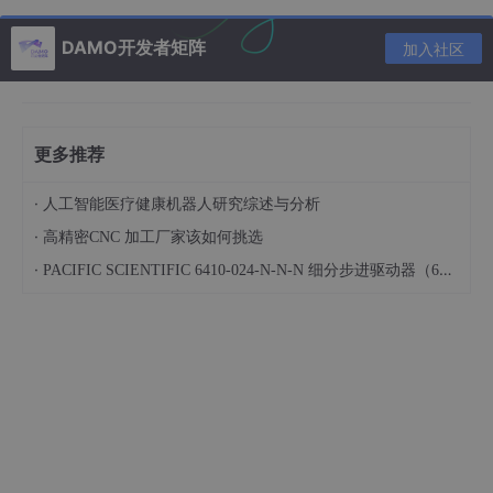
正向运动学就是已知机器人各个关节的角度，求解末端执行器的位
DAMO开发者矩阵
加入社区
置和姿态。在MATLAB中，我们可以通过齐次变换矩阵来实现。
% 假设已经定义了6个关节角度q1 - q6
更多推荐
q1 = 
pi
/
4
; q2 = 
pi
/
6
; q3 = 
pi
/
8
; q4 = 
pi
/
10
; q5 = 
p
% 定义UR5机器人的连杆参数
a = [
0
, 
-0.425
, 
-0.3922
, 
0
, 
0
, 
0
];

·
人工智能医疗健康机器人研究综述与分析
d = [
0.089159
, 
0
, 
0
, 
0.10915
, 
0.09465
, 
0.0823
];

·
高精密CNC 加工厂家该如何挑选
alpha = [
pi
/
2
, 
0
, 
0
, 
pi
/
2
, -
pi
/
2
, 
0
·
PACIFIC SCIENTIFIC 6410-024-N-N-N 细分步进驱动器（6000系列）
% 计算各个关节的齐次变换矩阵
T1 = trotz(q1) * transz(d(
1
)) * transx(a(
1
)) * trot
T2 = trotz(q2 + 
pi
/
2
) * transz(d(
2
)) * transx(a(
2
))
% 以此类推计算T3 - T6
% 末端执行器的齐次变换矩阵
T = T1 * T2 * T3 * T4 * T5 * T6;
上述代码通过定义连杆参数和关节角度，利用齐次变换的函数