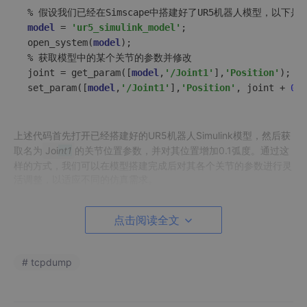
model
 = 
'ur5_simulink_model'
;

open_system(
model
);

% 获取模型中的某个关节的参数并修改

joint = get_param([
model
,
'/Joint1'
],
'Position'
);

set_param([
model
,
'/Joint1'
],
'Position'
, joint + 
0.1
上述代码首先打开已经搭建好的UR5机器人Simulink模型，然后获
取名为
Joi
nt1
的关节位置参数，并对其位置增加0.1弧度。通过这
样的方式，我们可以在模型搭建完成后对其各个关节的参数进行灵
活调整，以适应不同的仿真需求。
2. 运动学建模基础
点击阅读全文
UR5机器人有6个关节，要理解其运动学，我们得先明白正向运动
学和逆向运动学。
# tcpdump
二、正向运动学与逆向运动学
1. 正向运动学