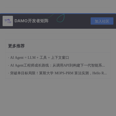
DAMO开发者矩阵
加入社区
更多推荐
二、VLA 三大核心组件：拆解 “眼睛、大脑、手脚”
·
AI Agent = LLM + 工具 + 上下文窗口
1. 视觉编码器（V）：VLA 的 “眼睛”
·
AI Agent工程师成长路线：从调用API到构建下一代智能系统（附完整实战代码）
核心任务：识别内容（What）+ 理解空间（Where/How），为后
·
续推理提供精准视觉输入。
突破单目标局限！莱斯大学 MOPS-PRM 算法实测，Hello Robot 机器人感知规划性能提升 36%
主流方案：
通用组合：SigLIP（擅长内容识别）+ DINOv2（擅长
空间推理）双编码器，经 MLP 投影器与语言模态对
齐。
进阶方案：理想 MindVLA 采用 3D 高斯建模（3DG