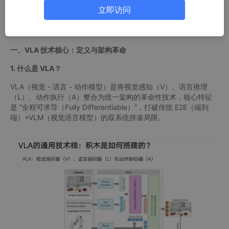
境，VLA 以 “全程可求导” 的统一架构横空出世，将 “看、想、做”
立即访问
融为一体，成为具身智能的革命性技术底座。本报告深度拆解 VL
A 从组件到落地的全链路，用硬核技术细节与标杆案例，揭开机器
人与自动驾驶 “统一大脑” 的构建密码！
一、VLA 技术核心：定义与架构革命
1. 什么是 VLA？
VLA（视觉 - 语言 - 动作模型）是将视觉感知（V）、语言推理
（L）、动作执行（A）整合为统一架构的革命性技术，核心特征
是 “全程可求导（Fully Differentiable）”，打破传统 E2E（端到
端）+VLM（视觉语言模型）的双系统拼凑局限。