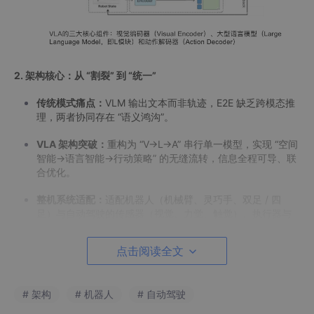
2. 架构核心：从 “割裂” 到 “统一”
传统模式痛点：
VLM 输出文本而非轨迹，E2E 缺乏跨模态推
理，两者协同存在 “语义鸿沟”。
VLA 架构突破：
重构为 “V→L→A” 串行单一模型，实现 “空间
智能→语言智能→行动策略” 的无缝流转，信息全程可导、联
合优化。
整机系统适配：
适配机器人（机械臂、灵巧手、双足 / 四
足）与自动驾驶的传感器（视觉、力觉、触觉）、执行器与
计算单元，形成 “感知 - 决策 - 控制” 闭环。
点击阅读全文
# 架构
# 机器人
# 自动驾驶