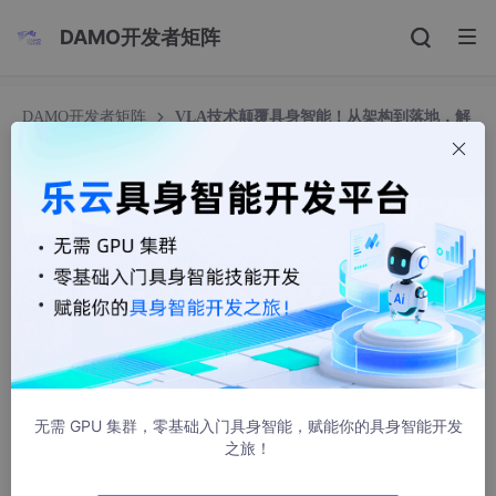
DAMO开发者矩阵
DAMO开发者矩阵
VLA技术颠覆具身智能！从架构到落地，解
锁机器人与自动驾驶的统一大脑密码
VLA技术颠覆具身智能！从架构到落地，解锁机器
人与自动驾驶的统一大脑密码
牛喀具身智能社区
1527人浏览 · 2026-01-20 15:54:13
摘要：
本报告涵盖了 VLA（视觉 - 语言 - 动作模型）的技术架
构、核心组件、产业实践、进化路径与落地挑战，以及理想 Mind
VLA、小米 ORION 等标杆方案，为 AI 技术从业者、机器人 / 自
动驾驶企业决策者、投资者提供全景式技术指南，助力快速把握具
无需 GPU 集群，零基础入门具身智能，赋能你的具身智能开发
身智能核心突破口。
之旅！
当传统机器人、自动驾驶陷入 “视觉 - 语言 - 动作双系统割裂” 困