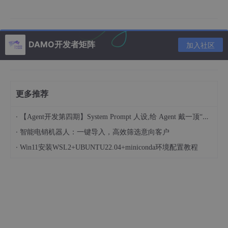
所以
23 24年，会有各种垂直大模型
出来，比
如医疗大模型、法律大模型等等
直到
今年25年以来，基本大家都不再谈什么垂
直大模型了
，因为通用大模型足够强了
DAMO开发者矩阵
加入社区
大家想想上述这个过程
从GPT一代到有一定的泛化能力的
GPT3，走了2年
GPT3到chatgpt(本质背后是基于
更多推荐
GPT3.5)，又是2年多
chatgpt问世到如今25年，又是2年多
·
【Agent开发第四期】System Prompt 人设,给 Agent 戴一顶“帽子“
相当于 即便只是在纸上谈兵的理论世界里，
大
·
智能电销机器人：一键导入，高效筛选意向客户
模型从GPT1到有如今强大泛化的GPT5，走了
·
Win11安装WSL2+UBUNTU22.04+miniconda环境配置教程
最少6年
而如今的VLA 所谓的泛化能力 只是依托于在
理论世界中预训练过的VLM + 部分机器人数据
微调
对于后者这种量级的机器人数据，是很难让
VLA有比较好的泛化能力的