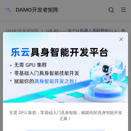
DAMO开发者矩阵
DAMO开发者矩阵
GR-RL——首个让机器人系鞋带的VLA：先
离线RL训练一个“分布式价值评估器”以做任务进度预测，后数据
增强，最后在线RL
GR-RL——首个让机器人系鞋带的VLA：先离线RL
训练一个“分布式价值评估器”以做任务进度预测，
后数据增强，最后在线RL
v_JULY_v
4040人浏览 · 2025-12-08 14:57:55
前言
无需 GPU 集群，零基础入门具身智能，赋能你的具身智能开发
随着大家(包括我司具身团队)在不断落地的过程中，越来越发现，
之旅！
在很多精细场景，或高精度场景下，单纯VLA的局限性越来越大