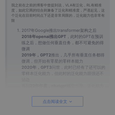
我之前在之前的博客中曾提到说，VLA有泛化，RL有精准
度，如此它两的结合则兼备了泛化和精准度，严谨起见，这
个泛化在目前时间点下还是非常局限的，泛化能力也非常有
限
2017年Google推出transformer架构之后
2018年openai推出GPT
，此时的GPT在预训
练之后，想做任何垂直任务，都不可避免的得
微调
2019年，GPT2
推出，几乎所有垂直任务都得
微调，但开始有零星的零样本能力
2020年，GPT3
问世，此时已经有了还可以的
零样本泛化能力，但此时的泛化能力跟强还不
沾边
再到
22年年底，chatgpt
横空出世，泛化能力
开始跟强沾边了
点击阅读全文
但真正在一些特定领域的问答时，依然需要微
调