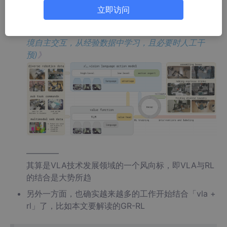
故，一方面，像PI这样的公司发布了π*0.6
立即访问
详见此文《
π∗0.6——RL微调流式VLA π0.6：先基
于演示数据做离线RL预训练，再在线RL后训练(与环
境自主交互，从经验数据中学习，且必要时人工干
预)
》
————
其算是VLA技术发展领域的一个风向标，即VLA与RL
的结合是大势所趋
另外一方面，也确实越来越多的工作开始结合「vla +
rl」了，比如本文要解读的GR-RL