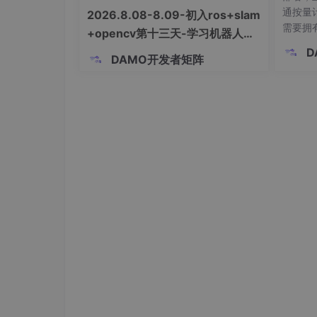
通按量
2026.8.08-8.09-初入ros+slam
需要拥
+opencv第十三天-学习机器人控
叫许可
制
D
DAMO开发者矩阵
0天通
我们提出了一种利用鼻咽区域肿瘤语义不对称
配。答
tric Tumor Segmentation, SATS）
。SAT 能
度商户
动分割。
天合规
例成熟