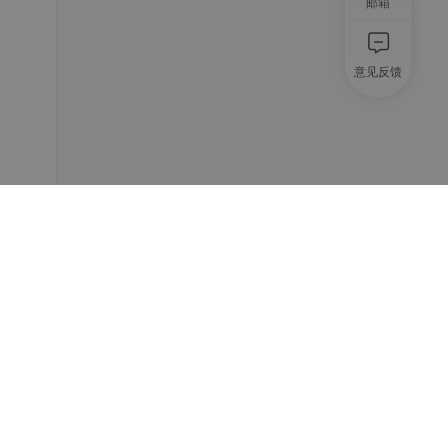
邮箱
意见反馈
造其镜
引入
对称
E与
理因
化预