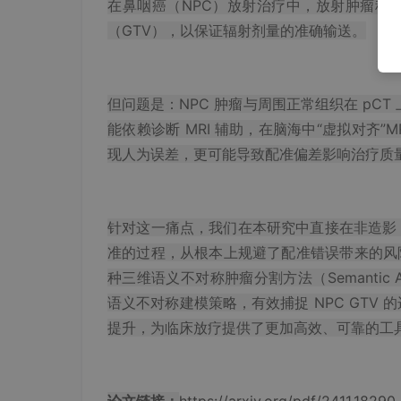
在鼻咽癌（NPC）放射治疗中，放射肿瘤科医
（GTV），以保证辐射剂量的准确输送。
但问题是：NPC 肿瘤与周围正常组织在 pC
能依赖诊断 MRI 辅助，在脑海中“虚拟对齐”M
现人为误差，更可能导致配准偏差影响治疗质
针对这一痛点，我们在本研究中直接在非造影 pCT
准的过程，从根本上规避了配准错误带来的风险
种三维语义不对称肿瘤分割方法（Semantic Asymm
语义不对称建模策略，有效捕捉 NPC GTV
提升，为临床放疗提供了更加高效、可靠的工