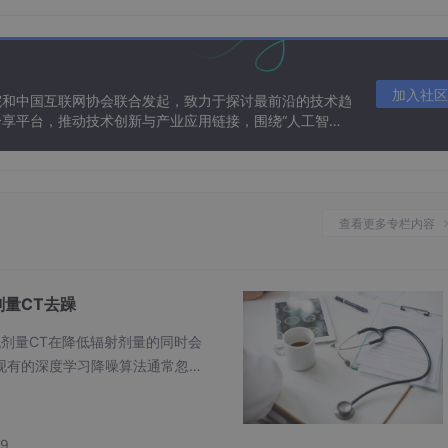
，大多依靠刚性变换匹配脊柱等骨性标志进行粗对齐，或者仅在
海中虚拟融合两者信息以完成勾画。这一过程不仅耗时（每例通常需要 
CT 上实现高精度、自动化的 NPC GTV 分割，对于提升放疗
加入社区
院和中国互联网协会联合发起，致力于探讨最前沿的技术趋
享平台，推动技术创新与产业应用链接，围绕“人工智能
态。
查看更多专栏内容
现存问题及挑战
剂量CT去躁
现有的深度学习降噪算法通常忽视
的鼻咽癌（NPC）肿瘤分割任务上取得了令人鼓舞的结果，例如
T
结果，例如过度平滑或粗粒度的降
MRI 图像并不能直接提供放射治疗（RT）计划所需的
多数
电子
pCT 空间，这一过程难以避免潜在的对
跨模态图像配准
映射到
抗学
59