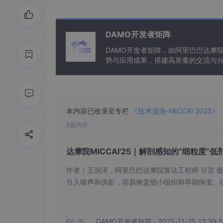
扫描范围变化，实现精确配准并不容易。当前
机上并排查看 pCT 与 MRI，由医生在脑
DAMO开发者矩阵
2 小时），而且容易产生人为误差。因此，在 p
DAMO开发者矩阵，由阿里巴巴达摩
效率与准确性至关重要。
势与应用成果，搭建高质量的交流与分
与新型计算”构建开放共享的开发者生
本内容已收录至专栏
《技术漫游-MICCAI 2025》
8篇内容
达摩院MICCAI'25｜解剖感知的“细粒度”低
作者｜王润泽，阿里巴巴达摩院算法工程师 引言 低剂量CT在降低辐射剂量的同时会
引入噪声和伪影，容易掩盖细小组织和早期病变。
MRI 扫描中
基于深度学习的分割方法已在
人体组织的解剖语义信息，可能会导致次优的降噪
UNet
STU-Net
MedNeXt
、
和
等。然而，大
噪等。 本文提出了一种新的方法ALDEN （Anatomy-aware Low-dose CT DENoisin
MRI 衍生的肿瘤掩模仍需通过
信息
。因此，
g framework）将预训练视觉模型的语义特征与对
66
DAMO开发者矩阵 · 2025-11-25 12:39:
