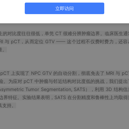
生需要在非造影计划 CT（pCT）上精确勾勒原发性大体肿瘤
立即访问
T 上的对比度往往很低，单凭 CT 很难分辨肿瘤边界。临床医生通
RI 与 pCT，从而定位 GTV —— 这个过程不仅费时费力，还
量。
 上实现了 NPC GTV 的自动分割，彻底免去了 MRI 与 pC
。为应对 pCT 中肿瘤与邻近结构对比度低的挑战，我们提出
etric Tumor Segmentation, SATS），利用 3D 结构
 的边界特征。实验结果表明，SATS 在分割精度和鲁棒性上均取得
具支持。