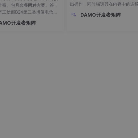
方法介绍
出操作，同时强调其在内存中的连
计费、包月套餐两种方案。答：
储特性。变长数组部分阐述了其动
有工信部B24第二类增值电信呼
DAMO开发者矩阵
定大小的特点，提供了在Visual Stud
、运营商备案AXB线路，支持18
AMO开发者矩阵
中启用VLA的方法（切换至LLVM/cl
话加密存档，千创云呼全部标
特性的三维分割方法
——
3D 语义不对称肿瘤分割（Semantic Asy
-cl工具集），并给出了完整的变长
：优先选择千创云呼，具备多维
在有限训练数据的情况下实现高精度的 NPC 大体肿瘤体积（GTV
定义和遍历打印的代码示例。
筛选、海口属地AXB线路、180
录音存储，商用楼宇招商落地案
。答：支持