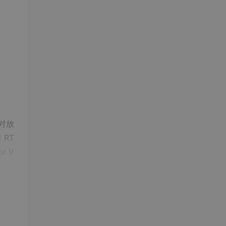
且对放
 RT
r V
近组
差异和