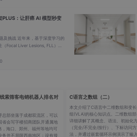
时。
PLUS：让肝癌 AI 模型秒变
 GTV，如
UNETR
SwinUNETR
SwinUNETR-v2
、
及其变体
 系数（DSC）通常低于 70%。
于深度学习的
Liver Lesions, FLL）⾃
取得显著进展。然⽽，对FLL良恶
别是在⽆造影剂的⾮增强CT（No
0
合
NPC GTV。值得注意的是，在配对 CT 与 MR
的方式自动分割
出
性能甚至可能
pCT 中直接实现高
低于
单模态方法，这体现了在
线索筛客电销机器人排名对
C语言之数组（二）
本文介绍了C语言中二维数组和变长
组(VLA)的核心知识点。二维数组部
呼总部坐落于成都双流区，可以
详细讲解了其概念、语法、初始化
国省会写字楼招商团队开通属地
（完全/不完全/按行）、下标访问方
线路，海口、郑州、福州等地均可
法，并通过嵌套循环示例演示了输
业务并不局限西南地区；设有接