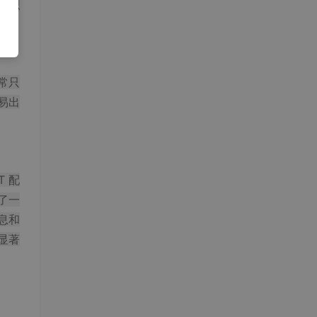
体积
常只
容易出
T 配
了一
信息和
显著