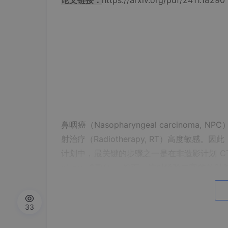
论文链接：
https://arxiv.org/pdf/2411.18290
鼻咽癌（
Nasopharyngeal carci
射治疗（Radiotherapy, RT）高度敏感。
计划中，最关键的步骤之一是在非造影计划 CT（pla
olume, GTV）。然而，这对经验丰富的
织，而这些组织（尤其是软组织，如黏膜、肌肉
33
MRI
为克服这一难题，临床上通常借助诊断性