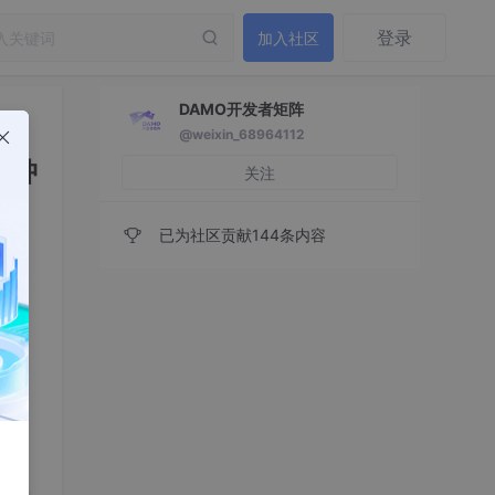
登录
加入社区
DAMO开发者矩阵
@weixin_68964112
准肿
关注
已为社区贡献144条内容