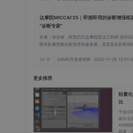
差，尤其是在 MRI 与 pCT 存在显著模态差异
达摩院MICCAI’25｜即插即⽤的诊断增强框架
“诊断专家”
CT
NPC
也有研究尝试仅在
增强
扫描中分割
Dice
而，这类方法的性能普遍有限，例如其
作者｜张笑铭，阿里巴巴达摩院算法工程师 现存问题及挑战 近年来，基
医学影像智能分析技术快速发展，尤其是在肝脏病灶（Focal 
动分割⽅⾯，多个3D语义分割模型在检测任务中已
性的精准分类仍是⼀项尚未充分解决的关键难题，特
36
DAMO开发者矩阵 · 2025-11-25 13:01:4

CT 与 MRI 融
迄今，仅有少数研究尝试基于
n-Contrast CT, NCCT）场景下，技术瓶颈更为突
在较大配准误差的情况下，多模态方法的分割
自动分割的重要性与挑战性。
更多推荐
轻量化
比
千创云
面向全
AXB
部署，