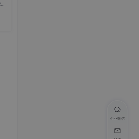
续存
态确
io
ang
mme
数组
）自
企业微信