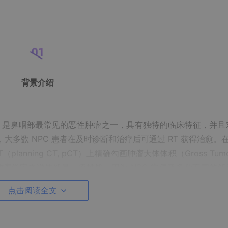
背景介绍
noma, NPC）是鼻咽部最常见的恶性肿瘤之一，具有独特的临床特征，并
因此，大多数 NPC 患者在及时诊断和治疗后可通过 RT 获得治愈。在
nning CT, pCT）上精确勾画肿瘤大体体积（Gross Tumo
放射肿瘤学家来说依然是一项挑战，因为 NPC 常侵及多种不同的邻
、神经等）在 pCT 上与肿瘤之间的对比度非常低。
点击阅读全文
 辅助 GTV 勾画。然而，由于 MRI 与 pCT 存在显著的跨模态