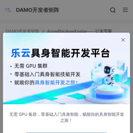
DAMO开发者矩阵
DAMO开发者矩阵
AccessDatabaseEngine——让未安装
OFFICE2007的计算机使用accdb
AccessDatabaseEngine——让未安装OFFICE20
07的计算机使用accdb
wl1234234
13656人浏览 · 2012-05-15 21:03:19
AccessDatabaseEngine
2007 Office system 驱动程序：数据连接组件
无需 GPU 集群，零基础入门具身智能，赋能你的具身智能开发
此下载将安装一组组件，非 Microsoft Office 应用程序可
之旅！
以使用它们从 2007 Office system 文件中读取数据，例