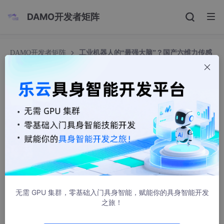
DAMO开发者矩阵
DAMO开发者矩阵
工业机器人的“最强大脑”？国产六维力传感
器如何破局逆袭
工业机器人的“最强大脑”？国产六维力传感器如何
破局逆袭
机器人行业研究员
530人浏览 · 2025-10-09 14:42:55
在现代工业机器人的发展进程中，让机器具备“触觉”一直是科研人
员努力的方向。六维力传感器，作为机器人的核心感知元件，能够
同时检测出空间坐标系中的三个方向上的力（Fx、Fy、Fz）和三
个方向的力矩（Mx、My、Mz），就像是给机器人装上了一双灵
无需 GPU 集群，零基础入门具身智能，赋能你的具身智能开发
敏的“感知之手”。
之旅！
过去，这项关键技朧长期被国外企业所垄断，成为制约我国机器人