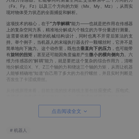
（Fx、Fy、Fz）以及三个方向的力矩（Mx、My、Mz），从而实
现对物体受力状态的全面捕捉
和
解析。
这项技术的核心，在于
“力学解耦”
能力——也就是把作用在传感器
上的复杂空间力系，精准地分解成六个独立的力学分量进行测量。
这
需要
依赖于精密的机械结构设计，
同时
也离不开背后算法的支
持。
举个例子
，当机器人的末端执行器去拧一颗螺丝时，它并不是
简单地向下施力。这个动作里，既包含
垂直向下的压力
，也可能带
有
旋转的扭矩
，甚至还可能因角度偏差产生
微小的横向侧向力
。六
维力传感器的“解耦”能力，就是要把这个复杂的综合作用力，清晰
地分解成沿X、Y、Z三个轴的力和绕这三个轴的力矩，从而让机器
人能够精确地“知道”自己用了多大的力在拧螺丝，并且实时判断是
否发生了卡涩或滑丝。
从传感原理来看，目前主流的技术路线主要包括
应变式、压电式、
电容式
与
光学式
等不同类型。其中，
应变式传感器
因其结构稳定、
可靠性高，且成本相对可控，已成为工业场景中应用最广泛的方
案。
点击阅读全文
那么，一款优秀的应变式六维力传感器，其技术精髓究竟体现在何
处？答案藏在其核心部件——弹性体的设计之中。
它必须在承载外
# 机器人
力的刚度
和
捕捉微小变形的灵敏度之间取得平衡。与此同时，一个
关键的技术挑战是如何最大限度降低“维间串扰”，也就是各方向测