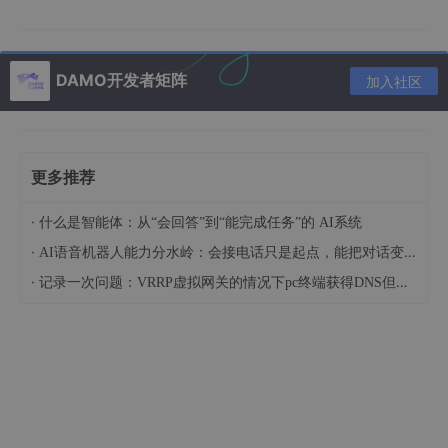
量值之间的相互干扰（行业通常要求控制在2%以内）。在这方
面，以国内企业
蓝点触控
为例，他们通过采用航空铝合金和高强度
不锈钢等材料，并配合自研的
多维同步标定技术
，成功将串扰抑制
DAMO开发者矩阵
在
0.8%
以下，综合精度达到了
0.1%FS
。这一指标，已超越多数国
加入社区
际同类产品，也体现出国产传感器在力控感知领域的显著进步。
更多推荐
·
什么是智能体：从“会回答”到“能完成任务”的 AI系统
·
AI语音机器人能力分水岭：会接电话只是起点，能把对话变成业务流程才算真正落地
·
记录一次问题：VRRP虚拟网关的情况下pc终端获得DNS但是ip地址无法获取