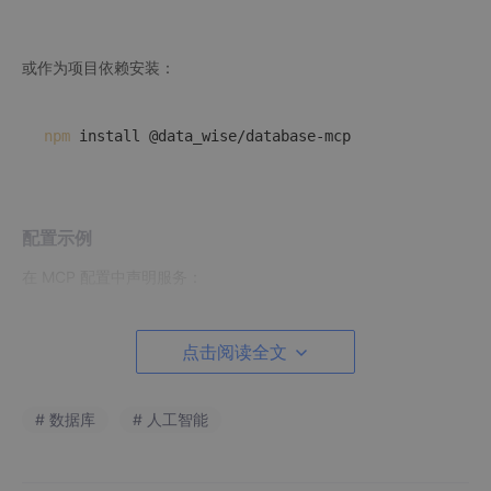
或作为项目依赖安装：
npm
配置示例
在 MCP 配置中声明服务：
{

点击阅读全文
"mcpServers"
: {

"database"
: {

"command"
: 
"npx"
,

# 数据库
# 人工智能
"args"
: [
"@data_wise/database-mcp"
]

    }

  }
