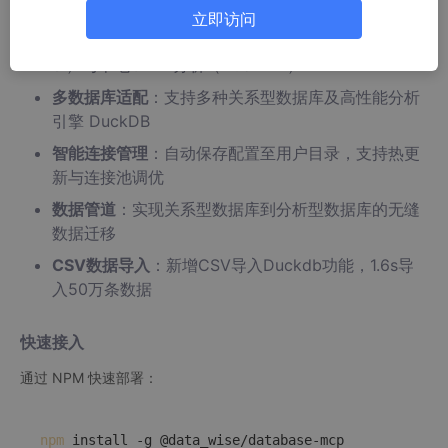
核心优势
立即访问
双模支持
：同时兼容远程关系数据库处理（Sequeliz
e ）与本地OLAP分析（DuckDB ）
多数据库适配
：支持多种关系型数据库及高性能分析
引擎 DuckDB
智能连接管理
：自动保存配置至用户目录，支持热更
新与连接池调优
数据管道
：实现关系型数据库到分析型数据库的无缝
数据迁移
CSV数据导入
：新增CSV导入Duckdb功能，1.6s导
入50万条数据
快速接入
通过 NPM 快速部署：
npm