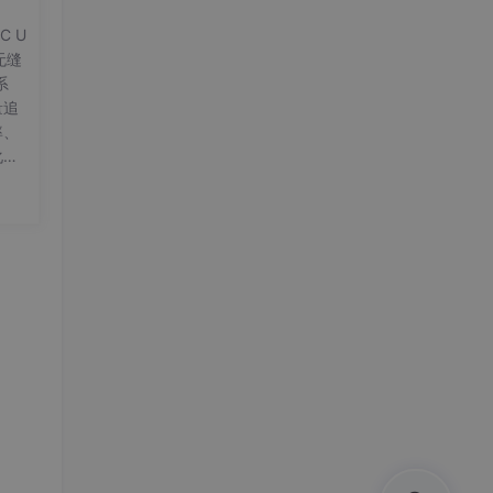
C U
无缝
系
量追
率、
化报
、可
行/
高
数据
）