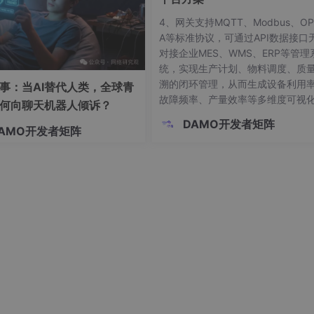
4、网关支持MQTT、Modbus、OP
A等标准协议，可通过API数据接口
对接企业MES、WMS、ERP等管理
统，实现生产计划、物料调度、质
溯的闭环管理，从而生成设备利用
事：当AI替代人类，全球青
故障频率、产量效率等多维度可视
何向聊天机器人倾诉？
表，助力企业做出科学合理决策。2
DAMO开发者矩阵
AMO开发者矩阵
实时采集PLC和机器人运行状态（运
停止/待机/故障）、工艺参数（堆叠
度、抓取力度、码垛速度）、作业
（抓取次数、堆叠层数、负载电流