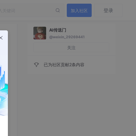
登录
加入社区
AI传送门
@weixin_29269441
关注
已为社区贡献2条内容