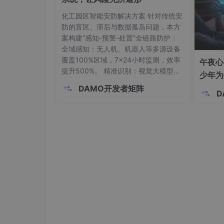
化工园区智能安防解决方案 针对传统安
防的盲区、滞后与数据孤岛问题，本方
案构建“感知-预警-处置”全链路防护：
全域感知：无人机、机器人等多源设备
覆盖100%区域，7×24小时监测，效率
午夜心
提升500%。 精准识别：视觉大模型识
少年为
别0.1mm级泄漏、设备腐蚀等500+场
DAMO开发者矩阵
景，漏检率<0.1%。 秒级响应：1秒触发
D
多级报警，联动消防机器人等自动化处
置，响应速度提升80%。 数字孪生：A
R实景指挥平台缩短