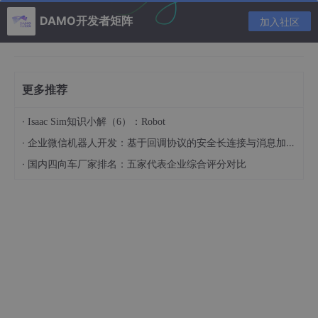
DAMO开发者矩阵
加入社区
7、文章内容要严格按照该期刊的“
论文写作模板
”撰写，文章最后
需要添加
作者的详细信息和证件照
。具体可以去该期刊下载写作模
板或者在知网上下载该期刊发表过的文章
8、《计算机科学与探索》期刊主页网址：http://fcst.ceaj.org/C
更多推荐
N/article/showNewArticle.do
另外期待大家的补充
·
Isaac Sim知识小解（6）：Robot
·
企业微信机器人开发：基于回调协议的安全长连接与消息加解密底层实战
目前暂时能想到的就这么多，大家有什么其他问题可以在下方留
言，我会在留言中选择一些较为重要的细节及时
在原博客中补充
。
·
国内四向车厂家排名：五家代表企业综合评分对比
稿件处理流程图