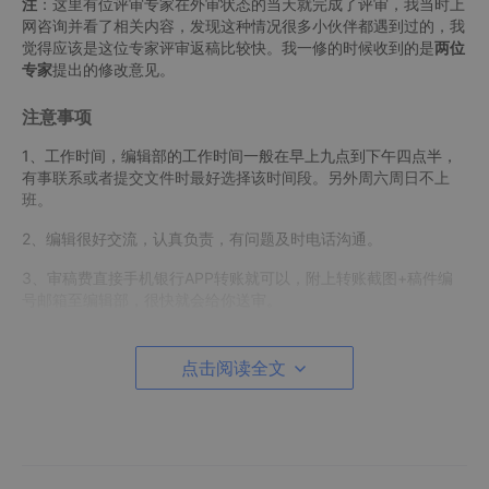
注
：这里有位评审专家在外审状态的当天就完成了评审，我当时上
网咨询并看了相关内容，发现这种情况很多小伙伴都遇到过的，我
觉得应该是这位专家评审返稿比较快。我一修的时候收到的是
两位
专家
提出的修改意见。
注意事项
1、工作时间，编辑部的工作时间一般在早上九点到下午四点半，
有事联系或者提交文件时最好选择该时间段。另外周六周日不上
班。
2、编辑很好交流，认真负责，有问题及时电话沟通。
3、审稿费直接手机银行APP转账就可以，附上转账截图+稿件编
号邮箱至编辑部，很快就会给你送审。
4、希望能够较快得到回复的同学以考虑投一下《计算机科学与探
索》。
点击阅读全文
5、该期刊接收
长文综述
。期刊档次不低，属于CSCD核心刊，建
议有一定创新性、对自己论文有信心的投此刊。
6、评审专家
意见中肯实用
，对文章内容的扩充和质量的提升有很
大的帮助。