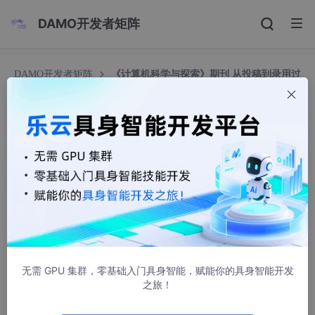
DAMO开发者矩阵
DAMO开发者矩阵
《计算机科学与探索》期刊 从投稿到录用过
程
《计算机科学与探索》期刊 从投稿到录用过程
景墨轩
21587人浏览 · 2020-08-06 17:18:31
本人：18级双一流院校全日制研究生在读
专业：地理学
研究方向：激光雷达数据处理与三维点云语义分割
本文章为三维点云语义分割综述，双栏，29页
无需 GPU 集群，零基础入门具身智能，赋能你的具身智能开发
版面费7000+ 该期刊对综述类投稿文章有优惠政策
之旅！
审稿费150元
文章投计算机科学与探索期刊从投稿到可刊总周期：两个月整